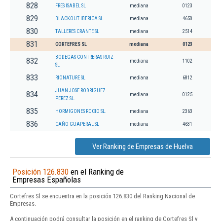
828
FRES ISABEL SL
mediana
0123
829
BLACKOUT IBERICA SL.
mediana
4650
830
TALLERES CRANTE SL
mediana
2514
831
CORTEFRES SL
mediana
0123
BODEGAS CONTRERAS RUIZ
832
mediana
1102
SL
833
RIONATURE SL
mediana
6812
JUAN JOSE RODRIGUEZ
834
mediana
0125
PEREZ SL.
835
HORMIGONES ROCIO SL.
mediana
2363
836
CAÑO GUAPERAL SL
mediana
4631
Ver Ranking de Empresas de Huelva
Posición 126.830
en el Ranking de
Empresas Españolas
Cortefres Sl se encuentra en la posición 126.830 del Ranking Nacional de
Empresas.
A continuación podrá consultar la posición en el ranking de Cortefres Sl y