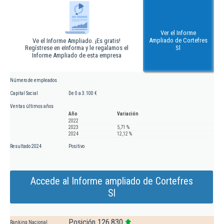
Ver el Informe
Ampliado de Cortefres
Ve el Informe Ampliado. ¡Es gratis!
Regístrese en eInforma y le regalamos el
Sl
Informe Ampliado de esta empresa
Número de empleados
Capital Social
De 0 a 3.100 €
Ventas últimos años
Año
Variación
2022
2023
5,71 %
2024
12,12 %
Resultado 2024
Positivo
Accede al Informe ampliado de Cortefres
Sl
Posición 126.830
Ranking Nacional