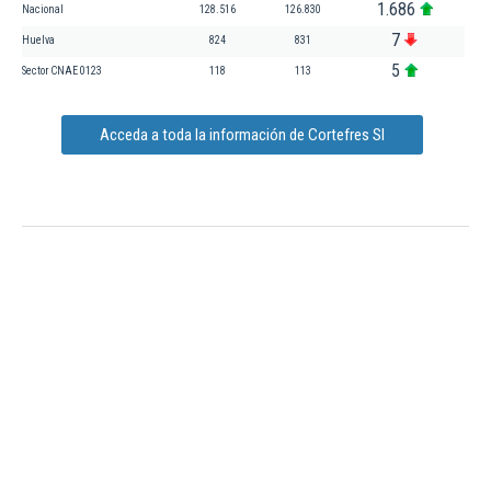
1.686
Nacional
128.516
126.830
7
Huelva
824
831
5
Sector CNAE 0123
118
113
Acceda a toda la información de Cortefres Sl