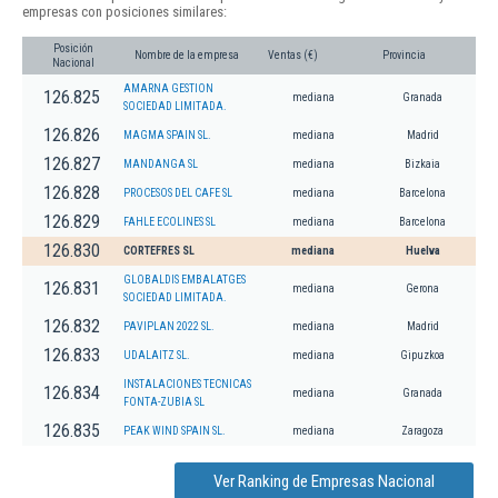
empresas con posiciones similares:
Posición
Nombre de la empresa
Ventas (€)
Provincia
Nacional
AMARNA GESTION
126.825
mediana
Granada
SOCIEDAD LIMITADA.
126.826
MAGMA SPAIN SL.
mediana
Madrid
126.827
MANDANGA SL
mediana
Bizkaia
126.828
PROCESOS DEL CAFE SL
mediana
Barcelona
126.829
FAHLE ECOLINES SL
mediana
Barcelona
126.830
CORTEFRES SL
mediana
Huelva
GLOBALDIS EMBALATGES
126.831
mediana
Gerona
SOCIEDAD LIMITADA.
126.832
PAVIPLAN 2022 SL.
mediana
Madrid
126.833
UDALAITZ SL.
mediana
Gipuzkoa
INSTALACIONES TECNICAS
126.834
mediana
Granada
FONTA-ZUBIA SL
126.835
PEAK WIND SPAIN SL.
mediana
Zaragoza
Ver Ranking de Empresas Nacional