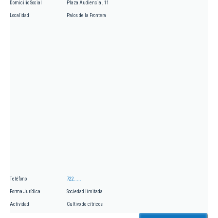
Domicilio Social
Plaza Audiencia , 11
Localidad
Palos de la Frontera
Teléfono
722.....
Forma Jurídica
Sociedad limitada
Actividad
Cultivo de cítricos