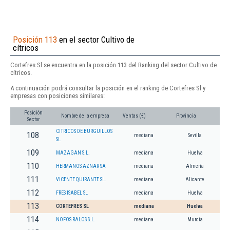
Posición 113
en el sector Cultivo de
cítricos
Cortefres Sl se encuentra en la posición 113 del Ranking del sector Cultivo de
cítricos.
A continuación podrá consultar la posición en el ranking de Cortefres Sl y
empresas con posiciones similares:
Posición
Nombre de la empresa
Ventas (€)
Provincia
Sector
CITRICOS DE BURGUILLOS
108
mediana
Sevilla
SL
109
MAZAGAN S.L.
mediana
Huelva
110
HERMANOS AZNAR SA
mediana
Almería
111
VICENTE QUIRANTE SL.
mediana
Alicante
112
FRES ISABEL SL
mediana
Huelva
113
CORTEFRES SL
mediana
Huelva
114
NOFOS RALOS S.L.
mediana
Murcia