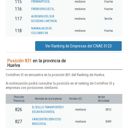
115
FRESMARTOS SL
mediana
Huelva
116
FRESRODRIGUEZ SL
mediana
Huelva
AGROMIN DEL SUR
117
mediana
Sevilla
SOCIEDAD LIMITADA.
NARANJALES DE
118
mediana
Huelva
COLOMBO SA
Ver Ranking de Empresas del CNAE 0123
Posición 831
en la provincia de
Huelva
Cortefres Sl se encuentra en la posición 831 del Ranking de Huelva.
A continuación podrá consultar la posición en el ranking de Cortefres Sl y
empresas con posiciones similares:
Posición
Sector
Nombre de la empresa
Ventas (€)
Provincia
Actividad
EL BOLLO TRANSPORTES Y
826
mediana
0812
EXCAVACIONES SL
VARICENTRO SERVICIOS
827
mediana
8699
MEDICOS SL.