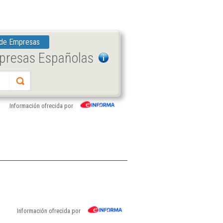
 de Empresas
mpresas Españolas
Información ofrecida por
Información ofrecida por