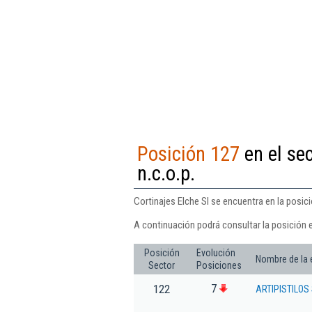
Posición 127
en el sec
n.c.o.p.
Cortinajes Elche Sl se encuentra en la posici
A continuación podrá consultar la posición e
Posición
Evolución
Nombre de la
Sector
Posiciones
7
122
ARTIPISTILOS