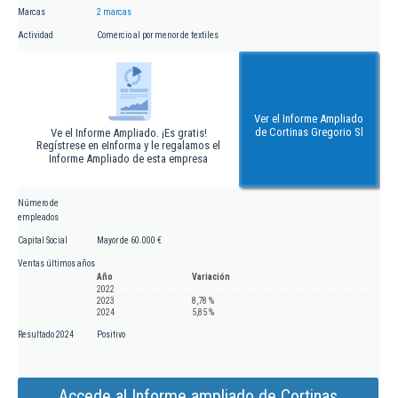
Marcas
2 marcas
Actividad
Comercio al por menor de textiles
Ver el Informe Ampliado
de Cortinas Gregorio Sl
Ve el Informe Ampliado. ¡Es gratis!
Regístrese en eInforma y le regalamos el
Informe Ampliado de esta empresa
Número de
empleados
Capital Social
Mayor de 60.000 €
Ventas últimos años
Año
Variación
2022
2023
8,78 %
2024
5,85 %
Resultado 2024
Positivo
Accede al Informe ampliado de Cortinas