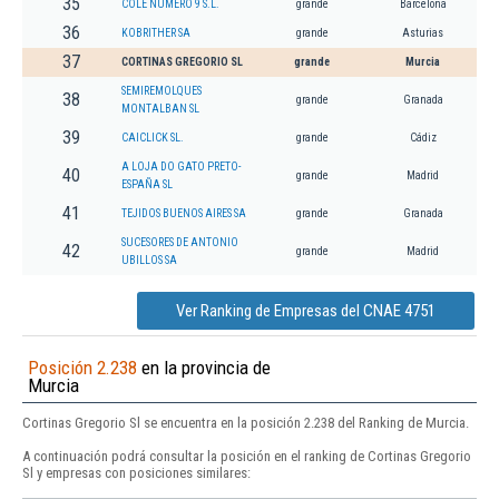
35
COLE NUMERO 9 S.L.
grande
Barcelona
36
KOBRITHER SA
grande
Asturias
37
CORTINAS GREGORIO SL
grande
Murcia
SEMIREMOLQUES
38
grande
Granada
MONTALBAN SL
39
CAICLICK SL.
grande
Cádiz
A LOJA DO GATO PRETO-
40
grande
Madrid
ESPAÑA SL
41
TEJIDOS BUENOS AIRES SA
grande
Granada
SUCESORES DE ANTONIO
42
grande
Madrid
UBILLOS SA
Ver Ranking de Empresas del CNAE 4751
Posición 2.238
en la provincia de
Murcia
Cortinas Gregorio Sl se encuentra en la posición 2.238 del Ranking de Murcia.
A continuación podrá consultar la posición en el ranking de Cortinas Gregorio
Sl y empresas con posiciones similares: