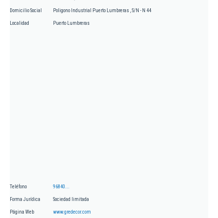
Domicilio Social
Poligono Industrial Puerto Lumbreras , S/N - N 44
Localidad
Puerto Lumbreras
Teléfono
96840...
Forma Jurídica
Sociedad limitada
Página Web
www.gredecor.com