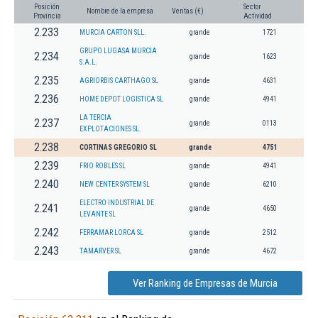
Posición
Sector
Nombre de la empresa
Ventas (€)
Provincia
Actividad
2.233
MURCIA CARTON SLL.
grande
1721
GRUPO LUGASA MURCIA
2.234
grande
1623
S.A.L.
2.235
AGRIORBIS CARTHAGO SL
grande
4631
2.236
HOME DEPOT LOGISTICA SL
grande
4941
LA TERCIA
2.237
grande
0113
EXPLOTACIONES SL.
2.238
CORTINAS GREGORIO SL
grande
4751
2.239
FRIO ROBLES SL
grande
4941
2.240
NEW CENTER SYSTEM SL
grande
6210
ELECTRO INDUSTRIAL DE
2.241
grande
4650
LEVANTE SL
2.242
FERRAMAR LORCA SL
grande
2512
2.243
TAMARVER SL
grande
4672
Ver Ranking de Empresas de Murcia