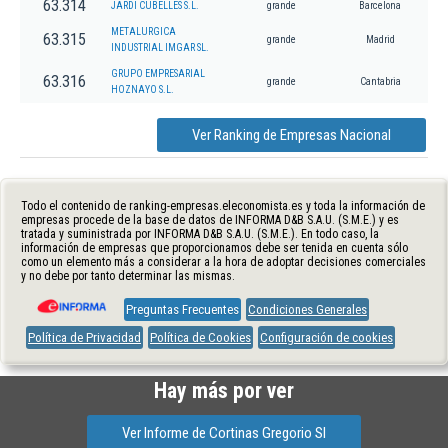
63.314
JARDI CUBELLES S.L.
grande
Barcelona
METALURGICA
63.315
grande
Madrid
INDUSTRIAL IMGAR SL.
GRUPO EMPRESARIAL
63.316
grande
Cantabria
HOZNAYO S.L.
Ver Ranking de Empresas Nacional
Todo el contenido de ranking-empresas.eleconomista.es y toda la información de
empresas procede de la base de datos de INFORMA D&B S.A.U. (S.M.E.) y es
tratada y suministrada por INFORMA D&B S.A.U. (S.M.E.). En todo caso, la
información de empresas que proporcionamos debe ser tenida en cuenta sólo
como un elemento más a considerar a la hora de adoptar decisiones comerciales
y no debe por tanto determinar las mismas.
Preguntas Frecuentes
Condiciones Generales
Política de Privacidad
Política de Cookies
Configuración de cookies
Hay más por ver
Ver Informe de Cortinas Gregorio Sl