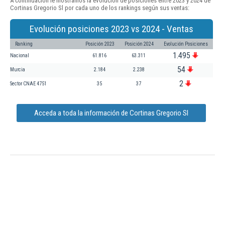
A continuación le mostramos la evolución de posiciones entre 2023 y 2024 de
Cortinas Gregorio Sl por cada uno de los rankings según sus ventas:
Evolución posiciones 2023 vs 2024 - Ventas
Ranking
Posición 2023
Posición 2024
Evolución Posiciones
1.495
Nacional
61.816
63.311
54
Murcia
2.184
2.238
2
Sector CNAE 4751
35
37
Acceda a toda la información de Cortinas Gregorio Sl