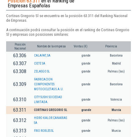
Posición 63.311
en el Ranking de
Empresas Españolas
Cortinas Gregorio Sl se encuentra en la posición 63.311 del Ranking Nacional
de Empresas.
A continuación podrá consultar la posición en el ranking de Cortinas Gregorio
Sl y empresas con posiciones similares:
Posición
Nombre de la empresa
Ventas (€)
Provincia
Nacional
63.306
CALAFAT, SA
grande
Barcelona
63.307
CIETE SA
grande
Madrid
63.308
ZELASGO SL
grande
Palmas (las)
FABRICACION
63.309
COMPONENTES
grande
Barcelona
MOTOCICLETAS S.A.U.
CITY SUSHI SOCIEDAD
63.310
grande
Valencia
LIMITADA.
63.311
CORTINAS GREGORIO SL
grande
Murcia
HIDRO KALOR CANARIAS
63.312
grande
Palmas (las)
SA
63.313
FRIO ROBLES SL
grande
Murcia