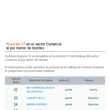
Posición 37
en el sector Comercio
al por menor de textiles
Cortinas Gregorio Sl se encuentra en la posición 37 del Ranking del sector
Comercio al por menor de textiles.
A continuación podrá consultar la posición en el ranking de Cortinas Gregorio
Sl y empresas con posiciones similares:
Posición
Nombre de la empresa
Ventas (€)
Provincia
Sector
MDF COMERCIALIZACION
32
grande
Coruña
DEL VESTIDO SL.
33
LLAR ACTUAL S.L.
grande
Barcelona
34
MAISON EUROPA SL
grande
Barcelona