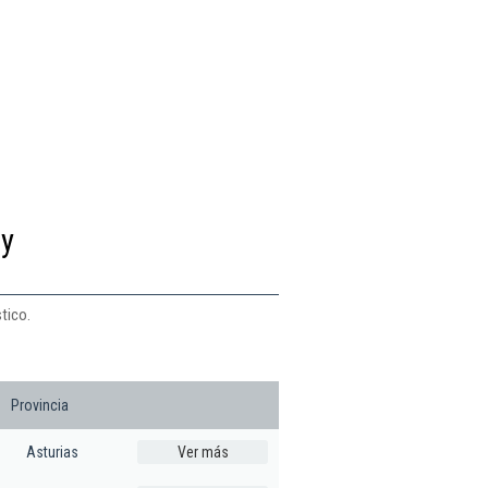
 y
tico.
Provincia
Asturias
Ver más