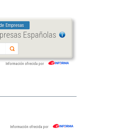
 de Empresas
mpresas Españolas
Información ofrecida por
Información ofrecida por