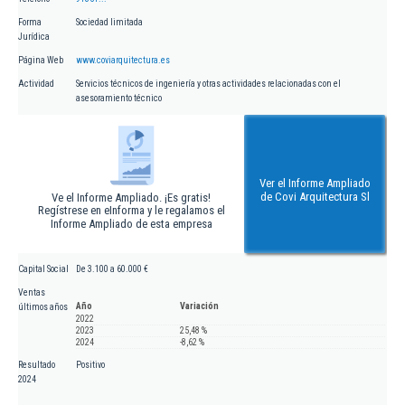
Forma
Sociedad limitada
Jurídica
Página Web
www.coviarquitectura.es
Actividad
Servicios técnicos de ingeniería y otras actividades relacionadas con el
asesoramiento técnico
Ver el Informe Ampliado
de Covi Arquitectura Sl
Ve el Informe Ampliado. ¡Es gratis!
Regístrese en eInforma y le regalamos el
Informe Ampliado de esta empresa
Capital Social
De 3.100 a 60.000 €
Ventas
Año
Variación
últimos años
2022
2023
25,48 %
2024
-8,62 %
Resultado
Positivo
2024