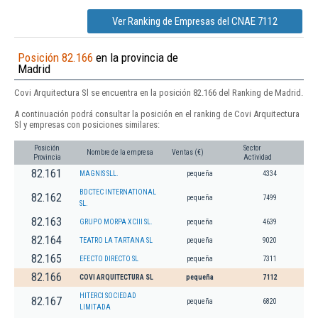
Ver Ranking de Empresas del CNAE 7112
Posición 82.166
en la provincia de
Madrid
Covi Arquitectura Sl se encuentra en la posición 82.166 del Ranking de Madrid.
A continuación podrá consultar la posición en el ranking de Covi Arquitectura
Sl y empresas con posiciones similares:
Posición
Sector
Nombre de la empresa
Ventas (€)
Provincia
Actividad
82.161
MAGNIS SLL.
pequeña
4334
BDCTEC INTERNATIONAL
82.162
pequeña
7499
SL.
82.163
GRUPO MORPA XCIII SL.
pequeña
4639
82.164
TEATRO LA TARTANA SL
pequeña
9020
82.165
EFECTO DIRECTO SL
pequeña
7311
82.166
COVI ARQUITECTURA SL
pequeña
7112
HITERCI SOCIEDAD
82.167
pequeña
6820
LIMITADA