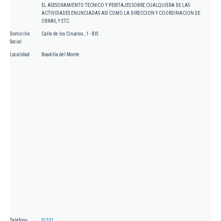
EL ASESORAMIENTO TECNICO Y PERITAJES SOBRE CUALQUIERA DE LAS
ACTIVIDADES ENUNCIADAS ASI COMO LA DIRECCION Y COORDINACION DE
OBRAS, Y ETC.
Domicilio
Calle de los Ciruelos , 1 - BIS
Social
Localidad
Boadilla del Monte
Teléfono
91351...