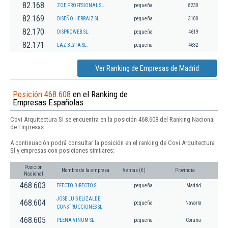
82.168
ZOE PROFESIONAL SL.
pequeña
8230
82.169
DISEÑO HERRAIZ SL
pequeña
3100
82.170
DISPROWEB SL.
pequeña
4619
82.171
LAZ BLYTA SL.
pequeña
4632
Ver Ranking de Empresas de Madrid
Posición 468.608
en el Ranking de
Empresas Españolas
Covi Arquitectura Sl se encuentra en la posición 468.608 del Ranking Nacional
de Empresas.
A continuación podrá consultar la posición en el ranking de Covi Arquitectura
Sl y empresas con posiciones similares:
Posición
Nombre de la empresa
Ventas (€)
Provincia
Nacional
468.603
EFECTO DIRECTO SL
pequeña
Madrid
JOSE LUIS ELIZALDE
468.604
pequeña
Navarra
CONSTRUCCIONES SL
468.605
PLENA VINUM SL.
pequeña
Coruña