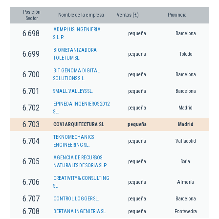
Posición
Nombre de la empresa
Ventas (€)
Provincia
Sector
ADMPLUS INGENIERIA
6.698
pequeña
Barcelona
S.L.P.
BIOMETANIZADORA
6.699
pequeña
Toledo
TOLETUM SL.
BIT GENOMA DIGITAL
6.700
pequeña
Barcelona
SOLUTIONS S.L.
6.701
SMALL VALLEYS SL.
pequeña
Barcelona
EPINEDA INGENIEROS 2012
6.702
pequeña
Madrid
SL.
6.703
COVI ARQUITECTURA SL
pequeña
Madrid
TEKNOMECHANICS
6.704
pequeña
Valladolid
ENGINEERING SL.
AGENCIA DE RECURSOS
6.705
pequeña
Soria
NATURALES DE SORIA SLP
CREATIVITY & CONSULTING
6.706
pequeña
Almería
SL
6.707
CONTROL LOGGER SL.
pequeña
Barcelona
6.708
BERTANA INGENIERIA SL
pequeña
Pontevedra