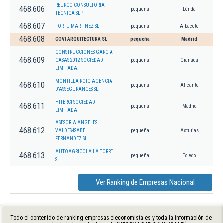
REURCO CONSULTORIA
468.606
pequeña
Lérida
TECNICA SLP
468.607
FORTU MARTINEZ SL
pequeña
Albacete
468.608
COVI ARQUITECTURA SL
pequeña
Madrid
CONSTRUCCIONES GARCIA
468.609
CASAS 2012 SOCIEDAD
pequeña
Granada
LIMITADA.
MONTILLA ROIG AGENCIA
468.610
pequeña
Alicante
D'ASSEGURANCES SL.
HITERCI SOCIEDAD
468.611
pequeña
Madrid
LIMITADA
ASESORIA ANGELES
468.612
VALDES-ISABEL
pequeña
Asturias
FERNANDEZ SL
AUTOAGRICOLA LA TORRE
468.613
pequeña
Toledo
SL
Ver Ranking de Empresas Nacional
Todo el contenido de ranking-empresas.eleconomista.es y toda la información de