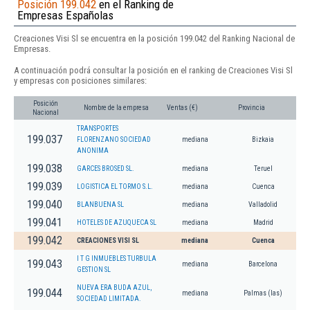
Posición 199.042
en el Ranking de
Empresas Españolas
Creaciones Visi Sl se encuentra en la posición 199.042 del Ranking Nacional de
Empresas.
A continuación podrá consultar la posición en el ranking de Creaciones Visi Sl
y empresas con posiciones similares:
Posición
Nombre de la empresa
Ventas (€)
Provincia
Nacional
TRANSPORTES
199.037
FLORENZANO SOCIEDAD
mediana
Bizkaia
ANONIMA
199.038
GARCES BROSED SL.
mediana
Teruel
199.039
LOGISTICA EL TORMO S.L.
mediana
Cuenca
199.040
BLANBUENA SL
mediana
Valladolid
199.041
HOTELES DE AZUQUECA SL
mediana
Madrid
199.042
CREACIONES VISI SL
mediana
Cuenca
I T G INMUEBLES TURBULA
199.043
mediana
Barcelona
GESTION SL
NUEVA ERA BUDA AZUL,
199.044
mediana
Palmas (las)
SOCIEDAD LIMITADA.