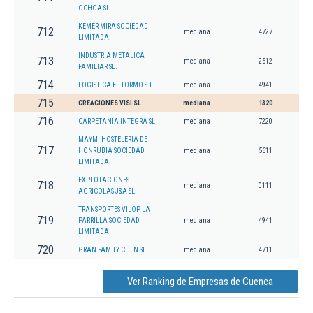
OCHOA SL.
KEMER MIRA SOCIEDAD
712
mediana
4727
LIMITADA.
INDUSTRIA METALICA
713
mediana
2512
FAMILIAR SL.
714
LOGISTICA EL TORMO S.L.
mediana
4941
715
CREACIONES VISI SL
mediana
1320
716
CARPETANIA INTEGRA SL
mediana
7220
MAYMI HOSTELERIA DE
717
HONRUBIA SOCIEDAD
mediana
5611
LIMITADA.
EXPLOTACIONES
718
mediana
0111
AGRICOLAS J&A SL.
TRANSPORTES VILOP LA
719
PARRILLA SOCIEDAD
mediana
4941
LIMITADA.
720
GRAN FAMILY CHEN SL.
mediana
4711
Ver Ranking de Empresas de Cuenca