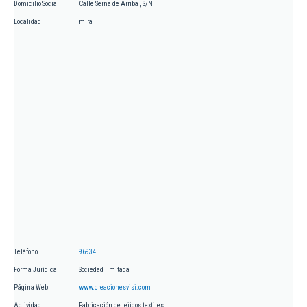
Domicilio Social
Calle Serna de Arriba , S/N
Localidad
mira
Teléfono
96934...
Forma Jurídica
Sociedad limitada
Página Web
www.creacionesvisi.com
Actividad
Fabricación de tejidos textiles