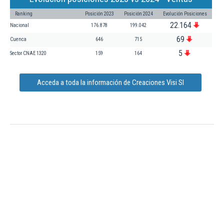
Ranking
Posición 2023
Posición 2024
Evolución Posiciones
22.164
Nacional
176.878
199.042
69
Cuenca
646
715
5
Sector CNAE 1320
159
164
Acceda a toda la información de Creaciones Visi Sl