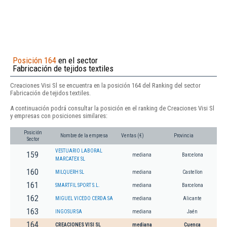
Posición 164
en el sector
Fabricación de tejidos textiles
Creaciones Visi Sl se encuentra en la posición 164 del Ranking del sector
Fabricación de tejidos textiles.
A continuación podrá consultar la posición en el ranking de Creaciones Visi Sl
y empresas con posiciones similares:
Posición
Nombre de la empresa
Ventas (€)
Provincia
Sector
VESTUARIO LABORAL
159
mediana
Barcelona
MARCATEX SL
160
MILQUERH SL
mediana
Castellon
161
SMARTFIL SPORT S.L.
mediana
Barcelona
162
MIGUEL VICEDO CERDA SA
mediana
Alicante
163
INGOSUR SA
mediana
Jaén
164
CREACIONES VISI SL
mediana
Cuenca