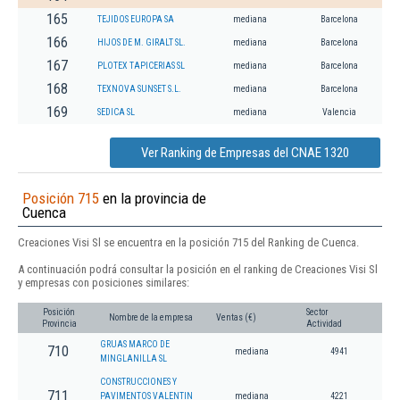
165
TEJIDOS EUROPA SA
mediana
Barcelona
166
HIJOS DE M. GIRALT SL.
mediana
Barcelona
167
PLOTEX TAPICERIAS SL
mediana
Barcelona
168
TEXNOVA SUNSET S.L.
mediana
Barcelona
169
SEDICA SL
mediana
Valencia
Ver Ranking de Empresas del CNAE 1320
Posición 715
en la provincia de
Cuenca
Creaciones Visi Sl se encuentra en la posición 715 del Ranking de Cuenca.
A continuación podrá consultar la posición en el ranking de Creaciones Visi Sl
y empresas con posiciones similares:
Posición
Sector
Nombre de la empresa
Ventas (€)
Provincia
Actividad
GRUAS MARCO DE
710
mediana
4941
MINGLANILLA SL
CONSTRUCCIONES Y
711
PAVIMENTOS VALENTIN
mediana
4221