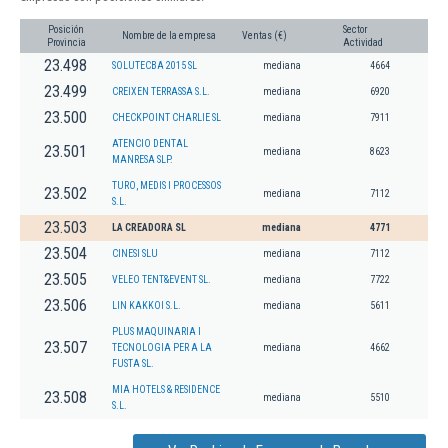
Posición
Sector
Nombre de la empresa
Ventas (€)
Provincia
Actividad
23.498
SOLUTECBA 2015 SL
mediana
4664
23.499
CREIXEN TERRASSA S.L.
mediana
6920
23.500
CHECKPOINT CHARLIE SL
mediana
7911
ATENCIO DENTAL
23.501
mediana
8623
MANRESA SLP.
TURO, MEDIS I PROCESSOS
23.502
mediana
7112
S.L.
23.503
LA CREADORA SL
mediana
4771
23.504
CINESI SLU
mediana
7112
23.505
VELEO TENT&EVENT SL.
mediana
7722
23.506
LIN KAKKOI S.L.
mediana
5611
PLUS MAQUINARIA I
23.507
TECNOLOGIA PER A LA
mediana
4662
FUSTA SL.
MIA HOTELS & RESIDENCE
23.508
mediana
5510
S.L.