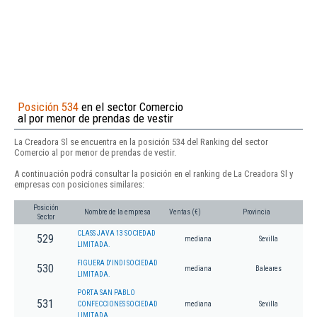
Posición 534
en el sector Comercio
al por menor de prendas de vestir
La Creadora Sl se encuentra en la posición 534 del Ranking del sector
Comercio al por menor de prendas de vestir.
A continuación podrá consultar la posición en el ranking de La Creadora Sl y
empresas con posiciones similares:
Posición
Nombre de la empresa
Ventas (€)
Provincia
Sector
CLASS JAVA 13 SOCIEDAD
529
mediana
Sevilla
LIMITADA.
FIGUERA D'INDI SOCIEDAD
530
mediana
Baleares
LIMITADA.
PORTA SAN PABLO
531
CONFECCIONES SOCIEDAD
mediana
Sevilla
LIMITADA.