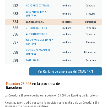
532
GONZALEZ COTERA SL.
mediana
Cantabria
SUSMAN SOCIEDAD
533
mediana
Gipuzkoa
LIMITADA
534
LA CREADORA SL
mediana
Barcelona
535
ZEGARCIAATELIER SL.
mediana
Barcelona
536
ALSECAN GESTION SL
mediana
Cantabria
SWIMWEAR AND LINGERIE
537
mediana
Baleares
GROUP SL.
CMSR AMORE SOCIEDAD
538
mediana
Palmas (las)
LIMITADA.
539
TOTDUNA SL
mediana
Barcelona
Ver Ranking de Empresas del CNAE 4771
Posición 23.503
en la provincia de
Barcelona
La Creadora Sl se encuentra en la posición 23.503 del Ranking de Barcelona.
A continuación podrá consultar la posición en el ranking de La Creadora Sl y
empresas con posiciones similares: