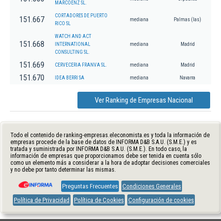
MARCOENZ SL.
CORTADORES DE PUERTO
151.667
mediana
Palmas (las)
RICO SL
WATCH AND ACT
151.668
INTERNATIONAL
mediana
Madrid
CONSULTING SL.
151.669
CERVECERIA FRANVA SL.
mediana
Madrid
151.670
IDEA BERRI SA
mediana
Navarra
Ver Ranking de Empresas Nacional
Todo el contenido de ranking-empresas.eleconomista.es y toda la información de
empresas procede de la base de datos de INFORMA D&B S.A.U. (S.M.E.) y es
tratada y suministrada por INFORMA D&B S.A.U. (S.M.E.). En todo caso, la
información de empresas que proporcionamos debe ser tenida en cuenta sólo
como un elemento más a considerar a la hora de adoptar decisiones comerciales
y no debe por tanto determinar las mismas.
Preguntas Frecuentes
Condiciones Generales
Política de Privacidad
Política de Cookies
Configuración de cookies