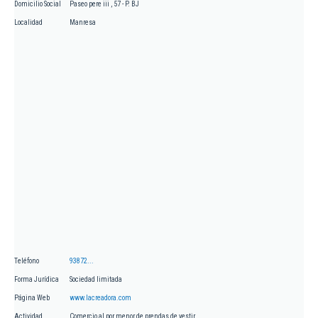
Domicilio Social
Paseo pere iii , 57 - P. BJ
Localidad
Manresa
Teléfono
93872...
Forma Jurídica
Sociedad limitada
Página Web
www.lacreadora.com
Actividad
Comercio al por menor de prendas de vestir