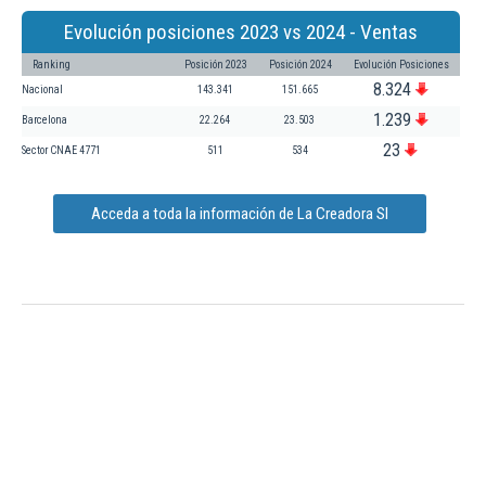
Evolución posiciones 2023 vs 2024 - Ventas
Ranking
Posición 2023
Posición 2024
Evolución Posiciones
8.324
Nacional
143.341
151.665
1.239
Barcelona
22.264
23.503
23
Sector CNAE 4771
511
534
Acceda a toda la información de La Creadora Sl