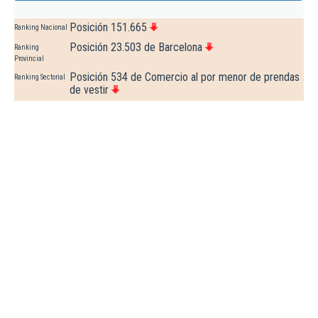
Posición 151.665
Ranking Nacional
Posición 23.503 de Barcelona
Ranking
Provincial
Posición 534 de Comercio al por menor de prendas
Ranking Sectorial
de vestir