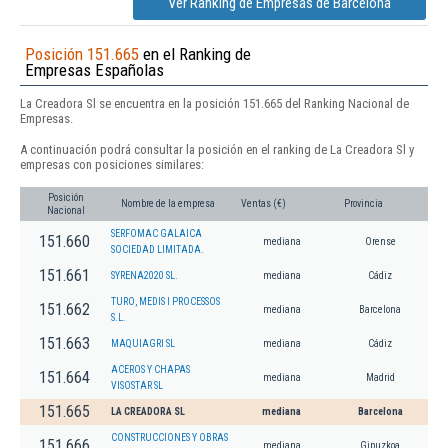
Ver Ranking de Empresas de Barcelona
Posición 151.665
en el Ranking de
Empresas Españolas
La Creadora Sl se encuentra en la posición 151.665 del Ranking Nacional de
Empresas.
A continuación podrá consultar la posición en el ranking de La Creadora Sl y
empresas con posiciones similares:
Posición
Nombre de la empresa
Ventas (€)
Provincia
Nacional
SERFOMAC GALAICA
151.660
mediana
Orense
SOCIEDAD LIMITADA.
151.661
SYRENA2020 SL.
mediana
Cádiz
TURO, MEDIS I PROCESSOS
151.662
mediana
Barcelona
S.L.
151.663
MAQUIAGRI SL
mediana
Cádiz
ACEROS Y CHAPAS
151.664
mediana
Madrid
VISOSTAR SL
151.665
LA CREADORA SL
mediana
Barcelona
CONSTRUCCIONES Y OBRAS
151.666
mediana
Gipuzkoa