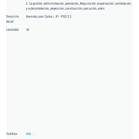
2. La gestión, administración, promoción, Adquisición, enajenación, contratación,
y subcontratación, proyección, construcción, ejecución, arren
Domicilio
Avenida juan Carlos i , 81 - PISO 2 2
Social
Localidad
ibi
Teléfono
666.....