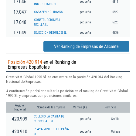
17.046
pequeña
6811
INMOBILIARIO SL
17.047
CASAZEN HOLIDAYS SL.
pequeña
6820
CONSTRUCCIONES J
17.048
pequeña
6820
SECILLA SL
17.049
SELECCION DE DULCES SL.
pequeña
4636
Ver Ranking de Empresas de Alicante
Posición 420.914
en el Ranking de
Empresas Españolas
Creativitat Global 1995 Sl. se encuentra en la posición 420.914 del Ranking
Nacional de Empresas.
A continuación podrá consultar la posición en el ranking de Creativitat Global
1995 Sl. y empresas con posiciones similares:
Posición
Nombre de la empresa
Ventas (€)
Provincia
Nacional
COLEGIO LA CASITA DE
420.909
pequeña
Sevilla
CHOCOLATE SL
PLAYA MINI-GOLF ESPAÑA
420.910
pequeña
Málaga
SL