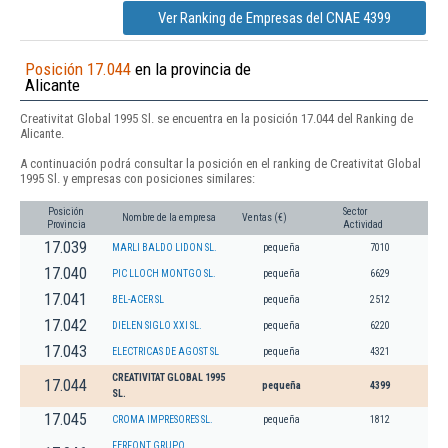
Ver Ranking de Empresas del CNAE 4399
Posición 17.044
en la provincia de
Alicante
Creativitat Global 1995 Sl. se encuentra en la posición 17.044 del Ranking de
Alicante.
A continuación podrá consultar la posición en el ranking de Creativitat Global
1995 Sl. y empresas con posiciones similares:
Posición
Sector
Nombre de la empresa
Ventas (€)
Provincia
Actividad
17.039
MARLI BALDO LIDON SL.
pequeña
7010
17.040
PIC LLOCH MONTGO SL.
pequeña
6629
17.041
BEL-ACER SL
pequeña
2512
17.042
DIELEN SIGLO XXI SL.
pequeña
6220
17.043
ELECTRICAS DE AGOST SL
pequeña
4321
CREATIVITAT GLOBAL 1995
17.044
pequeña
4399
SL.
17.045
CROMA IMPRESORES SL.
pequeña
1812
FERFONT GRUPO