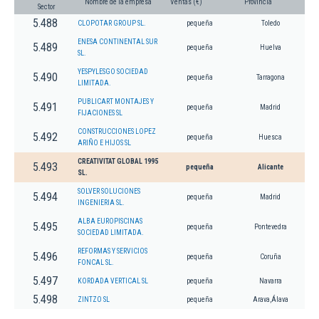
Nombre de la empresa
Ventas (€)
Provincia
Sector
5.488
CLOPOTAR GROUP SL.
pequeña
Toledo
ENESA CONTINENTAL SUR
5.489
pequeña
Huelva
SL.
YESPYLESGO SOCIEDAD
5.490
pequeña
Tarragona
LIMITADA.
PUBLICART MONTAJES Y
5.491
pequeña
Madrid
FIJACIONES SL
CONSTRUCCIONES LOPEZ
5.492
pequeña
Huesca
ARIÑO E HIJOS SL
CREATIVITAT GLOBAL 1995
5.493
pequeña
Alicante
SL.
SOLVER SOLUCIONES
5.494
pequeña
Madrid
INGENIERIA SL.
ALBA EUROPISCINAS
5.495
pequeña
Pontevedra
SOCIEDAD LIMITADA.
REFORMAS Y SERVICIOS
5.496
pequeña
Coruña
FONCAL SL.
5.497
KORDADA VERTICAL SL
pequeña
Navarra
5.498
ZINTZO SL
pequeña
Arava,Álava