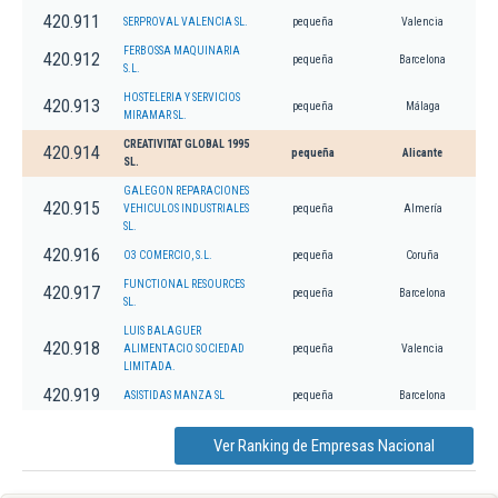
420.911
SERPROVAL VALENCIA SL.
pequeña
Valencia
FERBOSSA MAQUINARIA
420.912
pequeña
Barcelona
S.L.
HOSTELERIA Y SERVICIOS
420.913
pequeña
Málaga
MIRAMAR SL.
CREATIVITAT GLOBAL 1995
420.914
pequeña
Alicante
SL.
GALEGON REPARACIONES
420.915
VEHICULOS INDUSTRIALES
pequeña
Almería
SL.
420.916
O3 COMERCIO, S.L.
pequeña
Coruña
FUNCTIONAL RESOURCES
420.917
pequeña
Barcelona
SL.
LUIS BALAGUER
420.918
ALIMENTACIO SOCIEDAD
pequeña
Valencia
LIMITADA.
420.919
ASISTIDAS MANZA SL
pequeña
Barcelona
Ver Ranking de Empresas Nacional