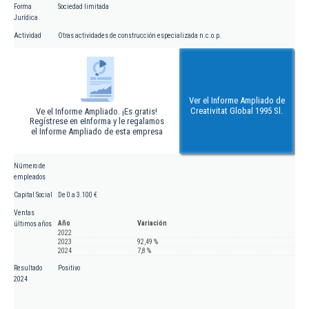
Forma
Sociedad limitada
Jurídica
Actividad
Otras actividades de construcción especializada n.c.o.p.
Ver el Informe Ampliado de
Creativitat Global 1995 Sl.
Ve el Informe Ampliado. ¡Es gratis!
Regístrese en eInforma y le regalamos
el Informe Ampliado de esta empresa
Número de
empleados
Capital Social
De 0 a 3.100 €
Ventas
Año
Variación
últimos años
2022
2023
92,49 %
2024
7,8 %
Resultado
Positivo
2024