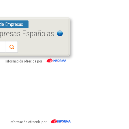
 de Empresas
mpresas Españolas
Información ofrecida por
Información ofrecida por