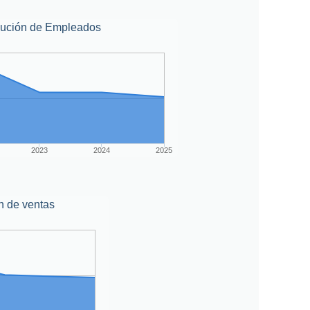
lución de Empleados
2023
2024
2025
n de ventas