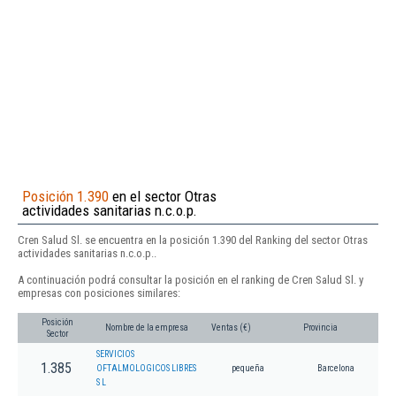
Posición 1.390
en el sector Otras
actividades sanitarias n.c.o.p.
Cren Salud Sl. se encuentra en la posición 1.390 del Ranking del sector Otras
actividades sanitarias n.c.o.p..
A continuación podrá consultar la posición en el ranking de Cren Salud Sl. y
empresas con posiciones similares:
Posición
Nombre de la empresa
Ventas (€)
Provincia
Sector
SERVICIOS
1.385
OFTALMOLOGICOS LIBRES
pequeña
Barcelona
S L