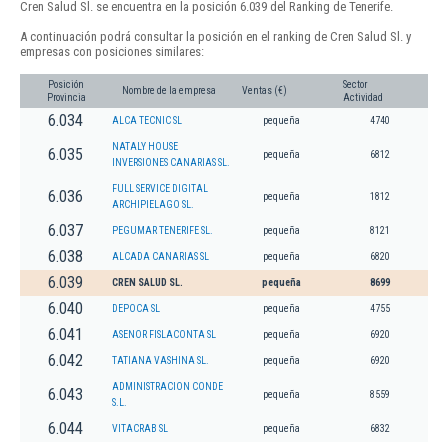
Cren Salud Sl. se encuentra en la posición 6.039 del Ranking de Tenerife.
A continuación podrá consultar la posición en el ranking de Cren Salud Sl. y
empresas con posiciones similares:
Posición
Sector
Nombre de la empresa
Ventas (€)
Provincia
Actividad
6.034
ALCA TECNIC SL
pequeña
4740
NATALY HOUSE
6.035
pequeña
6812
INVERSIONES CANARIAS SL.
FULL SERVICE DIGITAL
6.036
pequeña
1812
ARCHIPIELAGO SL.
6.037
PEGUMAR TENERIFE SL.
pequeña
8121
6.038
ALCADA CANARIAS SL
pequeña
6820
6.039
CREN SALUD SL.
pequeña
8699
6.040
DEPOCA SL
pequeña
4755
6.041
ASENOR FISLACONTA SL
pequeña
6920
6.042
TATIANA VASHINA SL.
pequeña
6920
ADMINISTRACION CONDE
6.043
pequeña
8559
S.L.
6.044
VITACRAB SL
pequeña
6832