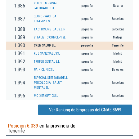
RED DE EMPRESAS
1.386
pequeña
Navarra
SALUDABLES SL.
QUIROPRACTICA
1.387
pequeña
Barcelona
EIXAMPLE SL.
1.388
TACTIC SURGICAL S.L.P.
pequeña
Barcelona
1.389
VITALISTIC CONCEPT SL.
pequeña
Málaga
1.390
CREN SALUD SL.
pequeña
Tenerife
1.391
RUBISANZ SALUS SL
pequeña
Madrid
1.392
TRUFER DENTAL S.L.
pequeña
Madrid
1.393
PAIN CLINIC SL
pequeña
Baleares
ESPECIALISTES SABADELL
1.394
PSICOLOGIA I SALUT
pequeña
Barcelona
MENTAL SL
1.395
MOIXER OPTICS SL
pequeña
Barcelona
Ver Ranking de Empresas del CNAE 8699
Posición 6.039
en la provincia de
Tenerife