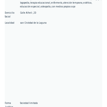
logopedia, terapia educacional, enfermería, atención temprana, estética,
educación especial, osteopatía, con medios propios o aje
Domicilio
Calle Alheli , 2D
Social
Localidad
san Cristobal de la Laguna
Forma
Sociedad limitada
Jurídica