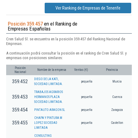
Ver Ranking de Empresas de Tenerife
Posición 359.457
en el Ranking de
Empresas Españolas
Cren Salud Sl. se encuentra en la posición 359.457 del Ranking Nacional de
Empresas.
A continuación podrá consultar la posición en el ranking de Cren Salud Sl. y
empresas con posiciones similares:
Posición
Nombre de la empresa
Ventas (€)
Provincia
Nacional
DIEGO DE LA KATI,
359.452
pequeña
Murcia
SOCIEDAD LIMITADA.
TRABAJOS AGRARIOS
359.453
HERMANOS PLAZA
pequeña
Cuenca
SOCIEDAD LIMITADA.
359.454
PINTAUTO ARAGON SL
pequeña
Zaragoza
CHAPA Y PINTURA M
359.455
LOPEZ SOCIEDAD
pequeña
Castellon
LIMITADA
CONSULTING