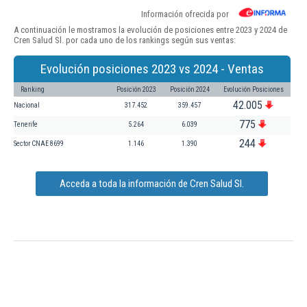
Información ofrecida por
A continuación le mostramos la evolución de posiciones entre 2023 y 2024 de
Cren Salud Sl. por cada uno de los rankings según sus ventas:
Evolución posiciones 2023 vs 2024 - Ventas
Ranking
Posición 2023
Posición 2024
Evolución Posiciones
42.005
Nacional
317.452
359.457
775
Tenerife
5.264
6.039
244
Sector CNAE 8699
1.146
1.390
Acceda a toda la información de Cren Salud Sl.