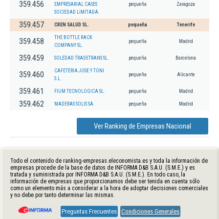
359.456
EMPRESARIAL CASES
pequeña
Zaragoza
SOCIEDAD LIMITADA.
359.457
CREN SALUD SL.
pequeña
Tenerife
THE BOTTLE RACK
359.458
pequeña
Madrid
COMPANY SL.
359.459
SOLEDAD TRADETRANS SL.
pequeña
Barcelona
CAFETERIA JOSE Y TONI
359.460
pequeña
Alicante
S.L.
359.461
FIUM TECNOLOGICA SL.
pequeña
Madrid
359.462
MADERAS SOLIS SA
pequeña
Madrid
Ver Ranking de Empresas Nacional
Todo el contenido de ranking-empresas.eleconomista.es y toda la información de
empresas procede de la base de datos de INFORMA D&B S.A.U. (S.M.E.) y es
tratada y suministrada por INFORMA D&B S.A.U. (S.M.E.). En todo caso, la
información de empresas que proporcionamos debe ser tenida en cuenta sólo
como un elemento más a considerar a la hora de adoptar decisiones comerciales
y no debe por tanto determinar las mismas.
Preguntas Frecuentes
Condiciones Generales