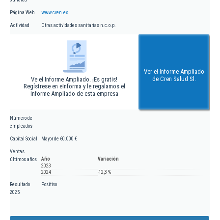
Página Web
www.cren.es
Actividad
Otras actividades sanitarias n.c.o.p.
Ver el Informe Ampliado
de Cren Salud Sl.
Ve el Informe Ampliado. ¡Es gratis!
Regístrese en eInforma y le regalamos el
Informe Ampliado de esta empresa
Número de
empleados
Capital Social
Mayor de 60.000 €
Ventas
Año
Variación
últimos años
2023
2024
-12,3 %
Resultado
Positivo
2025