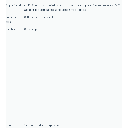
Objeto Social
45.11. Venta de automóviles y vehículos de motor ligeros. Otras actividades: 77.11.
Alquiler de automóviles y vehículos de motor ligeros
Domicilio
Calle Ramal de Corras , 1
Social
Localidad
Cullar vega
Forma
Sociedad limitada unipersonal