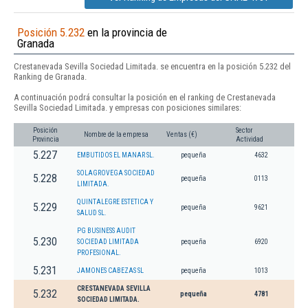
Posición 5.232
en la provincia de
Granada
Crestanevada Sevilla Sociedad Limitada. se encuentra en la posición 5.232 del
Ranking de Granada.
A continuación podrá consultar la posición en el ranking de Crestanevada
Sevilla Sociedad Limitada. y empresas con posiciones similares:
Posición
Sector
Nombre de la empresa
Ventas (€)
Provincia
Actividad
5.227
EMBUTIDOS EL MANAR SL.
pequeña
4632
SOLAGROVEGA SOCIEDAD
5.228
pequeña
0113
LIMITADA.
QUINTALEGRE ESTETICA Y
5.229
pequeña
9621
SALUD SL.
PG BUSINESS AUDIT
5.230
SOCIEDAD LIMITADA
pequeña
6920
PROFESIONAL.
5.231
JAMONES CABEZAS SL
pequeña
1013
CRESTANEVADA SEVILLA
5.232
pequeña
4781
SOCIEDAD LIMITADA.