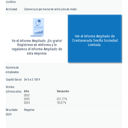
Jurídica
Actividad
Comercio al por menor de vehículos de motor
Ver el Informe Ampliado de
Crestanevada Sevilla Sociedad
Ve el Informe Ampliado. ¡Es gratis!
Regístrese en eInforma y le
Limitada.
regalamos el Informe Ampliado de
esta empresa
Número de
empleados
Capital Social
De 0 a 3.100 €
Ventas
Año
Variación
últimos años
2022
2023
221,77 %
2024
-92,07 %
Resultado
Negativo
2024