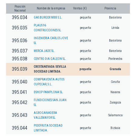
Posición
Nombre de la empresa
Ventas (€)
Provincia
Nacional
395.034
GAS BURGER MBB S.L.
pequeña
Barcelona
PLAUS 96
395.035
pequeña
Lérida
CONSTRUCCIONES SL
INGENIERIA CARLOS JOVE
395.036
pequeña
Barcelona
SL
395.037
MERCA JADE SL.
pequeña
Barcelona
395.038
CENTRO DIA GALEON SL.
pequeña
Pontevedra
CRESTANEVADA SEVILLA
395.039
pequeña
Granada
SOCIEDAD LIMITADA.
COMPRAVENTA AUTOS
395.040
pequeña
Coruña
CUPECAR, S.L.
395.041
DSHOP PAMPLONA SL.
pequeña
Navarra
FUNDICIONES SAN JUAN
395.042
pequeña
Zaragoza
SL
AGROGANADERA
395.043
pequeña
Salamanca
VALLEMAYOR SL.
PIDEFRUTA SOCIEDAD
395.044
pequeña
Bizkaia
LIMITADA.