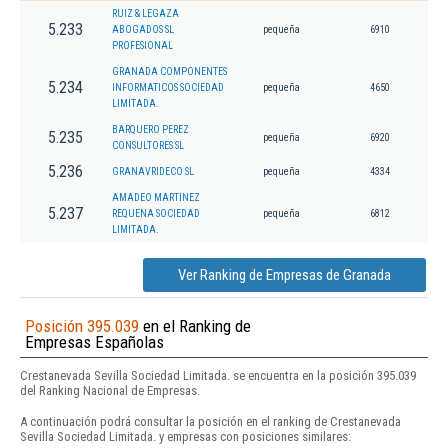
RUIZ & LEGAZA
5.233
ABOGADOS SL
pequeña
6910
PROFESIONAL
GRANADA COMPONENTES
5.234
INFORMATICOS SOCIEDAD
pequeña
4650
LIMITADA.
BARQUERO PEREZ
5.235
pequeña
6920
CONSULTORES SL
5.236
GRANAVRIDECO SL
pequeña
4334
AMADEO MARTINEZ
5.237
REQUENA SOCIEDAD
pequeña
6812
LIMITADA.
Ver Ranking de Empresas de Granada
Posición 395.039
en el Ranking de
Empresas Españolas
Crestanevada Sevilla Sociedad Limitada. se encuentra en la posición 395.039
del Ranking Nacional de Empresas.
A continuación podrá consultar la posición en el ranking de Crestanevada
Sevilla Sociedad Limitada. y empresas con posiciones similares: