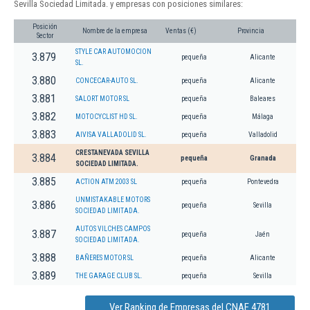
Sevilla Sociedad Limitada. y empresas con posiciones similares:
Posición
Nombre de la empresa
Ventas (€)
Provincia
Sector
STYLE CAR AUTOMOCION
3.879
pequeña
Alicante
SL.
3.880
CONCECAR-AUTO SL.
pequeña
Alicante
3.881
SALORT MOTOR SL
pequeña
Baleares
3.882
MOTOCYCLIST HD SL.
pequeña
Málaga
3.883
AIVISA VALLADOLID SL.
pequeña
Valladolid
CRESTANEVADA SEVILLA
3.884
pequeña
Granada
SOCIEDAD LIMITADA.
3.885
ACTION ATM 2003 SL
pequeña
Pontevedra
UNMISTAKABLE MOTORS
3.886
pequeña
Sevilla
SOCIEDAD LIMITADA.
AUTOS VILCHES CAMPOS
3.887
pequeña
Jaén
SOCIEDAD LIMITADA.
3.888
BAÑERES MOTOR SL
pequeña
Alicante
3.889
THE GARAGE CLUB SL.
pequeña
Sevilla
Ver Ranking de Empresas del CNAE 4781