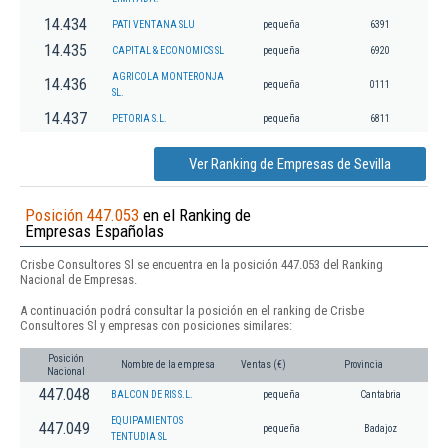
14.434
PATI VENTANA SLU
pequeña
6391
14.435
CAPITAL & ECONOMICS SL
pequeña
6920
AGRICOLA MONTERONJA
14.436
pequeña
0111
SL.
14.437
PETORIA S.L.
pequeña
6811
Ver Ranking de Empresas de Sevilla
Posición 447.053
en el Ranking de
Empresas Españolas
Crisbe Consultores Sl se encuentra en la posición 447.053 del Ranking
Nacional de Empresas.
A continuación podrá consultar la posición en el ranking de Crisbe
Consultores Sl y empresas con posiciones similares:
Posición
Nombre de la empresa
Ventas (€)
Provincia
Nacional
447.048
BALCON DE RIS S.L.
pequeña
Cantabria
EQUIPAMIENTOS
447.049
pequeña
Badajoz
TENTUDIA SL