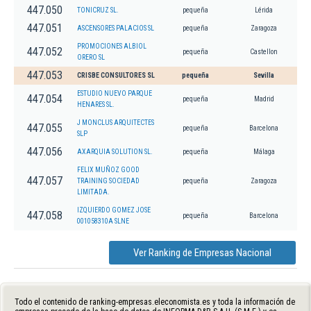
447.050
TONICRUZ SL.
pequeña
Lérida
447.051
ASCENSORES PALACIOS SL
pequeña
Zaragoza
PROMOCIONES ALBIOL
447.052
pequeña
Castellon
ORERO SL
447.053
CRISBE CONSULTORES SL
pequeña
Sevilla
ESTUDIO NUEVO PARQUE
447.054
pequeña
Madrid
HENARES SL.
J MONCLUS ARQUITECTES
447.055
pequeña
Barcelona
SLP
447.056
AXARQUIA SOLUTION SL.
pequeña
Málaga
FELIX MUÑOZ GOOD
447.057
TRAINING SOCIEDAD
pequeña
Zaragoza
LIMITADA.
IZQUIERDO GOMEZ JOSE
447.058
pequeña
Barcelona
001058310A SLNE
Ver Ranking de Empresas Nacional
Todo el contenido de ranking-empresas.eleconomista.es y toda la información de