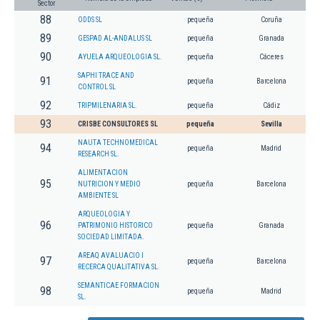
Sector
88
ODDS SL
pequeña
Coruña
89
GESPAD AL-ANDALUS SL
pequeña
Granada
90
AYUELA ARQUEOLOGIA SL.
pequeña
Cáceres
SAPHI TRACE AND
91
pequeña
Barcelona
CONTROL SL
92
TRIPMILENARIA SL.
pequeña
Cádiz
93
CRISBE CONSULTORES SL
pequeña
Sevilla
NAUTA TECHNOMEDICAL
94
pequeña
Madrid
RESEARCH SL.
ALIMENTACION
95
NUTRICION Y MEDIO
pequeña
Barcelona
AMBIENTE SL
ARQUEOLOGIA Y
96
PATRIMONIO HISTORICO
pequeña
Granada
SOCIEDAD LIMITADA.
AREAQ AVALUACIO I
97
pequeña
Barcelona
RECERCA QUALITATIVA SL.
SEMANTICAE FORMACION
98
pequeña
Madrid
SL.