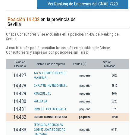
Ver Ranking de Empresas del CNAE 7220
Posición 14.432
en la provincia de
Sevilla
Crisbe Consultores Sl se encuentra en la posición 14.432 del Ranking de
Sevilla.
A continuación podrá consultar la posición en el ranking de Crisbe
Consultores Sl y empresas con posiciones similares:
Posición
Sector
Nombre de la empresa
Ventas (€)
Provincia
Actividad
AG. SEGUROS FERNANDO
14.427
pequeña
6622
MARTIN S L.
14.428
CHALTEN INVERSIONES SL.
pequeña
6812
14.429
KWAZULU SL
pequeña
4684
14.430
FALESA SA
pequeña
6820
14.431
INMUEBLES ALMAGRO SL
pequeña
6820
14.432
CRISBE CONSULTORES SL
pequeña
7220
SERVICIOS AGRICOLAS
14.433
GOMEZ JOYA SOCIEDAD
pequeña
0161
LIMITADA.