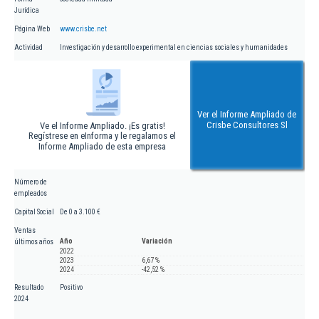
Jurídica
Página Web
www.crisbe.net
Actividad
Investigación y desarrollo experimental en ciencias sociales y humanidades
Ver el Informe Ampliado de
Crisbe Consultores Sl
Ve el Informe Ampliado. ¡Es gratis!
Regístrese en eInforma y le regalamos el
Informe Ampliado de esta empresa
Número de
empleados
Capital Social
De 0 a 3.100 €
Ventas
Año
Variación
últimos años
2022
2023
6,67 %
2024
-42,52 %
Resultado
Positivo
2024