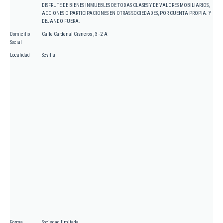
DISFRUTE DE BIENES INMUEBLES DE TODAS CLASES Y DE VALORES MOBILIARIOS,
ACCIONES O PARTICIPACIONES EN OTRAS SOCIEDADES, POR CUENTA PROPIA. Y
DEJANDO FUERA.
Domicilio
Calle Cardenal Cisneros , 3 - 2 A
Social
Localidad
Sevilla
Forma
Sociedad limitada