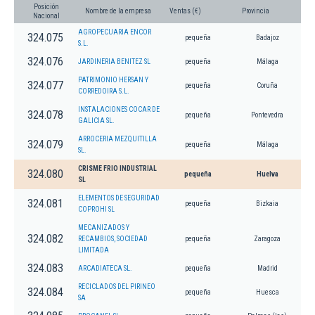
Posición
Nombre de la empresa
Ventas (€)
Provincia
Nacional
AGROPECUARIA ENCOR
324.075
pequeña
Badajoz
S.L.
324.076
JARDINERIA BENITEZ SL
pequeña
Málaga
PATRIMONIO HERSAN Y
324.077
pequeña
Coruña
CORREDOIRA S.L.
INSTALACIONES COCAR DE
324.078
pequeña
Pontevedra
GALICIA SL.
ARROCERIA MEZQUITILLA
324.079
pequeña
Málaga
SL.
CRISME FRIO INDUSTRIAL
324.080
pequeña
Huelva
SL
ELEMENTOS DE SEGURIDAD
324.081
pequeña
Bizkaia
COPROHI SL
MECANIZADOS Y
324.082
RECAMBIOS, SOCIEDAD
pequeña
Zaragoza
LIMITADA
324.083
ARCADIATECA SL.
pequeña
Madrid
RECICLADOS DEL PIRINEO
324.084
pequeña
Huesca
SA