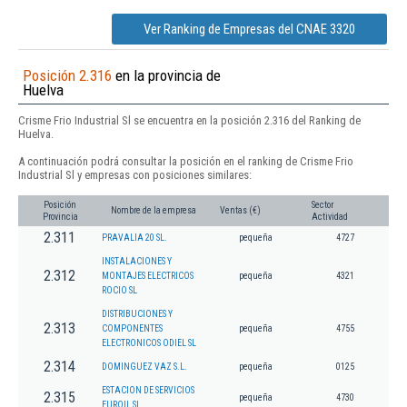
Ver Ranking de Empresas del CNAE 3320
Posición 2.316
en la provincia de
Huelva
Crisme Frio Industrial Sl se encuentra en la posición 2.316 del Ranking de
Huelva.
A continuación podrá consultar la posición en el ranking de Crisme Frio
Industrial Sl y empresas con posiciones similares:
Posición
Sector
Nombre de la empresa
Ventas (€)
Provincia
Actividad
2.311
PRAVALIA 20 SL.
pequeña
4727
INSTALACIONES Y
2.312
MONTAJES ELECTRICOS
pequeña
4321
ROCIO SL
DISTRIBUCIONES Y
2.313
COMPONENTES
pequeña
4755
ELECTRONICOS ODIEL SL
2.314
DOMINGUEZ VAZ S.L.
pequeña
0125
ESTACION DE SERVICIOS
2.315
pequeña
4730
EUROIL SL