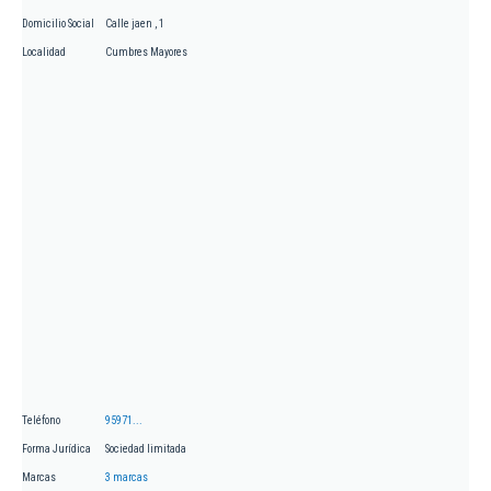
Domicilio Social
Calle jaen , 1
Localidad
Cumbres Mayores
Teléfono
95971...
Forma Jurídica
Sociedad limitada
Marcas
3 marcas