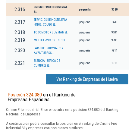
CRISME FRIO INDUSTRIAL
2.316
pequeña
3320
SL
SERVICIOS DE HOSTELERIA
2.317
pequeña
5630
HNOS. COUSO SL.
2.318
TODOMOTOR GUZMAN SL
pequeña
9531
2.319
MULTISERVICIOS UNIC SL.
pequeña
9700
FARO DEL SUR VIAJES Y
2.320
pequeña
7911
AVENTURAS SL.
ESENCIA IBERICA DE
2.321
pequeña
1011
CUMBRES SL
Ver Ranking de Empresas de Huelva
Posición 324.080
en el Ranking de
Empresas Españolas
Crisme Frio Industrial Sl se encuentra en la posición 324.080 del Ranking
Nacional de Empresas.
A continuación podrá consultar la posición en el ranking de Crisme Frio
Industrial Sl y empresas con posiciones similares: