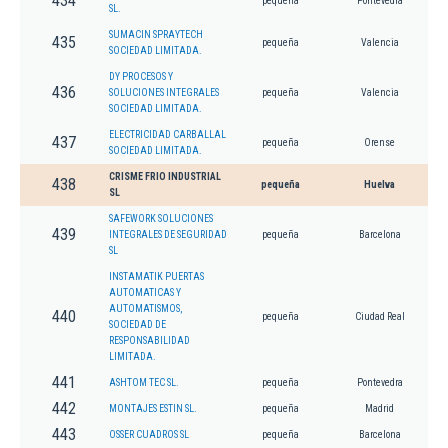
434
pequeña
Pontevedra
SL.
SUMACIN SPRAYTECH
435
pequeña
Valencia
SOCIEDAD LIMITADA.
DY PROCESOS Y
436
SOLUCIONES INTEGRALES
pequeña
Valencia
SOCIEDAD LIMITADA.
ELECTRICIDAD CARBALLAL
437
pequeña
Orense
SOCIEDAD LIMITADA.
CRISME FRIO INDUSTRIAL
438
pequeña
Huelva
SL
SAFEWORK SOLUCIONES
439
INTEGRALES DE SEGURIDAD
pequeña
Barcelona
SL
INSTAMATIK PUERTAS
AUTOMATICAS Y
AUTOMATISMOS,
440
pequeña
Ciudad Real
SOCIEDAD DE
RESPONSABILIDAD
LIMITADA.
441
ASHTOM TEC SL.
pequeña
Pontevedra
442
MONTAJES ESTIN SL.
pequeña
Madrid
443
OSSER CUADROS SL
pequeña
Barcelona