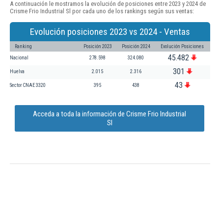
A continuación le mostramos la evolución de posiciones entre 2023 y 2024 de
Crisme Frio Industrial Sl por cada uno de los rankings según sus ventas:
Evolución posiciones 2023 vs 2024 - Ventas
Ranking
Posición 2023
Posición 2024
Evolución Posiciones
45.482
Nacional
278.598
324.080
301
Huelva
2.015
2.316
43
Sector CNAE 3320
395
438
Acceda a toda la información de Crisme Frio Industrial
Sl