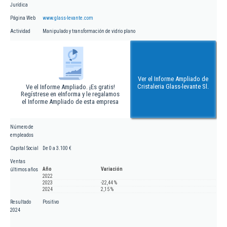
Jurídica
Página Web
www.glass-levante.com
Actividad
Manipulado y transformación de vidrio plano
Ver el Informe Ampliado de
Cristaleria Glass-levante Sl.
Ve el Informe Ampliado. ¡Es gratis!
Regístrese en eInforma y le regalamos
el Informe Ampliado de esta empresa
Número de
empleados
Capital Social
De 0 a 3.100 €
Ventas
Año
Variación
últimos años
2022
2023
-22,44 %
2024
2,15 %
Resultado
Positivo
2024