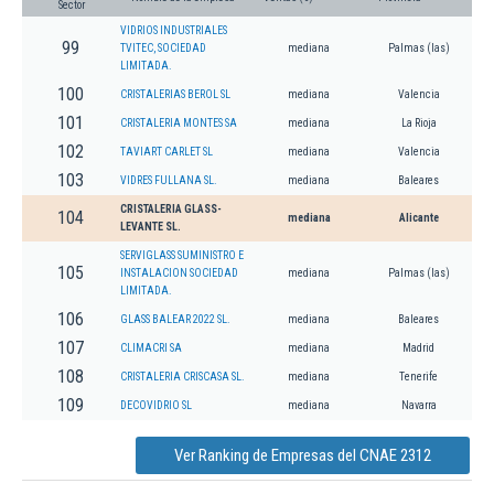
Sector
VIDRIOS INDUSTRIALES
99
TVITEC, SOCIEDAD
mediana
Palmas (las)
LIMITADA.
100
CRISTALERIAS BEROL SL
mediana
Valencia
101
CRISTALERIA MONTES SA
mediana
La Rioja
102
TAVIART CARLET SL
mediana
Valencia
103
VIDRES FULLANA SL.
mediana
Baleares
CRISTALERIA GLASS-
104
mediana
Alicante
LEVANTE SL.
SERVIGLASS SUMINISTRO E
105
INSTALACION SOCIEDAD
mediana
Palmas (las)
LIMITADA.
106
GLASS BALEAR 2022 SL.
mediana
Baleares
107
CLIMACRI SA
mediana
Madrid
108
CRISTALERIA CRISCASA SL.
mediana
Tenerife
109
DECOVIDRIO SL
mediana
Navarra
Ver Ranking de Empresas del CNAE 2312