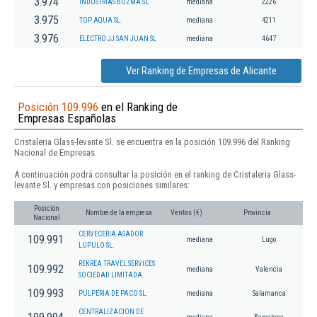
3.974
INDUSTRIAS BUZMA SL
mediana
2226
3.975
TOP AQUA SL.
mediana
4211
3.976
ELECTRO JJ SAN JUAN SL
mediana
4647
Ver Ranking de Empresas de Alicante
Posición 109.996
en el Ranking de
Empresas Españolas
Cristaleria Glass-levante Sl. se encuentra en la posición 109.996 del Ranking
Nacional de Empresas.
A continuación podrá consultar la posición en el ranking de Cristaleria Glass-
levante Sl. y empresas con posiciones similares:
Posición
Nombre de la empresa
Ventas (€)
Provincia
Nacional
CERVECERIA ASADOR
109.991
mediana
Lugo
LUPULO SL.
REKREA TRAVEL SERVICES
109.992
mediana
Valencia
SOCIEDAD LIMITADA.
109.993
PULPERIA DE PACO SL.
mediana
Salamanca
CENTRALIZACION DE