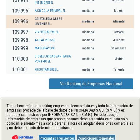
109.994
mediana
Barcelona
INTERIORES SL
109.995
AGRICOLA PRIMPAL SL
mediana
Murcia
CRISTALERIA GLASS-
109.996
mediana
Alicante
LEVANTE SL.
109.997
VIVEROS ALEMI SL.
mediana
Córdoba
109.998
ALIPAL 2015 SL.
mediana
Alicante
109.999
MADERPAYO SL.
mediana
Salamanca
BIOSEGURIDAD SANITARIA
110.000
mediana
Madrid
POR FRIO SL.
110.001
FRIGOTAMBRE SL.
mediana
Tenerife
Ver Ranking de Empresas Nacional
Todo el contenido de ranking-empresas.eleconomista.es y toda la información de
empresas procede de la base de datos de INFORMA D&B S.A.U. (S.M.E.) y es
tratada y suministrada por INFORMA D&B S.A.U. (S.M.E.). En todo caso, la
información de empresas que proporcionamos debe ser tenida en cuenta sólo
como un elemento más a considerar a la hora de adoptar decisiones comerciales
y no debe por tanto determinar las mismas.
Preguntas Frecuentes
Condiciones Generales