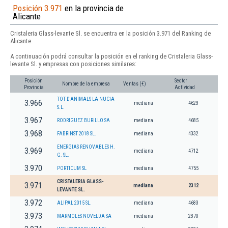
Posición 3.971
en la provincia de
Alicante
Cristaleria Glass-levante Sl. se encuentra en la posición 3.971 del Ranking de
Alicante.
A continuación podrá consultar la posición en el ranking de Cristaleria Glass-
levante Sl. y empresas con posiciones similares:
Posición
Sector
Nombre de la empresa
Ventas (€)
Provincia
Actividad
TOT D'ANIMALS LA NUCIA
3.966
mediana
4623
S.L.
3.967
RODRIGUEZ BURILLO SA
mediana
4685
3.968
FABRINST 2018 SL.
mediana
4332
ENERGIAS RENOVABLES H.
3.969
mediana
4712
G. SL.
3.970
PORTICUM SL
mediana
4755
CRISTALERIA GLASS-
3.971
mediana
2312
LEVANTE SL.
3.972
ALIPAL 2015 SL.
mediana
4683
3.973
MARMOLES NOVELDA SA
mediana
2370