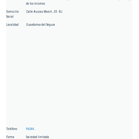
de los mismos
Domicilio
Calle Ausias March , 33 - BJ
Social
Localidad
Guardamar del Segura
Teléfono
96544...
Forma
Sociedad limitada