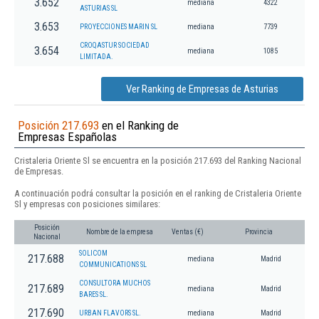
3.652
mediana
4322
ASTURIAS SL
3.653
PROYECCIONES MARIN SL
mediana
7739
CROQASTUR SOCIEDAD
3.654
mediana
1085
LIMITADA.
Ver Ranking de Empresas de Asturias
Posición 217.693
en el Ranking de
Empresas Españolas
Cristaleria Oriente Sl se encuentra en la posición 217.693 del Ranking Nacional
de Empresas.
A continuación podrá consultar la posición en el ranking de Cristaleria Oriente
Sl y empresas con posiciones similares:
Posición
Nombre de la empresa
Ventas (€)
Provincia
Nacional
SOLICOM
217.688
mediana
Madrid
COMMUNICATIONS SL
CONSULTORA MUCHOS
217.689
mediana
Madrid
BARES SL.
217.690
URBAN FLAVORS SL.
mediana
Madrid