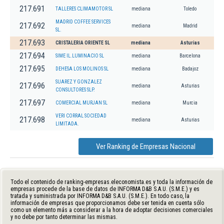
217.691
TALLERES CLIMAMOTOR SL
mediana
Toledo
MADRID COFFEE SERVICES
217.692
mediana
Madrid
SL.
217.693
CRISTALERIA ORIENTE SL
mediana
Asturias
217.694
SIME IL.LUMINACIO SL
mediana
Barcelona
217.695
DEHESA LOS MOLINOS SL
mediana
Badajoz
SUAREZ Y GONZALEZ
217.696
mediana
Asturias
CONSULTORES SLP.
217.697
COMERCIAL MURJAN SL
mediana
Murcia
VERI CORRAL SOCIEDAD
217.698
mediana
Asturias
LIMITADA.
Ver Ranking de Empresas Nacional
Todo el contenido de ranking-empresas.eleconomista.es y toda la información de
empresas procede de la base de datos de INFORMA D&B S.A.U. (S.M.E.) y es
tratada y suministrada por INFORMA D&B S.A.U. (S.M.E.). En todo caso, la
información de empresas que proporcionamos debe ser tenida en cuenta sólo
como un elemento más a considerar a la hora de adoptar decisiones comerciales
y no debe por tanto determinar las mismas.