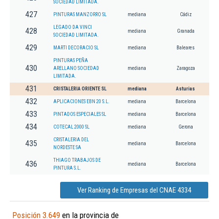
SOCIEDAD LIMITADA.
427
PINTURAS MANZORRO SL
mediana
Cádiz
LEGADO DA VINCI
428
mediana
Granada
SOCIEDAD LIMITADA.
429
MARTI DECORACIO SL
mediana
Baleares
PINTURAS PEÑA
430
ARELLANO SOCIEDAD
mediana
Zaragoza
LIMITADA.
431
CRISTALERIA ORIENTE SL
mediana
Asturias
432
APLICACIONES EBN 20 S.L.
mediana
Barcelona
433
PINTADOS ESPECIALES SL
mediana
Barcelona
434
COTECAL 2000 SL
mediana
Gerona
CRISTALERIA DEL
435
mediana
Barcelona
NORDESTE SA
THIAGO TRABAJOS DE
436
mediana
Barcelona
PINTURA S.L.
Ver Ranking de Empresas del CNAE 4334
Posición 3.649
en la provincia de