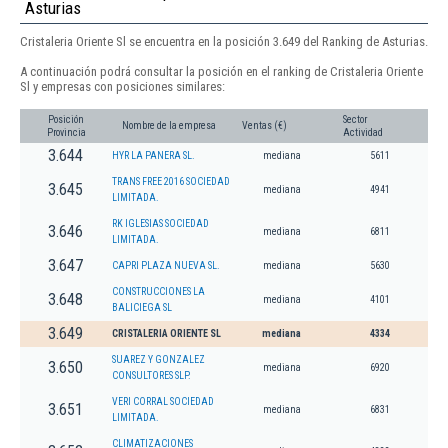
Asturias
Cristaleria Oriente Sl se encuentra en la posición 3.649 del Ranking de Asturias.
A continuación podrá consultar la posición en el ranking de Cristaleria Oriente
Sl y empresas con posiciones similares:
Posición
Sector
Nombre de la empresa
Ventas (€)
Provincia
Actividad
3.644
HYR LA PANERA SL.
mediana
5611
TRANS FREE 2016 SOCIEDAD
3.645
mediana
4941
LIMITADA.
RK IGLESIAS SOCIEDAD
3.646
mediana
6811
LIMITADA.
3.647
CAPRI PLAZA NUEVA SL.
mediana
5630
CONSTRUCCIONES LA
3.648
mediana
4101
BALICIEGA SL
3.649
CRISTALERIA ORIENTE SL
mediana
4334
SUAREZ Y GONZALEZ
3.650
mediana
6920
CONSULTORES SLP.
VERI CORRAL SOCIEDAD
3.651
mediana
6831
LIMITADA.
CLIMATIZACIONES