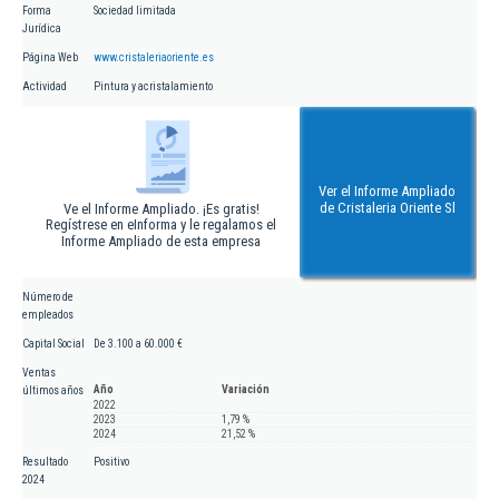
Forma
Sociedad limitada
Jurídica
Página Web
www.cristaleriaoriente.es
Actividad
Pintura y acristalamiento
Ver el Informe Ampliado
de Cristaleria Oriente Sl
Ve el Informe Ampliado. ¡Es gratis!
Regístrese en eInforma y le regalamos el
Informe Ampliado de esta empresa
Número de
empleados
Capital Social
De 3.100 a 60.000 €
Ventas
Año
Variación
últimos años
2022
2023
1,79 %
2024
21,52 %
Resultado
Positivo
2024