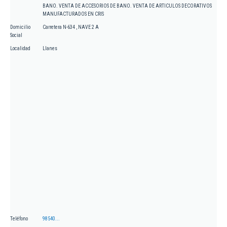
BANO. VENTA DE ACCESORIOS DE BANO. VENTA DE ARTICULOS DECORATIVOS
MANUFACTURADOS EN CRIS
Domicilio
Carretera N-634 , NAVE 2 A
Social
Localidad
Llanes
Teléfono
98540...