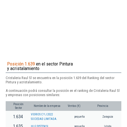
Posición 1.639
en el sector Pintura
y acristalamiento
Cristaleria Raul Sl se encuentra en la posición 1.639 del Ranking del sector
Pintura y acristalamiento.
A continuación podrá consultar la posición en el ranking de Cristaleria Raul Sl
y empresas con posiciones similares:
Posición
Nombre de la empresa
Ventas (€)
Provincia
Sector
VIDRIOS C Y J 2022
1.634
pequeña
Zaragoza
SOCIEDAD LIMITADA.
1.635
HLG SYSTEM SL.
pequeña
Lérida