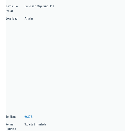
Domicilio
Calle san Cayetano , 113
Social
Localidad
Alfafar
Teléfono
96375...
Forma
Sociedad limitada
Jurídica