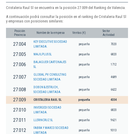
Cristaleria Raul Sl se encuentra en la posición 27.009 del Ranking de Valencia.
A continuación podrá consultar la posición en el ranking de Cristaleria Raul Sl
y empresas con posiciones similares:
Posición
Sector
Nombre de la empresa
Ventas (€)
Provincia
Actividad
KEY EXECUTIVE SOCIEDAD
27.004
pequeña
7020
LIMITADA.
27.005
MAJILPLUS SL
pequeña
6820
BALAGUER CARTONAJES
27.006
pequeña
1712
SL
GLOBAL PV CONSULTING
27.007
pequeña
4689
SOCIEDAD LIMITADA.
DOBON & ESTRUCH,
27.008
pequeña
6622
SOCIEDAD LIMITADA.
27.009
CRISTALERIA RAUL SL
pequeña
4334
INVERGEDI SOCIEDAD
27.010
pequeña
6820
LIMITADA.
27.011
LLERINCRUZ SL
pequeña
9621
FABRA Y MARCO SOCIEDAD
27.012
pequeña
9313
LIMITADA