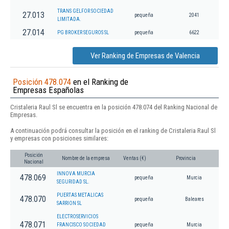
TRANS GELFOR SOCIEDAD
27.013
pequeña
2041
LIMITADA.
27.014
PG BROKER SEGUROS SL
pequeña
6622
Ver Ranking de Empresas de Valencia
Posición 478.074
en el Ranking de
Empresas Españolas
Cristaleria Raul Sl se encuentra en la posición 478.074 del Ranking Nacional de
Empresas.
A continuación podrá consultar la posición en el ranking de Cristaleria Raul Sl
y empresas con posiciones similares:
Posición
Nombre de la empresa
Ventas (€)
Provincia
Nacional
INNOVA MURCIA
478.069
pequeña
Murcia
SEGURIDAD SL.
PUERTAS METALICAS
478.070
pequeña
Baleares
SARRION SL
ELECTROSERVICIOS
478.071
FRANCISCO SOCIEDAD
pequeña
Murcia