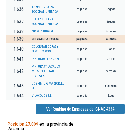
TABER PINTURAS
1.636
pequeña
Segovia
SOCIEDAD LIMITADA
DECOPINT NAVA
1.637
pequeña
Segovia
SOCIEDAD LIMITADA.
1.638
NP PAINTINGS SL.
pequeña
Baleares
1.639
CRISTALERIA RAUL SL
pequeña
Valencia
COLORMAN OBRAS Y
1.640
pequeña
Cádiz
SERVICIOS CG SL.
1.641
PINTUNIO LLANÇA SL.
pequeña
Gerona
PINTURAS Y LACADOS
1.642
MURVI SOCIEDAD
pequeña
Zaragoza
LIMITADA.
DOS PINTORS MARTORELL
1.643
pequeña
Barcelona
SL.
1.644
VILOCOLOR, S.L.
pequeña
Lugo
Ver Ranking de Empresas del CNAE 4334
Posición 27.009
en la provincia de
Valencia