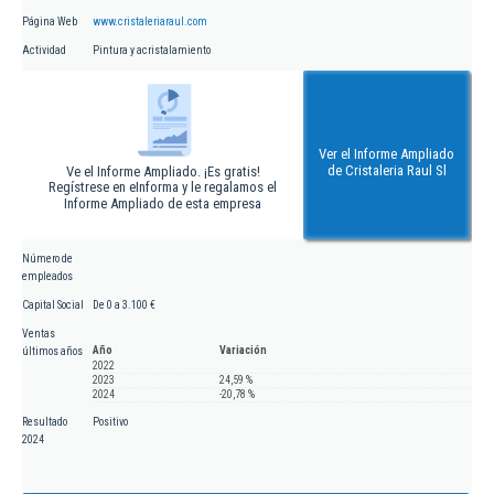
Página Web
www.cristaleriaraul.com
Actividad
Pintura y acristalamiento
Ver el Informe Ampliado
de Cristaleria Raul Sl
Ve el Informe Ampliado. ¡Es gratis!
Regístrese en eInforma y le regalamos el
Informe Ampliado de esta empresa
Número de
empleados
Capital Social
De 0 a 3.100 €
Ventas
Año
Variación
últimos años
2022
2023
24,59 %
2024
-20,78 %
Resultado
Positivo
2024