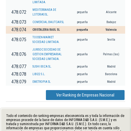
LIMITADA.
MEDITERRANEA DE
478.072
pequeña
Alicante
LOTERIAS SL.
478.073
COMERCIAL BAUTCAR SL
pequeña
Badajoz
478.074
CRISTALERIA RAUL SL
pequeña
Valencia
TOOSEN-MARKET
478.075
pequeña
Sevilla
SOCIEDAD LIMITADA.
JURISOC SOCIEDAD DE
478.076
GESTION EMPRESARIAL
pequeña
Palmas (las)
SOCIEDAD LIMITADA.
478.077
SUSHI IBIZA SL.
pequeña
Madrid
478.078
LIBI22 S.L.
pequeña
Barcelona
478.079
EMETROPIA SL
pequeña
Madrid
Ver Ranking de Empresas Nacional
Todo el contenido de ranking-empresas.eleconomista.es y toda la información de
empresas procede de la base de datos de INFORMA D&B S.A.U. (S.M.E.) y es
tratada y suministrada por INFORMA D&B S.A.U. (S.M.E.). En todo caso, la
información de empresas que proporcionamos debe ser tenida en cuenta sólo