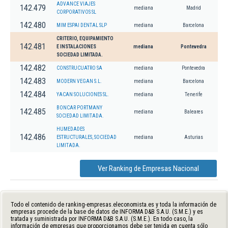
ADVANCE VIAJES
142.479
mediana
Madrid
CORPORATIVOS SL
142.480
MIM ESPAI DENTAL SLP
mediana
Barcelona
CRITERIO, EQUIPAMIENTO
142.481
E INSTALACIONES
mediana
Pontevedra
SOCIEDAD LIMITADA.
142.482
CONSTRUCUATRO SA
mediana
Pontevedra
142.483
MODERN VEGAN S.L.
mediana
Barcelona
142.484
YACAN SOLUCIONES SL.
mediana
Tenerife
BONCAR PORTMANY
142.485
mediana
Baleares
SOCIEDAD LIMITADA.
HUMEDADES
142.486
ESTRUCTURALES, SOCIEDAD
mediana
Asturias
LIMITADA.
Ver Ranking de Empresas Nacional
Todo el contenido de ranking-empresas.eleconomista.es y toda la información de
empresas procede de la base de datos de INFORMA D&B S.A.U. (S.M.E.) y es
tratada y suministrada por INFORMA D&B S.A.U. (S.M.E.). En todo caso, la
información de empresas que proporcionamos debe ser tenida en cuenta sólo