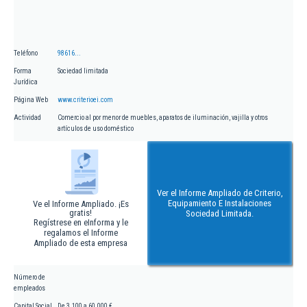
Teléfono
98616...
Forma
Sociedad limitada
Jurídica
Página Web
www.criterioei.com
Actividad
Comercio al por menor de muebles, aparatos de iluminación, vajilla y otros
artículos de uso doméstico
Ver el Informe Ampliado de Criterio,
Equipamiento E Instalaciones
Ve el Informe Ampliado. ¡Es
gratis!
Sociedad Limitada.
Regístrese en eInforma y le
regalamos el Informe
Ampliado de esta empresa
Número de
empleados
Capital Social
De 3.100 a 60.000 €