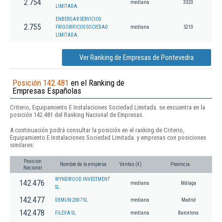
2.754
mediana
3320
LIMITADA.
ENBERGAR SERVICIOS
2.755
FRIGORIFICOS SOCIEDAD
mediana
5210
LIMITADA.
Ver Ranking de Empresas de Pontevedra
Posición 142.481
en el Ranking de
Empresas Españolas
Criterio, Equipamiento E Instalaciones Sociedad Limitada. se encuentra en la
posición 142.481 del Ranking Nacional de Empresas.
A continuación podrá consultar la posición en el ranking de Criterio,
Equipamiento E Instalaciones Sociedad Limitada. y empresas con posiciones
similares:
Posición
Nombre de la empresa
Ventas (€)
Provincia
Nacional
WYNDWOOD INVESTMENT
142.476
mediana
Málaga
SL.
142.477
DEMUN 2007 SL
mediana
Madrid
142.478
FILEVA SL
mediana
Barcelona