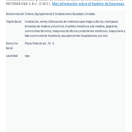
INFORMA D&B S.A.U. (S.M.E.).
Más información sobre el Ranking de Empresas.
Denominación
Criterio, Equipamiento E Instalaciones Sociedad Limitada.
Objeto Social
Instalación, venta y fabricación de mobiliario para hogar y oficina; mamparas
divisorias de madera y aluminio, muebles metálicos y de madera, papelería,
suministros técnicos, máquinas de oficina y estanterías metálicas, maquinaria y
todo suministro de hostelería, equipamientos hospitalarios, así com
Domicilio
Plaza Porta do sol , 10 - 5
Social
Localidad
vigo