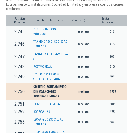
Equipamiento E Instalaciones Sociedad Limitada. y empresas con posiciones
similares:
Posición
Sector
Nombre de la empresa
Ventas (€)
Provincia
Actividad
GESTION INTEGRAL DE
2.745
mediana
0161
VIÑEDOS SL
TRADENOR 2004 SOCIEDAD
2.746
mediana
4683
LIMITADA.
PANADERIA PEDRAMOURA
2.747
mediana
1071
SL
2.748
POSTMOBEL,SL
mediana
3100
ECOTRUCKS EXPRESS
2.749
mediana
4941
SOCIEDAD LIMITADA.
CRITERIO, EQUIPAMIENTO
2.750
E INSTALACIONES
mediana
4755
SOCIEDAD LIMITADA.
2.751
CONSTRUCUATRO SA
mediana
6812
2.752
RODEGALIA SL
mediana
4782
ESCRAFY DOS SOCIEDAD
2.753
mediana
2891
LIMITADA.
TECMECSYSTEM SOCIEDAD