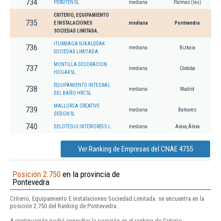
734
PERSITEN SL
mediana
Palmas (las)
CRITERIO, EQUIPAMIENTO
735
E INSTALACIONES
mediana
Pontevedra
SOCIEDAD LIMITADA.
ITURRIAGA SUKALDEAK
736
mediana
Bizkaia
SOCIEDAD LIMITADA.
MONTILLA DECORACION
737
mediana
Córdoba
HOGAR SL.
EQUIPAMIENTO INTEGRAL
738
mediana
Madrid
DEL BAÑO HRC SL.
MALLORCA CREATIVE
739
mediana
Baleares
DESIGN SL
740
DELOTEGUI INTERIORES S.L.
mediana
Arava,Álava
Ver Ranking de Empresas del CNAE 4755
Posición 2.750
en la provincia de
Pontevedra
Criterio, Equipamiento E Instalaciones Sociedad Limitada. se encuentra en la
posición 2.750 del Ranking de Pontevedra.
A continuación podrá consultar la posición en el ranking de Criterio,