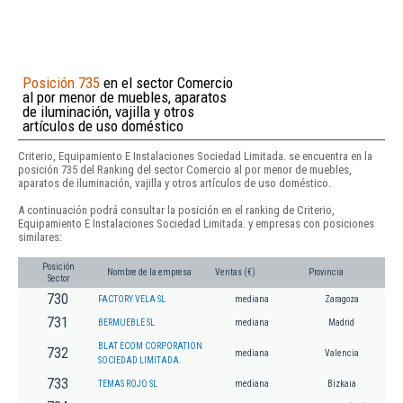
Posición 735
en el sector Comercio
al por menor de muebles, aparatos
de iluminación, vajilla y otros
artículos de uso doméstico
Criterio, Equipamiento E Instalaciones Sociedad Limitada. se encuentra en la
posición 735 del Ranking del sector Comercio al por menor de muebles,
aparatos de iluminación, vajilla y otros artículos de uso doméstico.
A continuación podrá consultar la posición en el ranking de Criterio,
Equipamiento E Instalaciones Sociedad Limitada. y empresas con posiciones
similares:
Posición
Nombre de la empresa
Ventas (€)
Provincia
Sector
730
FACTORY VELA SL
mediana
Zaragoza
731
BERMUEBLE SL
mediana
Madrid
BLAT ECOM CORPORATION
732
mediana
Valencia
SOCIEDAD LIMITADA.
733
TEMAS ROJO SL
mediana
Bizkaia