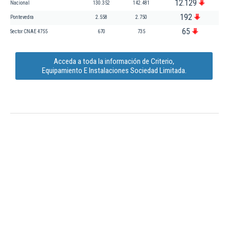
12.129
Nacional
130.352
142.481
192
Pontevedra
2.558
2.750
65
Sector CNAE 4755
670
735
Acceda a toda la información de Criterio,
Equipamiento E Instalaciones Sociedad Limitada.