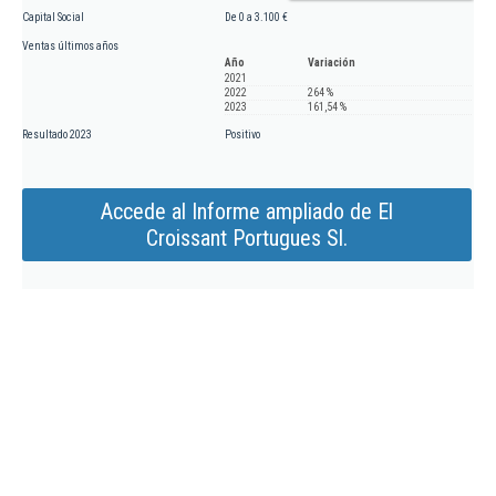
Capital Social
De 0 a 3.100 €
Ventas últimos años
Año
Variación
2021
2022
264 %
2023
161,54 %
Resultado 2023
Positivo
Accede al Informe ampliado de El
Croissant Portugues Sl.