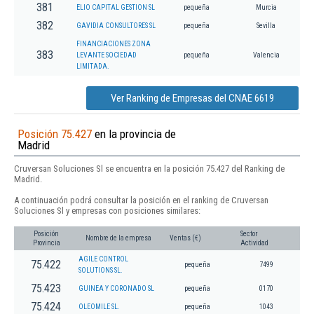
381
ELIO CAPITAL GESTION SL
pequeña
Murcia
382
GAVIDIA CONSULTORES SL
pequeña
Sevilla
FINANCIACIONES ZONA
383
LEVANTE SOCIEDAD
pequeña
Valencia
LIMITADA.
Ver Ranking de Empresas del CNAE 6619
Posición 75.427
en la provincia de
Madrid
Cruversan Soluciones Sl se encuentra en la posición 75.427 del Ranking de
Madrid.
A continuación podrá consultar la posición en el ranking de Cruversan
Soluciones Sl y empresas con posiciones similares:
Posición
Sector
Nombre de la empresa
Ventas (€)
Provincia
Actividad
AGILE CONTROL
75.422
pequeña
7499
SOLUTIONS SL.
75.423
GUINEA Y CORONADO SL
pequeña
0170
75.424
OLEOMILE SL.
pequeña
1043