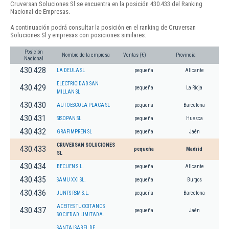
Cruversan Soluciones Sl se encuentra en la posición 430.433 del Ranking
Nacional de Empresas.
A continuación podrá consultar la posición en el ranking de Cruversan
Soluciones Sl y empresas con posiciones similares:
Posición
Nombre de la empresa
Ventas (€)
Provincia
Nacional
430.428
LA DEULA SL
pequeña
Alicante
ELECTRICIDAD SAN
430.429
pequeña
La Rioja
MILLAN SL
430.430
AUTOESCOLA PLACA SL
pequeña
Barcelona
430.431
SISOPAN SL
pequeña
Huesca
430.432
GRAFIMPREN SL
pequeña
Jaén
CRUVERSAN SOLUCIONES
430.433
pequeña
Madrid
SL
430.434
BECUEN S.L.
pequeña
Alicante
430.435
SAMU XXI SL.
pequeña
Burgos
430.436
JUNTS RSM S.L.
pequeña
Barcelona
ACEITES TUCCITANOS
430.437
pequeña
Jaén
SOCIEDAD LIMITADA.
SANTA ISABEL DE