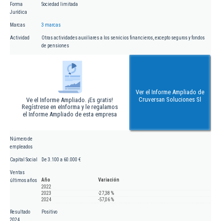
Forma
Sociedad limitada
Jurídica
Marcas
3 marcas
Actividad
Otras actividades auxiliares a los servicios financieros, excepto seguros y fondos
de pensiones
Ver el Informe Ampliado de
Cruversan Soluciones Sl
Ve el Informe Ampliado. ¡Es gratis!
Regístrese en eInforma y le regalamos
el Informe Ampliado de esta empresa
Número de
empleados
Capital Social
De 3.100 a 60.000 €
Ventas
Año
Variación
últimos años
2022
2023
-27,38 %
2024
-57,06 %
Resultado
Positivo
2024