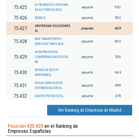
B Y M SERVICIO INTEGRAL
75.425
pequeña
9531
DE AUTOMOVILES SL
75.426
ISKRA SL
pequeña
5912
CRUVERSAN SOLUCIONES
75.427
pequeña
6619
SL
MAT TRANSPORTES Y
75.428
pequeña
0812
SERVICIOS TRAGUA SL.
AGRUPACION DE
75.429
COMPAÑIAS GRUPO SCA,
pequeña
7020
SA
WYNROCK EQUITY
75.430
pequeña
6614
PARTNERS SL.
DUGAL SERVICIOS DE
75.431
pequeña
4399
INTERMEDIACION SL.
75.432
DAVIDE PIETRUCCI SL.
pequeña
4778
Ver Ranking de Empresas de Madrid
Posición 430.433
en el Ranking de
Empresas Españolas