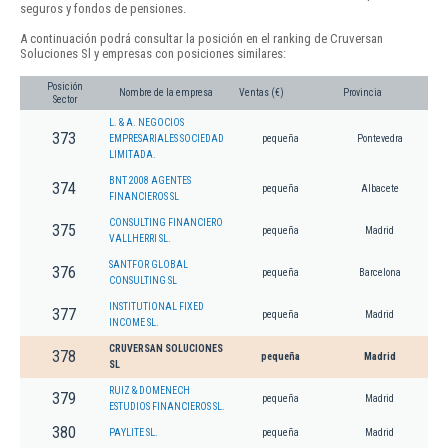
seguros y fondos de pensiones.
A continuación podrá consultar la posición en el ranking de Cruversan
Soluciones Sl y empresas con posiciones similares:
Posición
Nombre de la empresa
Ventas (€)
Provincia
Sector
L. & A. NEGOCIOS
373
EMPRESARIALES SOCIEDAD
pequeña
Pontevedra
LIMITADA.
BNT 2008 AGENTES
374
pequeña
Albacete
FINANCIEROS SL
CONSULTING FINANCIERO
375
pequeña
Madrid
VALLHERRI SL.
SANTFOR GLOBAL
376
pequeña
Barcelona
CONSULTING SL
INSTITUTIONAL FIXED
377
pequeña
Madrid
INCOME SL.
CRUVERSAN SOLUCIONES
378
pequeña
Madrid
SL
RUIZ & DOMENECH
379
pequeña
Madrid
ESTUDIOS FINANCIEROS SL.
380
PAYLITE SL.
pequeña
Madrid