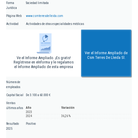
Forma
Sociedad limitada
Jurídica
Página Web
www.csmterresdelleida.com
Actividad
Actividades de otras especialidades médicas
Ver el Informe Ampliado de
Csm Terres De Lleida Sl.
Ve el Informe Ampliado. ¡Es gratis!
Regístrese en eInforma y le regalamos
el Informe Ampliado de esta empresa
Número de
empleados
Capital Social
De 3.100 a 60.000 €
Ventas
Año
Variación
últimos años
2023
2024
36,26 %
Resultado
Positivo
2025