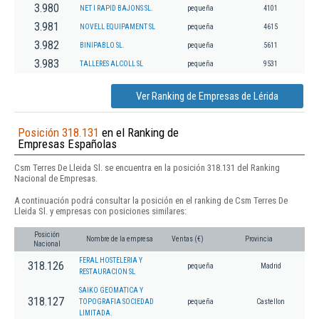
3.980
NET I RAPID BAJONS SL.
pequeña
4101
3.981
NOVELL EQUIPAMENT SL
pequeña
4615
3.982
BINIPABLO SL.
pequeña
5611
3.983
TALLERES ALCOLL SL
pequeña
9531
Ver Ranking de Empresas de Lérida
Posición 318.131
en el Ranking de
Empresas Españolas
Csm Terres De Lleida Sl. se encuentra en la posición 318.131 del Ranking
Nacional de Empresas.
A continuación podrá consultar la posición en el ranking de Csm Terres De
Lleida Sl. y empresas con posiciones similares:
Posición
Nombre de la empresa
Ventas (€)
Provincia
Nacional
FERAL HOSTELERIA Y
318.126
pequeña
Madrid
RESTAURACION SL
SAIKO GEOMATICA Y
318.127
TOPOGRAFIA SOCIEDAD
pequeña
Castellon
LIMITADA.