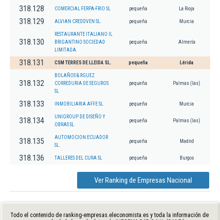
318.128
COMERCIAL FERPA-FRIO SL
pequeña
La Rioja
318.129
ALVIAN CREDDVEN SL.
pequeña
Murcia
RESTAURANTE ITALIANO IL
318.130
BRIGANTINO SOCIEDAD
pequeña
Almería
LIMITADA.
318.131
CSM TERRES DE LLEIDA SL.
pequeña
Lérida
BOLAÑOS & RGUEZ
318.132
CORREDURIA DE SEGUROS
pequeña
Palmas (las)
SL
318.133
INMOBILIARIA AFFE SL
pequeña
Murcia
UNIGROUP DE DISEÑO Y
318.134
pequeña
Palmas (las)
OBRAS SL
AUTOMOCION ECUADOR
318.135
pequeña
Madrid
SL.
318.136
TALLERES DEL CURA SL
pequeña
Burgos
Ver Ranking de Empresas Nacional
Todo el contenido de ranking-empresas.eleconomista.es y toda la información de