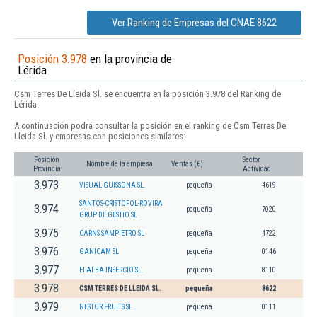
Ver Ranking de Empresas del CNAE 8622
Posición 3.978
en la provincia de
Lérida
Csm Terres De Lleida Sl. se encuentra en la posición 3.978 del Ranking de
Lérida.
A continuación podrá consultar la posición en el ranking de Csm Terres De
Lleida Sl. y empresas con posiciones similares:
Posición
Sector
Nombre de la empresa
Ventas (€)
Provincia
Actividad
3.973
VISUAL GUISSONA SL.
pequeña
4619
SANTOS-CRISTOFOL-ROVIRA
3.974
pequeña
7020
GRUP DE GESTIO SL
3.975
CARNS SAMPIETRO SL
pequeña
4722
3.976
GANICAM SL
pequeña
0146
3.977
EI ALBA INSERCIO SL.
pequeña
8110
3.978
CSM TERRES DE LLEIDA SL.
pequeña
8622
3.979
NESTOR FRUITS SL.
pequeña
0111