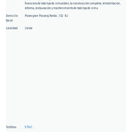
financiero de todo tipo de inmuebles; la construcción completa, rehabilitación,
reforma, restauración y mantenimiento de todo tipo de inmu
Domicilio
Paseo gran Passeig Ronda , 152 - BJ
Social
Localidad
Lleida
Teléfono
97367...