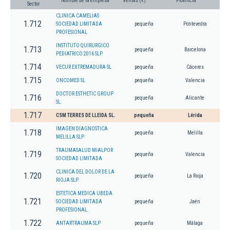
Nombre de la empresa
Ventas (€)
Provincia
Sector
CLINICA CAMELIAS
1.712
SOCIEDAD LIMITADA
pequeña
Pontevedra
PROFESIONAL
INSTITUTO QUIRURGICO
1.713
pequeña
Barcelona
PEDIATRICO 2016 SLP.
1.714
VECUR EXTREMADURA SL
pequeña
Cáceres
1.715
ONCOMED SL
pequeña
Valencia
DOCTOR ESTHETIC GROUP
1.716
pequeña
Alicante
SL.
1.717
CSM TERRES DE LLEIDA SL.
pequeña
Lérida
IMAGEN DIAGNOSTICA
1.718
pequeña
Melilla
MELILLA SLP
TRAUMASALUD MIALPOR
1.719
pequeña
Valencia
SOCIEDAD LIMITADA
CLINICA DEL DOLOR DE LA
1.720
pequeña
La Rioja
RIOJA SLP.
ESTETICA MEDICA UBEDA
1.721
SOCIEDAD LIMITADA
pequeña
Jaén
PROFESIONAL.
1.722
ANTARTRAUMA SLP
pequeña
Málaga