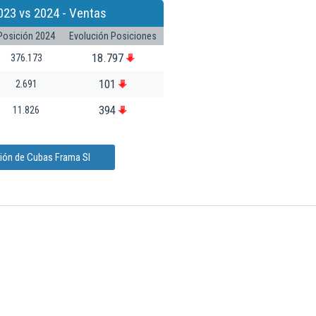
023 vs 2024 - Ventas
Posición 2024
Evolución Posiciones
18.797
376.173
101
2.691
394
11.826
ción de Cubas Frama Sl