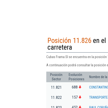
Posición 11.826
en el
carretera
Cubas Frama Sl se encuentra en la posición 
A continuación podrá consultar la posición 
Posición
Evolución
Nombre de la
Sector
Posiciones
688
11.821
CONSTANTINO
157
11.822
TRANSPORTES
452
11.823
RAUL CORUÑ