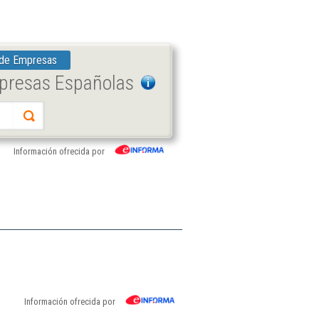
 de Empresas
mpresas Españolas
Información ofrecida por
Información ofrecida por