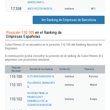
BARCELONA S.L.
17.358
ARCO VECTOR INVEX SL.
mediana
6811
Ver Ranking de Empresas de Barcelona
Posición 110.105
en el Ranking de
Empresas Españolas
Cube Fitness Sl se encuentra en la posición 110.105 del Ranking Nacional de
Empresas.
A continuación podrá consultar la posición en el ranking de Cube Fitness Sl y
empresas con posiciones similares:
Posición
Nombre de la empresa
Ventas (€)
Provincia
Nacional
110.100
ELITE MERCHANDISING SL
mediana
Asturias
POLLERIAS EL MARAGATO
110.101
mediana
Madrid
SL.
SOCIEDAD PARA LA
PROMOCION Y
110.102
mediana
Burgos
DESARROLLO DE LA
CIUDAD DE BURGOS SA.