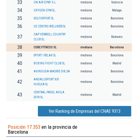
33
ON AIR GYM1 S.L.
mediana
Valencia
34
OXYGEN GYM SL.
mediana
Málaga
35
DELFOSPORT SL
mediana
Barcelona
36
O2 CENTRO WELLNESS SL
mediana
Barcelona
CAP VERMELL COUNTRY
37
mediana
Baleares
CLUB SL.
38
CUBE FITNESS SL
mediana
Barcelona
39
SPORT I RELAX SL
mediana
Barcelona
40
BOXING FIGHT CLUB SL.
mediana
Madrid
41
AVINGUDA MADRID DIR, SA
mediana
Barcelona
ANDALUSPORT XXI
42
mediana
Barcelona
HUELVA SL
CENTRAL PADEL AVILA
43
mediana
Madrid
2018 SL.
Ver Ranking de Empresas del CNAE 9313
Posición 17.353
en la provincia de
Barcelona