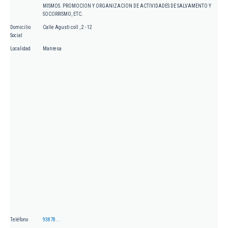
MISMOS. PROMOCION Y ORGANIZACION DE ACTIVIDADES DE SALVAMENTO Y
SOCORRISMO, ETC.
Domicilio
Calle Agusti coll , 2 - 12
Social
Localidad
Manresa
Teléfono
93878...