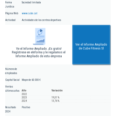
Forma
Sociedad limitada
Jurídica
Página Web
www.cube.cat
Actividad
Actividades de los centros deportivos
Ver el Informe Ampliado
de Cube Fitness Sl
Ve el Informe Ampliado. ¡Es gratis!
Regístrese en eInforma y le regalamos el
Informe Ampliado de esta empresa
Número de
empleados
Capital Social
Mayor de 60.000 €
Ventas
Año
Variación
últimos años
2022
2023
19,01 %
2024
13,76 %
Resultado
Positivo
2024