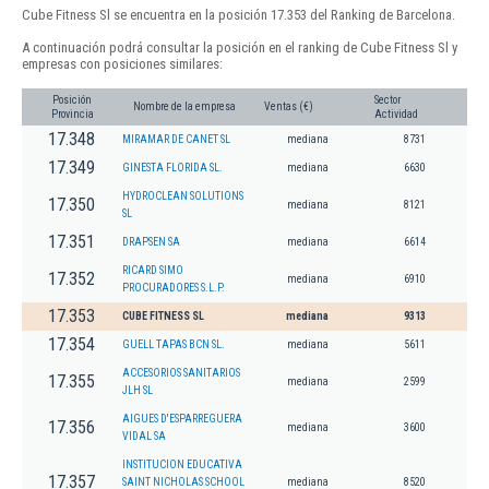
Cube Fitness Sl se encuentra en la posición 17.353 del Ranking de Barcelona.
A continuación podrá consultar la posición en el ranking de Cube Fitness Sl y
empresas con posiciones similares:
Posición
Sector
Nombre de la empresa
Ventas (€)
Provincia
Actividad
17.348
MIRAMAR DE CANET SL
mediana
8731
17.349
GINESTA FLORIDA SL.
mediana
6630
HYDROCLEAN SOLUTIONS
17.350
mediana
8121
SL
17.351
DRAPSEN SA
mediana
6614
RICARD SIMO
17.352
mediana
6910
PROCURADORES S.L.P.
17.353
CUBE FITNESS SL
mediana
9313
17.354
GUELL TAPAS BCN SL.
mediana
5611
ACCESORIOS SANITARIOS
17.355
mediana
2599
JLH SL
AIGUES D'ESPARREGUERA
17.356
mediana
3600
VIDAL SA
INSTITUCION EDUCATIVA
17.357
SAINT NICHOLAS SCHOOL
mediana
8520