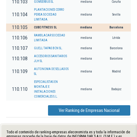
110.103
GOMSERBUS SL
mediana
Coruña
PLANTACIONES CERRO
110.104
PEREA SOCIEDAD
mediana
Sevilla
LIMITADA.
110.105
CUBE FITNESS SL
mediana
Barcelona
RAMBLACAR SOCIEDAD
110.106
mediana
Lérida
LIMITADA
110.107
GUELL TAPAS BCN SL.
mediana
Barcelona
ACCESORIOS SANITARIOS
110.108
mediana
Barcelona
JLH SL
AUTONOMA DE SELLADOS
110.109
mediana
Madrid
SL
ESPECIALISTAS EN
MONTAJE E
110.110
mediana
Badajoz
INSTALACIONES
COMERCIALES S.L.
Ver Ranking de Empresas Nacional
Todo el contenido de ranking-empresas.eleconomista.es y toda la información de
empresas procede de la base de datos de INFORMA D&B S.A.U. (S.M.E.) y es