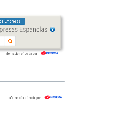
 de Empresas
mpresas Españolas
Información ofrecida por
Información ofrecida por