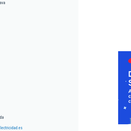
rava
ada
ectricidad.es