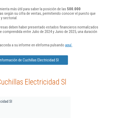
ienta más útil para saber la posición de las
500.000
s según su cifra de ventas, permitiendo conocer el puesto que
y sectorial.
presas deben haber presentado estados financieros normalizados
re comprendida entre Julio de 2024 y Junio de 2025, una duración
 acceda a su informe en eInforma pulsando
aquí
.
nformación de Cuchillas Electricidad Sl
chillas Electricidad Sl
icidad Sl