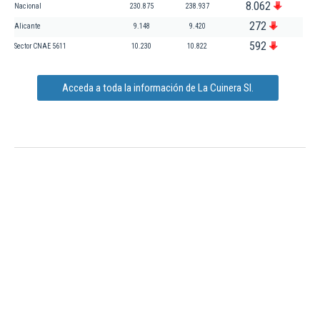
8.062
Nacional
230.875
238.937
272
Alicante
9.148
9.420
592
Sector CNAE 5611
10.230
10.822
Acceda a toda la información de La Cuinera Sl.