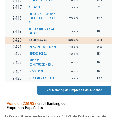
9.416
CURTIDOS DEL SURESTE SL
mediana
4624
9.417
SHJ AG SL
mediana
5611
INDUSTRIAL TECNICA Y
9.418
HOSTELERA DEL LEVANTE
mediana
9522
SL
QUESERCONS MARINA
9.419
mediana
4101
ALTA SL
9.420
LA CUINERA SL.
mediana
5611
9.421
ADECUAFORMACION SL
mediana
8553
9.422
INMOSOBOL SL.
mediana
6831
ANCOPE
9.423
mediana
4101
CONSTRUCCIONES SL
9.424
MENSU 17 SL.
mediana
4101
9.425
JORFRAN MARIOLA SL
mediana
4332
Ver Ranking de Empresas de Alicante
Posición 238.937
en el Ranking de
Empresas Españolas
La Cuinera Sl. se encuentra en la posición 238.937 del Ranking Nacional de