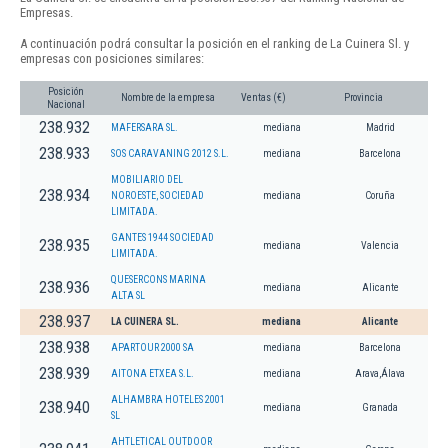
Empresas.
A continuación podrá consultar la posición en el ranking de La Cuinera Sl. y
empresas con posiciones similares:
Posición
Nombre de la empresa
Ventas (€)
Provincia
Nacional
238.932
MAFERSARA SL.
mediana
Madrid
238.933
SOS CARAVANING 2012 S.L.
mediana
Barcelona
MOBILIARIO DEL
238.934
NOROESTE, SOCIEDAD
mediana
Coruña
LIMITADA.
GANTES 1944 SOCIEDAD
238.935
mediana
Valencia
LIMITADA.
QUESERCONS MARINA
238.936
mediana
Alicante
ALTA SL
238.937
LA CUINERA SL.
mediana
Alicante
238.938
APARTOUR 2000 SA
mediana
Barcelona
238.939
AITONA ETXEA S.L.
mediana
Arava,Álava
ALHAMBRA HOTELES 2001
238.940
mediana
Granada
SL
AHTLETICAL OUTDOOR