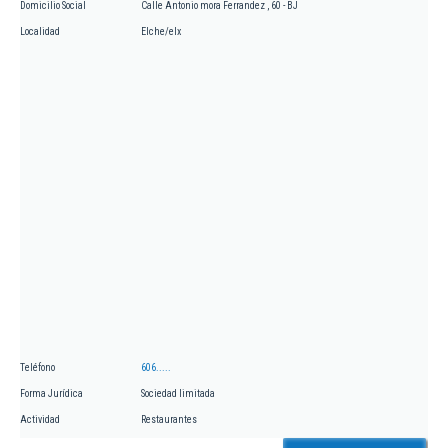
Domicilio Social
Calle Antonio mora Ferrandez , 60 - BJ
Localidad
Elche/elx
Teléfono
606.....
Forma Jurídica
Sociedad limitada
Actividad
Restaurantes