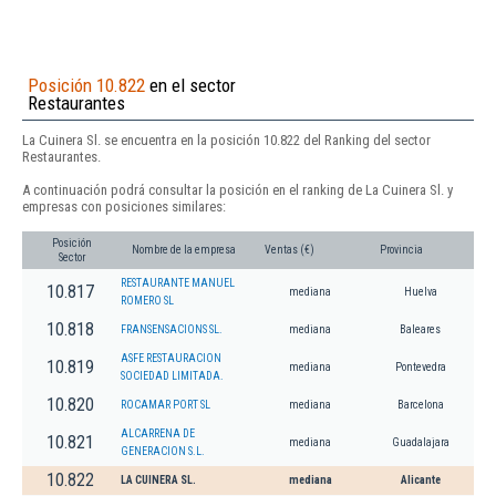
Posición 10.822
en el sector
Restaurantes
La Cuinera Sl. se encuentra en la posición 10.822 del Ranking del sector
Restaurantes.
A continuación podrá consultar la posición en el ranking de La Cuinera Sl. y
empresas con posiciones similares:
Posición
Nombre de la empresa
Ventas (€)
Provincia
Sector
RESTAURANTE MANUEL
10.817
mediana
Huelva
ROMERO SL
10.818
FRANSENSACIONS SL.
mediana
Baleares
ASFE RESTAURACION
10.819
mediana
Pontevedra
SOCIEDAD LIMITADA.
10.820
ROCAMAR PORT SL
mediana
Barcelona
ALCARRENA DE
10.821
mediana
Guadalajara
GENERACION S.L.
10.822
LA CUINERA SL.
mediana
Alicante