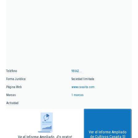
Teléfono
98662...
Forma Jurídica
Sociedad limitada
Página Web
www.casaita.com
Marcas
1 marcas
Actividad
Ver el Informe Ampliado
de Cultivos Casaita Sl
Ve el Informe Ampliado. ¡Es gratis!