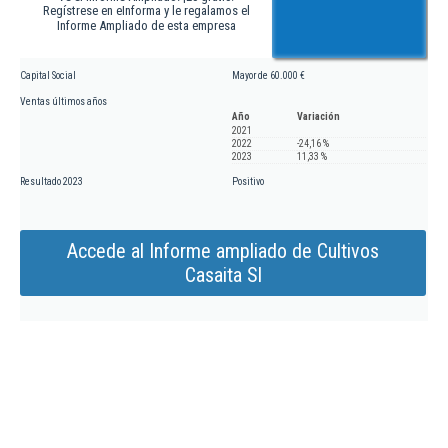
Regístrese en eInforma y le regalamos el
Informe Ampliado de esta empresa
Capital Social
Mayor de 60.000 €
Ventas últimos años
Año
Variación
2021
2022
-24,16 %
2023
11,33 %
Resultado 2023
Positivo
Accede al Informe ampliado de Cultivos
Casaita Sl