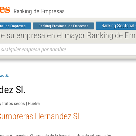
Ranking de Empresas
Ranking Sectorial
nal de Empresas
Ranking Provincial de Empresas
 de su empresa en el mayor Ranking de E
ez Sl.
ez Sl.
 y frutos secos | Huelva
Cumbreras Hernandez Sl.
eras Hernandez Sl. procede de la base de datos de información