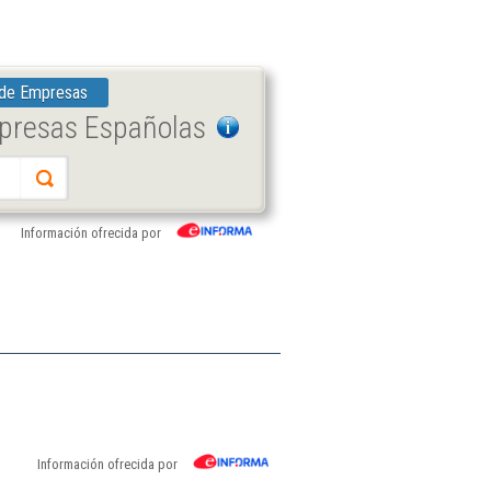
 de Empresas
mpresas Españolas
Información ofrecida por
Información ofrecida por