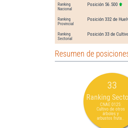
Posición 56.500
Ranking
Nacional
Posición 332 de Huel
Ranking
Provincial
Posición 33 de Cultiv
Ranking
Sectorial
Resumen de posiciones
33
Ranking Secto
CNAE 0125:
Cultivo de otros
árboles y
arbustos fruta...