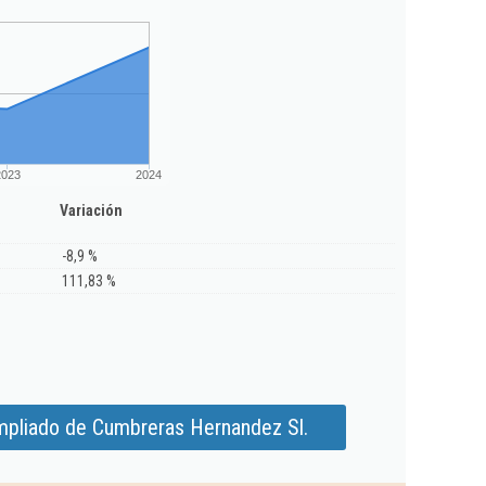
2023
2024
Variación
-8,9 %
111,83 %
mpliado de Cumbreras Hernandez Sl.