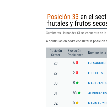
Posición 33
en el sect
frutales y frutos seco
Cumbreras Hernandez Sl. se encuentra en la p
A continuación podrá consultar la posición 
Posición
Evolución
Nombre de la
Sector
Posiciones
6
28
FRESANGUIRI
2
29
FULL LIFE S.L.
5
30
MARIFRANCIS
183
31
ALMONDPLUS
0
32
MAVIMAR 200