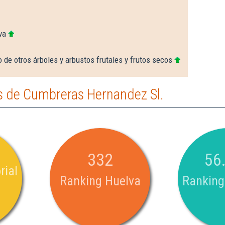
va
o de otros árboles y arbustos frutales y frutos secos
 de Cumbreras Hernandez Sl.
332
56
rial
Ranking Huelva
Ranking