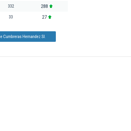
288
332
27
33
de Cumbreras Hernandez Sl.