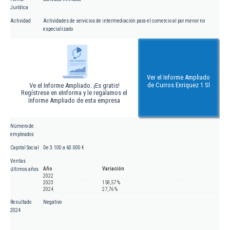
Jurídica
Actividad
Actividades de servicios de intermediación para el comercio al por menor no
especializado
Ver el Informe Ampliado
de Curros Enriquez 1 Sl
Ve el Informe Ampliado. ¡Es gratis!
Regístrese en eInforma y le regalamos el
Informe Ampliado de esta empresa
Número de
empleados
Capital Social
De 3.100 a 60.000 €
Ventas
Año
Variación
últimos años
2022
2023
158,57 %
2024
27,76 %
Resultado
Negativo
2024