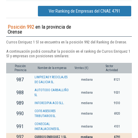
Ver Ranking de Empresas del CNAE 4791
Posición 992
en la provincia de
Orense
Curros Enriquez 1 Sl se encuentra en la posición 992 del Ranking de Orense.
A continuación podrá consultar la posición en el ranking de Curros Enriquez 1
Sl y empresas con posiciones similares:
Posición
Sector
Nombre de la empresa
Ventas (€)
Provincia
Actividad
LIMPIEZAS Y RECICLAJES
987
mediana
8121
DE GALICIA SL.
AUTOTODO CARBALLIÑO
988
mediana
9531
SL
989
INFORCOPIA ACO SLL.
mediana
9510
COFIS ASESORES
990
mediana
6920
TRIBUTARIOS SL.
CONECGAL
991
mediana
4101
INSTALACIONES SL.
992
CURROS ENRIQUEZ 1 SL
mediana
4791