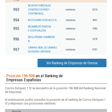
MONTES FORESTALES-
993
CONSTRUCCIONES Y
mediana
0210
CONTRATAS SL.
994
AUTOCARES GONZALEZ SL
mediana
4931
RECAMBIOS VENECIA
995
mediana
4782
S.COOP.GALEGA
ESCULPEDRA Y BARREIRO
996
mediana
2370
SL
CAMINO REAL DE CAMBEO
997
mediana
8731
SOCIEDAD LIMITADA.
Ver Ranking de Empresas de Orense
Posición 196.908
en el Ranking de
Empresas Españolas
Curros Enriquez 1 Sl se encuentra en la posición 196.908 del Ranking Nacional
de Empresas.
A continuación podrá consultar la posición en el ranking de Curros Enriquez 1
Sl y empresas con posiciones similares:
Posición