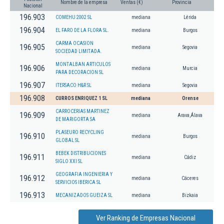
Nombre de la empresa
Ventas (€)
Provincia
Nacional
196.903
COMEHU 2002 SL
mediana
Lérida
196.904
EL FARO DE LA FLORA SL.
mediana
Burgos
CARMA OCASION
196.905
mediana
Segovia
SOCIEDAD LIMITADA.
MONTALBAN ARTICULOS
196.906
mediana
Murcia
PARA DECORACION SL
196.907
ITERSACO H&R SL
mediana
Segovia
196.908
CURROS ENRIQUEZ 1 SL
mediana
Orense
CARROCERIAS MARTINEZ
196.909
mediana
Arava,Álava
DE MARIGORTA SA
PLASEURO RECYCLING
196.910
mediana
Burgos
GLOBAL SL
BEBEK DISTRIBUCIONES
196.911
mediana
Cádiz
SIGLO XXI SL
GEOGRAFIA INGENIERIA Y
196.912
mediana
Cáceres
SERVICIOS IBERICA SL
196.913
MECANIZADOS GUEIZA SL
mediana
Bizkaia
Ver Ranking de Empresas Nacional