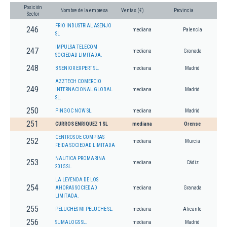
Posición
Nombre de la empresa
Ventas (€)
Provincia
Sector
FRIO INDUSTRIAL ASENJO
246
mediana
Palencia
SL
IMPULSA TELECOM
247
mediana
Granada
SOCIEDAD LIMITADA.
248
B SENIOR EXPERT SL.
mediana
Madrid
AZZTECH COMERCIO
249
INTERNACIONAL GLOBAL
mediana
Madrid
SL.
250
PINGOC NOW SL.
mediana
Madrid
251
CURROS ENRIQUEZ 1 SL
mediana
Orense
CENTROS DE COMPRAS
252
mediana
Murcia
FEIDA SOCIEDAD LIMITADA
NAUTICA PROMARINA
253
mediana
Cádiz
2015 SL.
LA LEYENDA DE LOS
254
AHORAS SOCIEDAD
mediana
Granada
LIMITADA.
255
PELUCHES MI PELUCHE SL.
mediana
Alicante
256
SUMALOGS SL.
mediana
Madrid