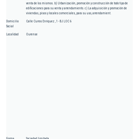
venta de los mismos. b) Urbanización, promoción y construcción de todo tipo de
edificaciones para su venta y arrendamiento. c) La adquisición y promoción de
viviendas, pisos y locales comerciales, para su uso, arrendamient.
Domicilio
Calle Curros Enriquez , 1 - BJ LOC 6
Social
Localidad
Ourense
Forma
Sociedad limitada