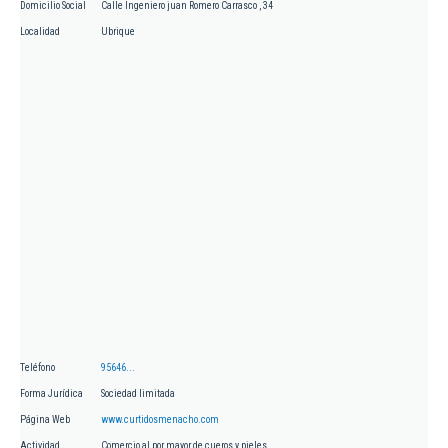
Domicilio Social
Calle Ingeniero juan Romero Carrasco , 34
Localidad
Ubrique
Teléfono
95646...
Forma Jurídica
Sociedad limitada
Página Web
www.curtidosmenacho.com
Actividad
Comercio al por mayor de cueros y pieles