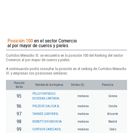
Posición 100
en el sector Comercio
al por mayor de cueros y pieles
Curtidos Menacho Sl. se encuentra en la posición 100 del Ranking del sector
Comercio al por mayor de cueros y pieles.
A continuación podrá consultar la posición en el ranking de Curtidos Menacho
Sl. y empresas con posiciones similares:
Posición
Nombre de la empresa
Ventas (€)
Provincia
Sector
PELLS FONT-SEGUI
95
mediana
Gerona
SOCIEDAD LIMITADA.
96
PIELES DE GALICIA SL
mediana
Coruña
97
TANNED LEATHER SL
mediana
Alicante
98
ROSSETTI DIFUSSION SA
mediana
Madrid
99
CURTIDOS CABEZAS SL
mediana
Cádiz