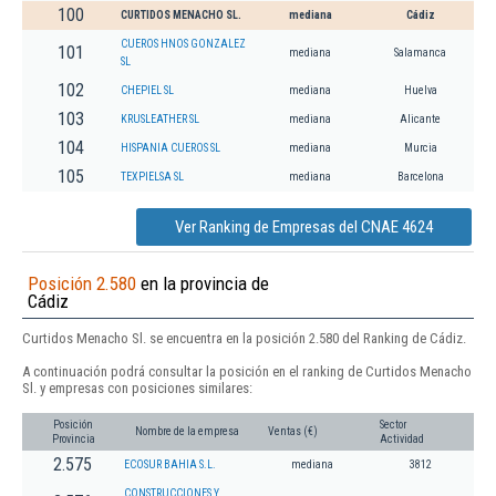
100
CURTIDOS MENACHO SL.
mediana
Cádiz
CUEROS HNOS GONZALEZ
101
mediana
Salamanca
SL
102
CHEPIEL SL
mediana
Huelva
103
KRUSLEATHER SL
mediana
Alicante
104
HISPANIA CUEROS SL
mediana
Murcia
105
TEXPIELSA SL
mediana
Barcelona
Ver Ranking de Empresas del CNAE 4624
Posición 2.580
en la provincia de
Cádiz
Curtidos Menacho Sl. se encuentra en la posición 2.580 del Ranking de Cádiz.
A continuación podrá consultar la posición en el ranking de Curtidos Menacho
Sl. y empresas con posiciones similares:
Posición
Sector
Nombre de la empresa
Ventas (€)
Provincia
Actividad
2.575
ECOSUR BAHIA S.L.
mediana
3812
CONSTRUCCIONES Y