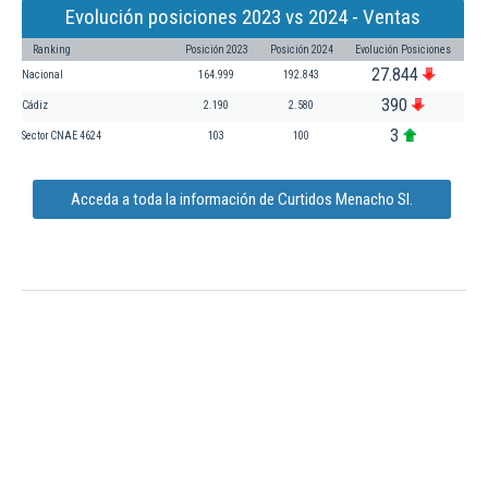
Evolución posiciones 2023 vs 2024 - Ventas
Ranking
Posición 2023
Posición 2024
Evolución Posiciones
27.844
Nacional
164.999
192.843
390
Cádiz
2.190
2.580
3
Sector CNAE 4624
103
100
Acceda a toda la información de Curtidos Menacho Sl.