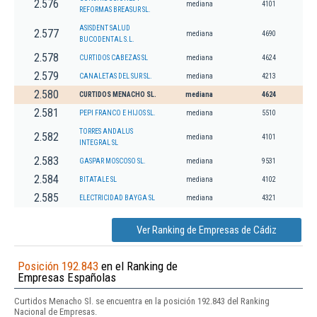
2.576
mediana
4101
REFORMAS BREASUR SL.
ASISDENT SALUD
2.577
mediana
4690
BUCODENTAL S.L.
2.578
CURTIDOS CABEZAS SL
mediana
4624
2.579
CANALETAS DEL SUR SL.
mediana
4213
2.580
CURTIDOS MENACHO SL.
mediana
4624
2.581
PEPI FRANCO E HIJOS SL.
mediana
5510
TORRES ANDALUS
2.582
mediana
4101
INTEGRAL SL
2.583
GASPAR MOSCOSO SL.
mediana
9531
2.584
BITATALE SL
mediana
4102
2.585
ELECTRICIDAD BAYGA SL
mediana
4321
Ver Ranking de Empresas de Cádiz
Posición 192.843
en el Ranking de
Empresas Españolas
Curtidos Menacho Sl. se encuentra en la posición 192.843 del Ranking
Nacional de Empresas.