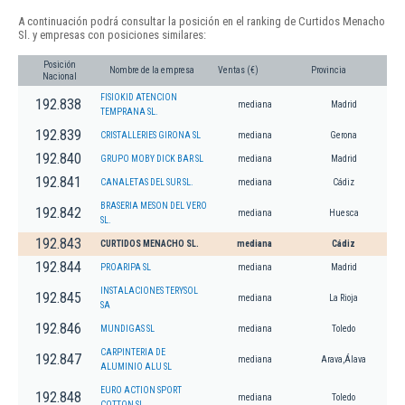
A continuación podrá consultar la posición en el ranking de Curtidos Menacho
Sl. y empresas con posiciones similares:
Posición
Nombre de la empresa
Ventas (€)
Provincia
Nacional
FISIOKID ATENCION
192.838
mediana
Madrid
TEMPRANA SL.
192.839
CRISTALLERIES GIRONA SL
mediana
Gerona
192.840
GRUPO MOBY DICK BAR SL
mediana
Madrid
192.841
CANALETAS DEL SUR SL.
mediana
Cádiz
BRASERIA MESON DEL VERO
192.842
mediana
Huesca
SL.
192.843
CURTIDOS MENACHO SL.
mediana
Cádiz
192.844
PROARIPA SL
mediana
Madrid
INSTALACIONES TERYSOL
192.845
mediana
La Rioja
SA
192.846
MUNDIGAS SL
mediana
Toledo
CARPINTERIA DE
192.847
mediana
Arava,Álava
ALUMINIO ALU SL
EURO ACTION SPORT
192.848
mediana
Toledo
COTTON SL