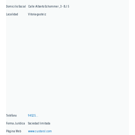
Domicilio Social
Calle Alberto Schommer , 3 - BJ 5
Localidad
Vitoria-gasteiz
Teléfono
94525...
Forma Jurídica
Sociedad limitada
Página Web
www.custarsl.com