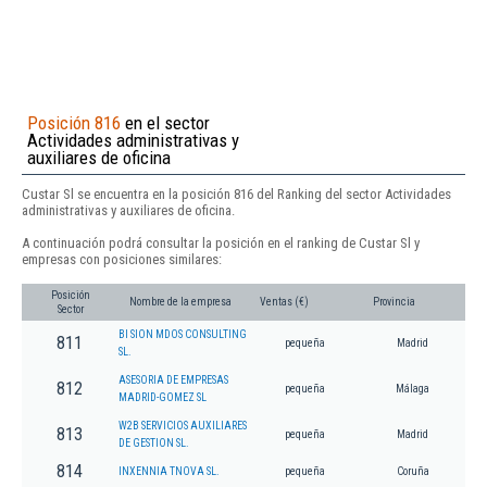
Posición 816
en el sector
Actividades administrativas y
auxiliares de oficina
Custar Sl se encuentra en la posición 816 del Ranking del sector Actividades
administrativas y auxiliares de oficina.
A continuación podrá consultar la posición en el ranking de Custar Sl y
empresas con posiciones similares:
Posición
Nombre de la empresa
Ventas (€)
Provincia
Sector
BI SION MDOS CONSULTING
811
pequeña
Madrid
SL.
ASESORIA DE EMPRESAS
812
pequeña
Málaga
MADRID-GOMEZ SL
W2B SERVICIOS AUXILIARES
813
pequeña
Madrid
DE GESTION SL.
814
INXENNIA TNOVA SL.
pequeña
Coruña