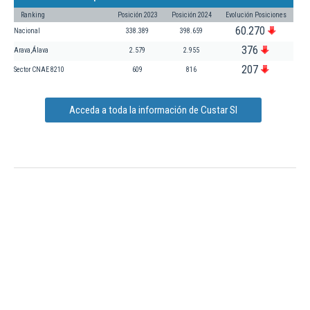
Ranking
Posición 2023
Posición 2024
Evolución Posiciones
60.270
Nacional
338.389
398.659
376
Arava,Álava
2.579
2.955
207
Sector CNAE 8210
609
816
Acceda a toda la información de Custar Sl