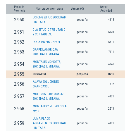
Posición
Sector
Nombre de la empresa
Ventas (€)
Provincia
Actividad
LOFENG SSHUO SOCIEDAD
2.950
pequeña
4615
LIMITADA.
DLA ESTUDIO TRIBUTARIO
2.951
pequeña
6920
Y CONTABLE SL
2.952
IKAIA INVERSIONES SL
pequeña
6811
GRAPESLANDRIOJA
2.953
pequeña
7911
SOCIEDAD LIMITADA.
MONTAJES MONORTE,
2.954
pequeña
4341
SOCIEDAD LIMITADA.
2.955
CUSTAR SL
pequeña
8210
ALAVA SOLUCIONES
2.956
pequeña
1812
GRAFICAS SL
MULTISERVICIOS OCARIZ,
2.957
pequeña
4101
SOCIEDAD LIMITADA.
MONTAJES Y METROLOGIA
2.958
pequeña
2513
MV, S.L.
LUMA PLACK
2.959
AISLAMIENTOS, SOCIEDAD
pequeña
4101
LIMITADA.