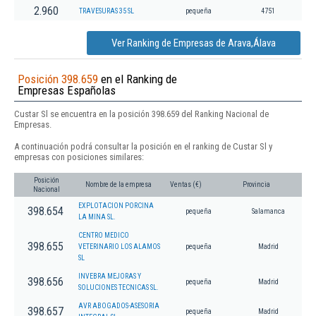
2.960
TRAVESURAS 35 SL
pequeña
4751
Ver Ranking de Empresas de Arava,Álava
Posición 398.659
en el Ranking de
Empresas Españolas
Custar Sl se encuentra en la posición 398.659 del Ranking Nacional de
Empresas.
A continuación podrá consultar la posición en el ranking de Custar Sl y
empresas con posiciones similares:
Posición
Nombre de la empresa
Ventas (€)
Provincia
Nacional
EXPLOTACION PORCINA
398.654
pequeña
Salamanca
LA MINA SL.
CENTRO MEDICO
398.655
VETERINARIO LOS ALAMOS
pequeña
Madrid
SL
INVEBRA MEJORAS Y
398.656
pequeña
Madrid
SOLUCIONES TECNICAS SL.
AVR ABOGADOS-ASESORIA
398.657
pequeña
Madrid