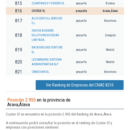
815
CUARTANGO Y VENERO SL
pequeña
Bizkaia
816
CUSTAR SL
pequeña
Arava,Álava
ALCOCER FULL SERVICES
817
pequeña
Barcelona
S.L.
INDION BUSINESS
818
SOLUTIONS SOCIEDAD
pequeña
Zaragoza
LIMITADA.
BACKGROUND VENTURE
819
pequeña
Madrid
SL.
LEGISMADRID GESTORIA
820
pequeña
Madrid
ADMINISTRATIVA SLP
821
CRASOVAN SL.
pequeña
Barcelona
Ver Ranking de Empresas del CNAE 8210
Posición 2.955
en la provincia de
Arava,Álava
Custar Sl se encuentra en la posición 2.955 del Ranking de Arava,Álava.
A continuación podrá consultar la posición en el ranking de Custar Sl y
empresas con posiciones similares: