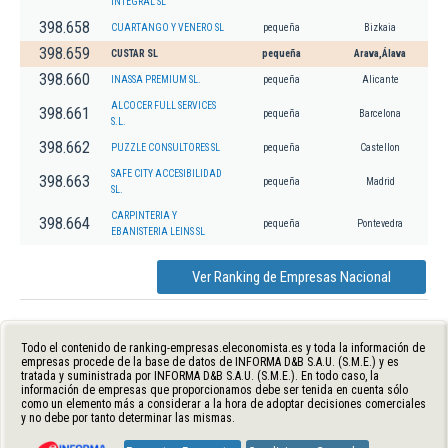
INTEGRAL SL
398.658
CUARTANGO Y VENERO SL
pequeña
Bizkaia
398.659
CUSTAR SL
pequeña
Arava,Álava
398.660
INASSA PREMIUM SL.
pequeña
Alicante
ALCOCER FULL SERVICES
398.661
pequeña
Barcelona
S.L.
398.662
PUZZLE CONSULTORES SL
pequeña
Castellon
SAFE CITY ACCESIBILIDAD
398.663
pequeña
Madrid
SL.
CARPINTERIA Y
398.664
pequeña
Pontevedra
EBANISTERIA LEINS SL
Ver Ranking de Empresas Nacional
Todo el contenido de ranking-empresas.eleconomista.es y toda la información de
empresas procede de la base de datos de INFORMA D&B S.A.U. (S.M.E.) y es
tratada y suministrada por INFORMA D&B S.A.U. (S.M.E.). En todo caso, la
información de empresas que proporcionamos debe ser tenida en cuenta sólo
como un elemento más a considerar a la hora de adoptar decisiones comerciales
y no debe por tanto determinar las mismas.