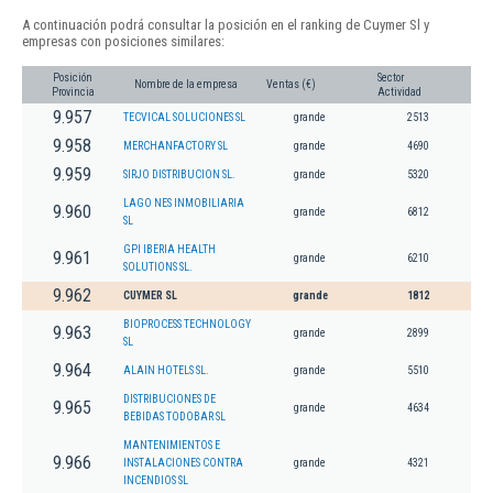
A continuación podrá consultar la posición en el ranking de Cuymer Sl y
empresas con posiciones similares:
Posición
Sector
Nombre de la empresa
Ventas (€)
Provincia
Actividad
9.957
TECVICAL SOLUCIONES SL
grande
2513
9.958
MERCHANFACTORY SL
grande
4690
9.959
SIRJO DISTRIBUCION SL.
grande
5320
LAGO NES INMOBILIARIA
9.960
grande
6812
SL
GPI IBERIA HEALTH
9.961
grande
6210
SOLUTIONS SL.
9.962
CUYMER SL
grande
1812
BIOPROCESS TECHNOLOGY
9.963
grande
2899
SL
9.964
ALAIN HOTELS SL.
grande
5510
DISTRIBUCIONES DE
9.965
grande
4634
BEBIDAS TODOBAR SL
MANTENIMIENTOS E
9.966
INSTALACIONES CONTRA
grande
4321
INCENDIOS SL