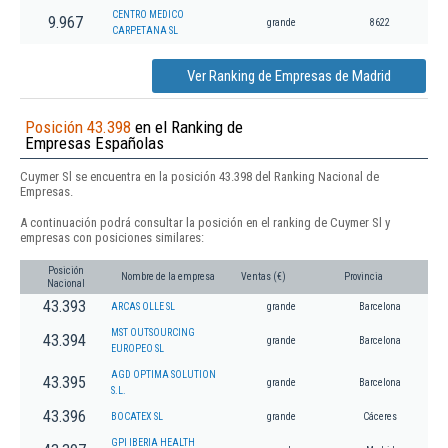
CENTRO MEDICO
9.967
grande
8622
CARPETANA SL
Ver Ranking de Empresas de Madrid
Posición 43.398
en el Ranking de
Empresas Españolas
Cuymer Sl se encuentra en la posición 43.398 del Ranking Nacional de
Empresas.
A continuación podrá consultar la posición en el ranking de Cuymer Sl y
empresas con posiciones similares:
Posición
Nombre de la empresa
Ventas (€)
Provincia
Nacional
43.393
ARCAS OLLE SL
grande
Barcelona
MST OUTSOURCING
43.394
grande
Barcelona
EUROPEO SL
AGD OPTIMA SOLUTION
43.395
grande
Barcelona
S.L.
43.396
BOCATEX SL
grande
Cáceres
GPI IBERIA HEALTH