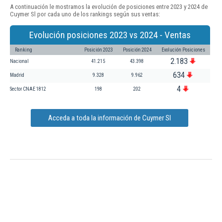
A continuación le mostramos la evolución de posiciones entre 2023 y 2024 de
Cuymer Sl por cada uno de los rankings según sus ventas:
Evolución posiciones 2023 vs 2024 - Ventas
Ranking
Posición 2023
Posición 2024
Evolución Posiciones
2.183
Nacional
41.215
43.398
634
Madrid
9.328
9.962
4
Sector CNAE 1812
198
202
Acceda a toda la información de Cuymer Sl