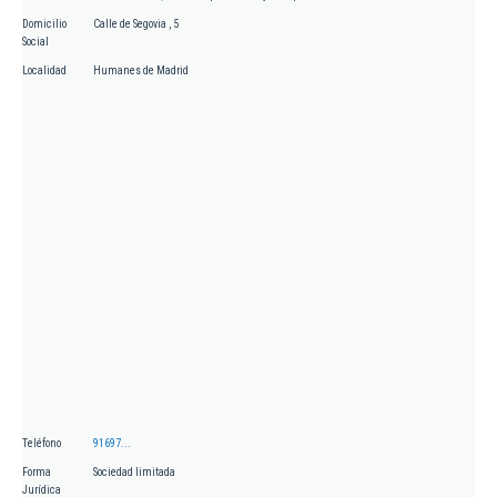
Domicilio
Calle de Segovia , 5
Social
Localidad
Humanes de Madrid
Teléfono
91697...
Forma
Sociedad limitada
Jurídica