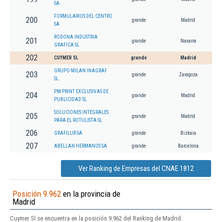
SA.
FORMULARIOS DEL CENTRO
200
grande
Madrid
SA
RODONA INDUSTRIA
201
grande
Navarra
GRAFICA SL
202
CUYMER SL
grande
Madrid
GRUPO MILAN INAGRAF
203
grande
Zaragoza
SL.
PM PRINT EXCLUSIVAS DE
204
grande
Madrid
PUBLICIDAD SL
SOLUCIONES INTEGRALES
205
grande
Madrid
PARA EL ROTULISTA SL
206
GRAFILUR SA
grande
Bizkaia
207
ABELLAN HERMANOS SA
grande
Barcelona
Ver Ranking de Empresas del CNAE 1812
Posición 9.962
en la provincia de
Madrid
Cuymer Sl se encuentra en la posición 9.962 del Ranking de Madrid.