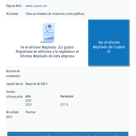
Página Web
www.cuymer.net
Actividad
Otras actividades de impresión y artes gráficas
Ver el Informe
Ampliado de Cuymer
Ve el Informe Ampliado. ¡Es gratis!
Regístrese en eInforma y le regalamos el
Sl
Informe Ampliado de esta empresa
Número de
empleados
Capital Social
Mayor de 60.000 €
Ventas
Año
Variación
últimos años
2023
2024
2,01 %
Resultado
Positivo
2025