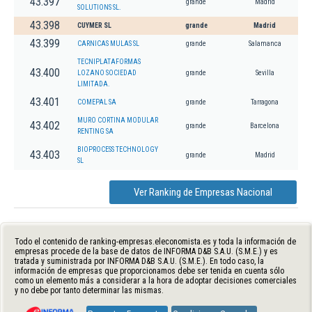
43.397
grande
Madrid
SOLUTIONS SL.
43.398
CUYMER SL
grande
Madrid
43.399
CARNICAS MULAS SL
grande
Salamanca
TECNIPLATAFORMAS
43.400
LOZANO SOCIEDAD
grande
Sevilla
LIMITADA.
43.401
COMEPAL SA
grande
Tarragona
MURO CORTINA MODULAR
43.402
grande
Barcelona
RENTING SA
BIOPROCESS TECHNOLOGY
43.403
grande
Madrid
SL
Ver Ranking de Empresas Nacional
Todo el contenido de ranking-empresas.eleconomista.es y toda la información de
empresas procede de la base de datos de INFORMA D&B S.A.U. (S.M.E.) y es
tratada y suministrada por INFORMA D&B S.A.U. (S.M.E.). En todo caso, la
información de empresas que proporcionamos debe ser tenida en cuenta sólo
como un elemento más a considerar a la hora de adoptar decisiones comerciales
y no debe por tanto determinar las mismas.