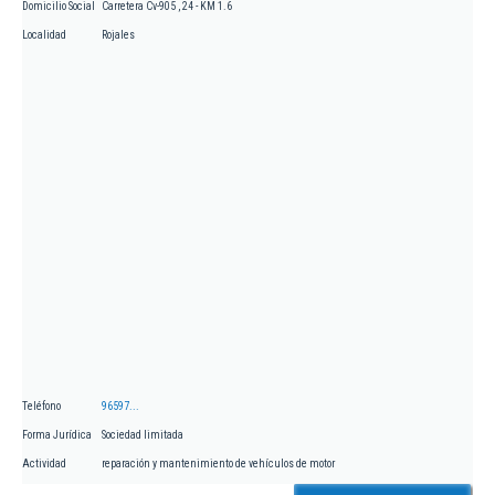
Domicilio Social
Carretera Cv-905 , 24 - KM 1.6
Localidad
Rojales
Teléfono
96597...
Forma Jurídica
Sociedad limitada
Actividad
reparación y mantenimiento de vehículos de motor