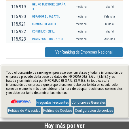
GRUPO TURISTORE ESPAÑA
115.919
mediana
Madrid
SL.
115.920
OBRADOR EL RABAT SL
mediana
Valencia
115.921
BOMBAS IDEMUR SL
mediana
Murcia
115.922
CONSTRUCHEN SL.
mediana
Madrid
115.923
INGEMEC SOLUCIONES SL
mediana
Asturias
Ver Ranking de Empresas Nacional
Todo el contenido de ranking-empresas.eleconomista.es y toda la información de
empresas procede de la base de datos de INFORMA D&B S.A.U. (S.M.E.) y es
tratada y suministrada por INFORMA D&B S.A.U. (S.M.E.). En todo caso, la
información de empresas que proporcionamos debe ser tenida en cuenta sólo
como un elemento más a considerar a la hora de adoptar decisiones comerciales
y no debe por tanto determinar las mismas.
Preguntas Frecuentes
Condiciones Generales
Política de Privacidad
Política de Cookies
Configuración de cookies
Hay más por ver