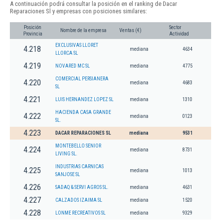
A continuación podrá consultar la posición en el ranking de Dacar
Reparaciones Sl y empresas con posiciones similares:
Posición
Sector
Nombre de la empresa
Ventas (€)
Provincia
Actividad
EXCLUSIVAS LLORET
4.218
mediana
4634
LLORCA SL
4.219
NOVARED MC SL
mediana
4775
COMERCIAL PERSIANERA
4.220
mediana
4683
SL
4.221
LUIS HERNANDEZ LOPEZ SL
mediana
1310
HACIENDA CASA GRANDE
4.222
mediana
0123
SL.
4.223
DACAR REPARACIONES SL
mediana
9531
MONTEBELLO SENIOR
4.224
mediana
8731
LIVING SL.
INDUSTRIAS CARNICAS
4.225
mediana
1013
SANJOSE SL
4.226
SADAQ & SERVI AGROS SL.
mediana
4631
4.227
CALZADOS IZAIMA SL
mediana
1520
4.228
LONME RECREATIVOS SL
mediana
9329