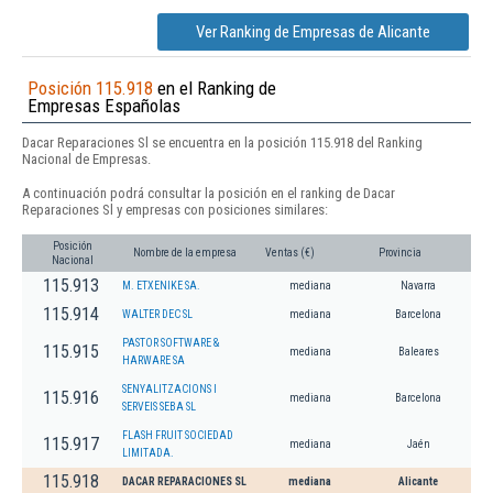
Ver Ranking de Empresas de Alicante
Posición 115.918
en el Ranking de
Empresas Españolas
Dacar Reparaciones Sl se encuentra en la posición 115.918 del Ranking
Nacional de Empresas.
A continuación podrá consultar la posición en el ranking de Dacar
Reparaciones Sl y empresas con posiciones similares:
Posición
Nombre de la empresa
Ventas (€)
Provincia
Nacional
115.913
M. ETXENIKE SA.
mediana
Navarra
115.914
WALTER DEC SL
mediana
Barcelona
PASTOR SOFTWARE &
115.915
mediana
Baleares
HARWARE SA
SENYALITZACIONS I
115.916
mediana
Barcelona
SERVEIS SEBA SL
FLASH FRUIT SOCIEDAD
115.917
mediana
Jaén
LIMITADA.
115.918
DACAR REPARACIONES SL
mediana
Alicante