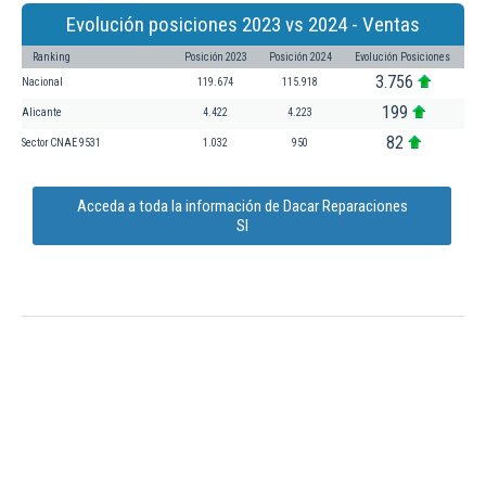
Evolución posiciones 2023 vs 2024 - Ventas
Ranking
Posición 2023
Posición 2024
Evolución Posiciones
3.756
Nacional
119.674
115.918
199
Alicante
4.422
4.223
82
Sector CNAE 9531
1.032
950
Acceda a toda la información de Dacar Reparaciones
Sl