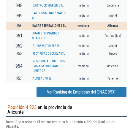
948
CAR TRUCK MARESME SL.
mediana
Barcelona
TALLERES MENDEZ MATELO
949
mediana
Madrid
SL
950
DACAR REPARACIONES SL
mediana
Alicante
JUAN J HERNANDEZ
951
mediana
Palmas (las)
SUAREZ SL
952
AUTOS MOTORETA SL.
mediana
Madrid
953
RECTIFICADOS CUEVAS SL
mediana
Burgos
MENORCA AUTOMOCION
954
CANADA SOCIEDAD
mediana
Baleares
LIMITADA.
955
ALINEAUTO SL.
mediana
Tenerife
Ver Ranking de Empresas del CNAE 9531
Posición 4.223
en la provincia de
Alicante
Dacar Reparaciones Sl se encuentra en la posición 4.223 del Ranking de
Alicante.