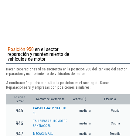
Posición 950
en el sector
reparación y mantenimiento de
vehículos de motor
Dacar Reparaciones Sl se encuentra en la posición 950 del Ranking del sector
reparación y mantenimiento de vehículos de motor.
A continuación podrá consultar la posición en el ranking de Dacar
Reparaciones Sl y empresas con posiciones similares:
Posición
Nombre de la empresa
Ventas (€)
Provincia
Sector
CARROCERIAS PINTAUTO
945
mediana
Madrid
SL
TALLERES SR AUTOMOTOR
946
mediana
Coruña
SANTIAGO SL.
947
MECACLIMA SL
mediana
Tenerife