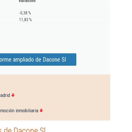
Variación
-0,38 %
11,83 %
forme ampliado de Dacone Sl
adrid
omoción inmobiliaria
 de Dacone Sl