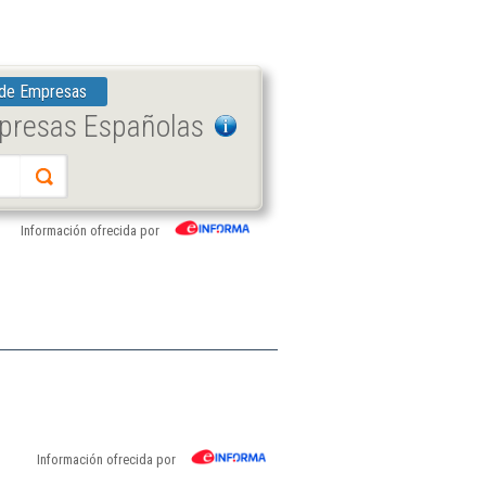
 de Empresas
mpresas Españolas
Información ofrecida por
Información ofrecida por