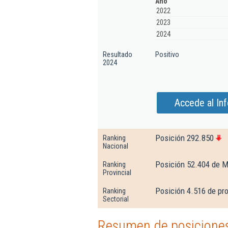
Año
2022
2023
2024
Resultado
Positivo
2024
Accede al In
Posición 292.850
Ranking
Nacional
Posición 52.404 de M
Ranking
Provincial
Posición 4.516 de pr
Ranking
Sectorial
Resumen de posiciones