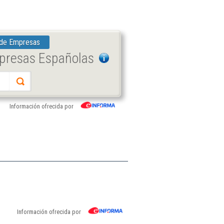
 de Empresas
mpresas Españolas
Información ofrecida por
Información ofrecida por