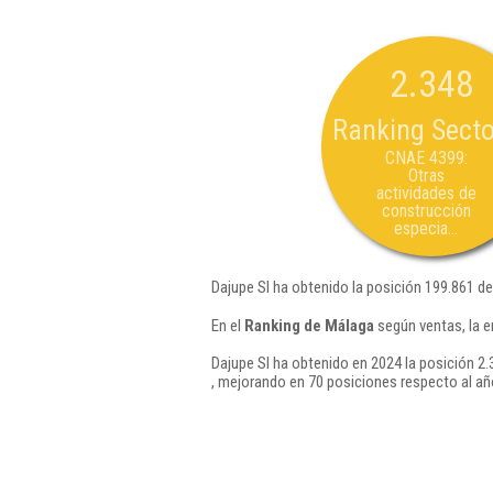
2.348
Ranking Secto
CNAE 4399:
Otras
actividades de
construcción
especia...
Dajupe Sl ha obtenido la posición 199.861 d
En el
Ranking de Málaga
según ventas, la e
Dajupe Sl ha obtenido en 2024 la posición 2.
, mejorando en 70 posiciones respecto al añ