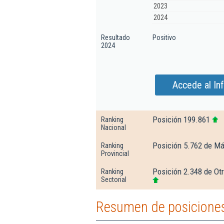
2023
2024
Resultado
Positivo
2024
Accede al In
Posición 199.861
Ranking
Nacional
Posición 5.762 de M
Ranking
Provincial
Posición 2.348 de Otr
Ranking
Sectorial
Resumen de posiciones