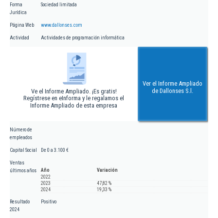
Forma
Sociedad limitada
Jurídica
Página Web
www.dallonses.com
Actividad
Actividades de programación informática
Ver el Informe Ampliado
de Dallonses S.l.
Ve el Informe Ampliado. ¡Es gratis!
Regístrese en eInforma y le regalamos el
Informe Ampliado de esta empresa
Número de
empleados
Capital Social
De 0 a 3.100 €
Ventas
Año
Variación
últimos años
2022
2023
47,82 %
2024
19,33 %
Resultado
Positivo
2024