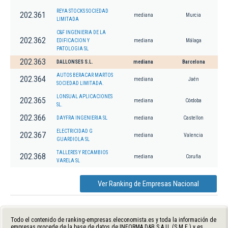
REYA STOCKS SOCIEDAD
202.361
mediana
Murcia
LIMITADA
C&F INGENIERIA DE LA
202.362
EDIFICACION Y
mediana
Málaga
PATOLOGIA SL
202.363
DALLONSES S.L.
mediana
Barcelona
AUTOS BERACAR MARTOS
202.364
mediana
Jaén
SOCIEDAD LIMITADA.
LONSUAL APLICACIONES
202.365
mediana
Córdoba
SL.
202.366
DAYFRA INGENIERIA SL
mediana
Castellon
ELECTRICIDAD G
202.367
mediana
Valencia
GUARDIOLA SL
TALLERES Y RECAMBIOS
202.368
mediana
Coruña
VARELA SL
Ver Ranking de Empresas Nacional
Todo el contenido de ranking-empresas.eleconomista.es y toda la información de
empresas procede de la base de datos de INFORMA D&B S.A.U. (S.M.E.) y es