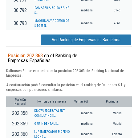
RAMADERIA BOIRA BAIXA
30.792
mediana
0146
SL.
MAQUINAS Y ACCESORIOS
30.793
mediana
4662
SITGES SL
Ver Ranking de Empresas de Barcelona
Posición 202.363
en el Ranking de
Empresas Españolas
Dallonses S.l. se encuentra en la posición 202.363 del Ranking Nacional de
Empresas.
A continuación podrá consultar la posición en el ranking de Dallonses S.l. y
empresas con posiciones similares:
Posición
Nombre de la empresa
Ventas (€)
Provincia
Nacional
KNOWLEDGE & TALENT
202.358
mediana
Madrid
CONSULTING SL.
202.359
GRIFIN DENTAL SL.
mediana
Madrid
SUPERMERCADOS MORENO
202.360
mediana
Córdoba
LEON SL.