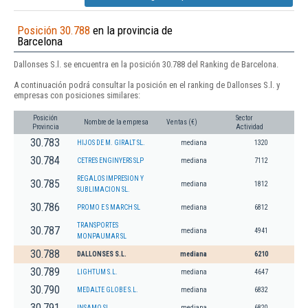
Posición 30.788
en la provincia de
Barcelona
Dallonses S.l. se encuentra en la posición 30.788 del Ranking de Barcelona.
A continuación podrá consultar la posición en el ranking de Dallonses S.l. y
empresas con posiciones similares:
Posición
Sector
Nombre de la empresa
Ventas (€)
Provincia
Actividad
30.783
HIJOS DE M. GIRALT SL.
mediana
1320
30.784
CETRES ENGINYERS SLP
mediana
7112
REGALOS IMPRESION Y
30.785
mediana
1812
SUBLIMACION SL.
30.786
PROMO E S MARCH SL
mediana
6812
TRANSPORTES
30.787
mediana
4941
MONPAUMAR SL
30.788
DALLONSES S.L.
mediana
6210
30.789
LIGHTUM S.L.
mediana
4647
30.790
MEDALTE GLOBE S.L.
mediana
6832
30.791
INSAMO SL
mediana
6820