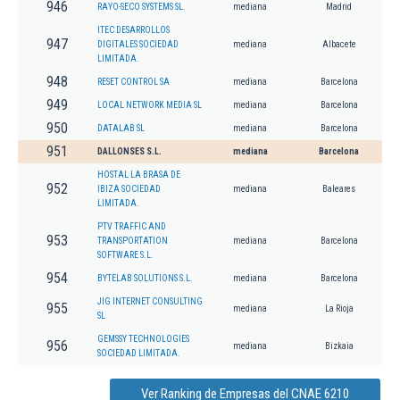
946
RAYO-SECO SYSTEMS SL.
mediana
Madrid
ITEC DESARROLLOS
947
DIGITALES SOCIEDAD
mediana
Albacete
LIMITADA.
948
RESET CONTROL SA
mediana
Barcelona
949
LOCAL NETWORK MEDIA SL
mediana
Barcelona
950
DATALAB SL
mediana
Barcelona
951
DALLONSES S.L.
mediana
Barcelona
HOSTAL LA BRASA DE
952
IBIZA SOCIEDAD
mediana
Baleares
LIMITADA.
PTV TRAFFIC AND
953
TRANSPORTATION
mediana
Barcelona
SOFTWARE S.L.
954
BYTELAB SOLUTIONS S.L.
mediana
Barcelona
JIG INTERNET CONSULTING
955
mediana
La Rioja
SL
GEMSSY TECHNOLOGIES
956
mediana
Bizkaia
SOCIEDAD LIMITADA.
Ver Ranking de Empresas del CNAE 6210