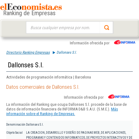
Ranking de Empresas
Buscar:
Información ofrecida por
Directorio Ranking Empresas
Dallonses S.l.
Dallonses S.l.
Actividades de programación informática | Barcelona
Datos comerciales de Dallonses S.l.
Información ofrecida por
La información del Ranking que ocupa Dallonses S.l. procede de la base de
datos de información financiera de INFORMA D&B S.A.U. (S.M.E.).
Más
información sobre el Ranking de Empresas.
Denominación
Dallonses S.l.
Objeto Social
LA CREACION, DESARROLLO Y DISEÑO DE PAGINAS WEB, DE APLICACIONES,
PROGRAMAS Y CONTENIDOS INFORMATICOS, DE PROYECTOS INTERACTIVOS Y DE