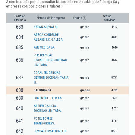
A continuación podrá consultar la posición en el ranking de Dalonga Sa y
empresas con posiciones similares:
Posición
Sector
Nombre de la empresa
Ventas (€)
Provincia
Actividad
633
BATAN ARENAL SL
grande
4312
ADEGA CONDES DE
634
grande
4631
ALBAREI S.C. GALEGA
635
ASIS MEDICA SA.
grande
4646
PEREIRA Y CAO
636
DISTRIBUCION, SOCIEDAD
grande
4632
LIMITADA.
DORAL RESIDENCIAS
637
GESTION SOCIOSANITARIA
grande
8731
SL.
638
DALONGA SA
grande
4781
639
SOMEN HOSTELERIA SL
grande
5611
ALDIPO GALICIA
640
grande
4727
SOCIEDAD LIMITADA.
POTEL TORRES
641
grande
4941
TRANSPORTES SL
642
FEMXA FORMACION SLU
grande
8559