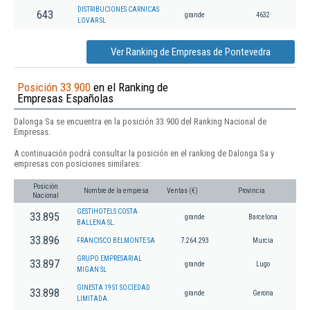
DISTRIBUCIONES CARNICAS
643
grande
4632
LOVAR SL
Ver Ranking de Empresas de Pontevedra
Posición 33.900
en el Ranking de
Empresas Españolas
Dalonga Sa se encuentra en la posición 33.900 del Ranking Nacional de
Empresas.
A continuación podrá consultar la posición en el ranking de Dalonga Sa y
empresas con posiciones similares:
Posición
Nombre de la empresa
Ventas (€)
Provincia
Nacional
GESTIHOTELS COSTA
33.895
grande
Barcelona
BALLENA SL.
33.896
FRANCISCO BELMONTE SA
7.264.293
Murcia
GRUPO EMPRESARIAL
33.897
grande
Lugo
MIGAN SL
GINESTA 1951 SOCIEDAD
33.898
grande
Gerona
LIMITADA.