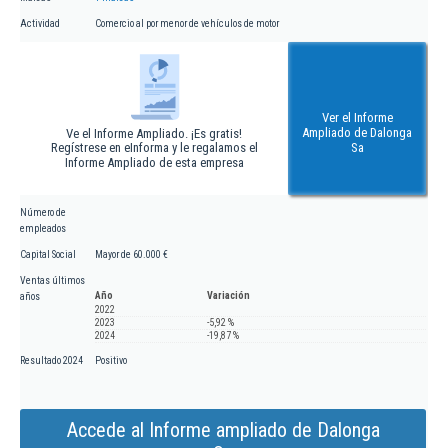
Actividad
Comercio al por menor de vehículos de motor
Ver el Informe
Ampliado de Dalonga
Ve el Informe Ampliado. ¡Es gratis!
Regístrese en eInforma y le regalamos el
Sa
Informe Ampliado de esta empresa
Número de
empleados
Capital Social
Mayor de 60.000 €
Ventas últimos
Año
Variación
años
2022
2023
-5,92 %
2024
-19,87 %
Resultado 2024
Positivo
Accede al Informe ampliado de Dalonga