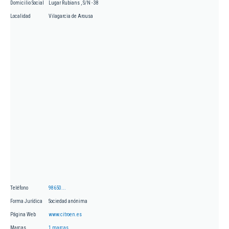
Domicilio Social
Lugar Rubians , S/N - 38
Localidad
Vilagarcia de Arousa
Teléfono
98650...
Forma Jurídica
Sociedad anónima
Página Web
www.citroen.es
Marcas
1 marcas