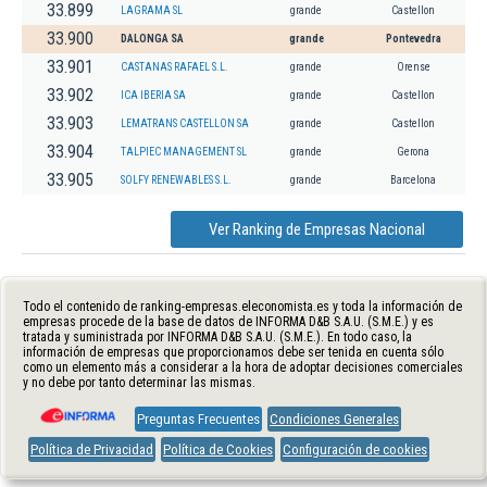
33.899
LAGRAMA SL
grande
Castellon
33.900
DALONGA SA
grande
Pontevedra
33.901
CASTANAS RAFAEL S.L.
grande
Orense
33.902
ICA IBERIA SA
grande
Castellon
33.903
LEMATRANS CASTELLON SA
grande
Castellon
33.904
TALPIEC MANAGEMENT SL
grande
Gerona
33.905
SOLFY RENEWABLES S.L.
grande
Barcelona
Ver Ranking de Empresas Nacional
Todo el contenido de ranking-empresas.eleconomista.es y toda la información de
empresas procede de la base de datos de INFORMA D&B S.A.U. (S.M.E.) y es
tratada y suministrada por INFORMA D&B S.A.U. (S.M.E.). En todo caso, la
información de empresas que proporcionamos debe ser tenida en cuenta sólo
como un elemento más a considerar a la hora de adoptar decisiones comerciales
y no debe por tanto determinar las mismas.
Preguntas Frecuentes
Condiciones Generales
Política de Privacidad
Política de Cookies
Configuración de cookies