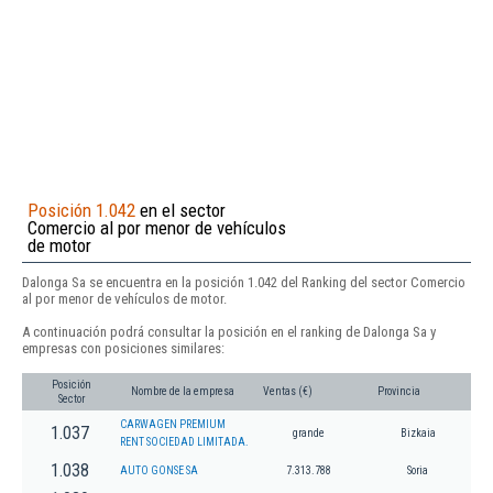
Posición 1.042
en el sector
Comercio al por menor de vehículos
de motor
Dalonga Sa se encuentra en la posición 1.042 del Ranking del sector Comercio
al por menor de vehículos de motor.
A continuación podrá consultar la posición en el ranking de Dalonga Sa y
empresas con posiciones similares:
Posición
Nombre de la empresa
Ventas (€)
Provincia
Sector
CARWAGEN PREMIUM
1.037
grande
Bizkaia
RENT SOCIEDAD LIMITADA.
1.038
AUTO GONSE SA
7.313.788
Soria