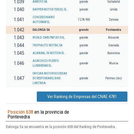
1.039
ARROYO SA
grande
Valladolid
1.040
NAYPER MOTOR TERUEL SL.
grande
Lérida
CONCESIONARIO
1.041
7.278.900
Zamora
AUTORAM SL.
1.042
DALONGA SA
grande
Pontevedra
1.043
WORLD CARS P&P 2014 SL.
grande
Alicante
1.044
TROPIAUTO MOTRIL SA
grande
Granada
1.045
ALMARAL IN MOTION SL.
grande
Barcelona
AGRICHICO PUERTO
1.046
grande
Murcia
LUMBRERAS SL.
FAYCAN MOTOR SOCIEDAD
1.047
DE RESPONSABILIDAD
grande
Palmas (las)
LIMITADA.
Ver Ranking de Empresas del CNAE 4781
Posición 638
en la provincia de
Pontevedra
Dalonga Sa se encuentra en la posición 638 del Ranking de Pontevedra.