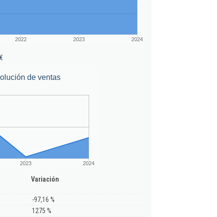
2022
2023
2024
€
olución de ventas
2023
2024
Variación
-97,16 %
1275 %