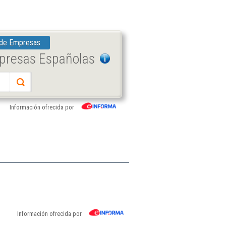
 de Empresas
mpresas Españolas
Información ofrecida por
Información ofrecida por