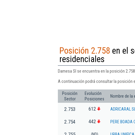
Posición 2.758
en el s
residenciales
Damesa Sl se encuentra en la posición 2.758 
A continuación podrá consultar la posición 
Posición
Evolución
Nombre de la
Sector
Posiciones
612
2.753
ADRICARAL SL
442
2.754
PERE BOADA 
2.755
(ND)
URBA UNIFICA 