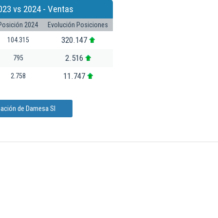
023 vs 2024 - Ventas
Posición 2024
Evolución Posiciones
320.147
104.315
2.516
795
11.747
2.758
mación de Damesa Sl