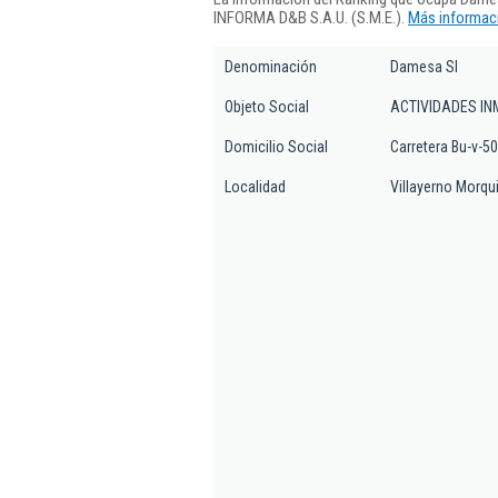
INFORMA D&B S.A.U. (S.M.E.).
Más informaci
Denominación
Damesa Sl
Objeto Social
ACTIVIDADES IN
Domicilio Social
Carretera Bu-v-50
Localidad
Villayerno Morqui