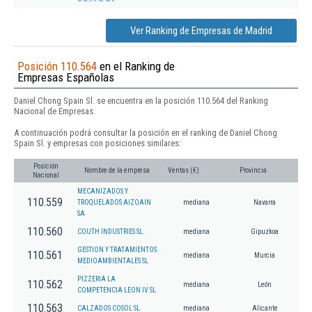
Ver Ranking de Empresas de Madrid
Posición 110.564
en el Ranking de
Empresas Españolas
Daniel Chong Spain Sl. se encuentra en la posición 110.564 del Ranking
Nacional de Empresas.
A continuación podrá consultar la posición en el ranking de Daniel Chong
Spain Sl. y empresas con posiciones similares:
Posición
Nombre de la empresa
Ventas (€)
Provincia
Nacional
MECANIZADOS Y
110.559
TROQUELADOS AIZOAIN
mediana
Navarra
SA
110.560
COUTH INDUSTRIES SL.
mediana
Gipuzkoa
GESTION Y TRATAMIENTOS
110.561
mediana
Murcia
MEDIOAMBIENTALES SL
PIZZERIA LA
110.562
mediana
León
COMPETENCIA LEON IV SL
110.563
CALZADOS COSOL SL
mediana
Alicante