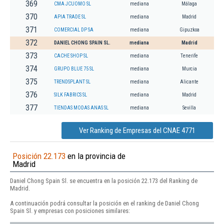
369
CMA JCUOMO SL
mediana
Málaga
370
APIA TRADE SL
mediana
Madrid
371
COMERCIAL DP SA
mediana
Gipuzkoa
372
DANIEL CHONG SPAIN SL.
mediana
Madrid
373
CACHE SHOP SL
mediana
Tenerife
374
GRUPO BLUE 75 SL
mediana
Murcia
375
TRENDSPLANT SL
mediana
Alicante
376
SILK FABRICS SL
mediana
Madrid
377
TIENDAS MODAS ANAS SL
mediana
Sevilla
Ver Ranking de Empresas del CNAE 4771
Posición 22.173
en la provincia de
Madrid
Daniel Chong Spain Sl. se encuentra en la posición 22.173 del Ranking de
Madrid.
A continuación podrá consultar la posición en el ranking de Daniel Chong
Spain Sl. y empresas con posiciones similares: