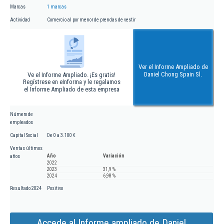
Marcas
1 marcas
Actividad
Comercio al por menor de prendas de vestir
Ver el Informe Ampliado de
Daniel Chong Spain Sl.
Ve el Informe Ampliado. ¡Es gratis!
Regístrese en eInforma y le regalamos
el Informe Ampliado de esta empresa
Número de
empleados
Capital Social
De 0 a 3.100 €
Ventas últimos
Año
Variación
años
2022
2023
31,9 %
2024
6,98 %
Resultado 2024
Positivo
Accede al Informe ampliado de Daniel