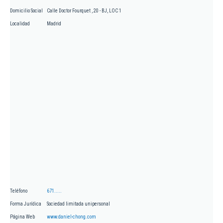
Domicilio Social
Calle Doctor Fourquet , 20 - BJ, LOC 1
Localidad
Madrid
Teléfono
671.....
Forma Jurídica
Sociedad limitada unipersonal
Página Web
www.daniel-chong.com