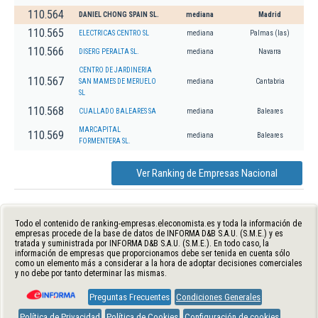
110.564
DANIEL CHONG SPAIN SL.
mediana
Madrid
110.565
ELECTRICAS CENTRO SL
mediana
Palmas (las)
110.566
DISERG PERALTA SL.
mediana
Navarra
CENTRO DE JARDINERIA
110.567
SAN MAMES DE MERUELO
mediana
Cantabria
SL
110.568
CUALLADO BALEARES SA
mediana
Baleares
MARCAPITAL
110.569
mediana
Baleares
FORMENTERA SL.
Ver Ranking de Empresas Nacional
Todo el contenido de ranking-empresas.eleconomista.es y toda la información de
empresas procede de la base de datos de INFORMA D&B S.A.U. (S.M.E.) y es
tratada y suministrada por INFORMA D&B S.A.U. (S.M.E.). En todo caso, la
información de empresas que proporcionamos debe ser tenida en cuenta sólo
como un elemento más a considerar a la hora de adoptar decisiones comerciales
y no debe por tanto determinar las mismas.
Preguntas Frecuentes
Condiciones Generales
Política de Privacidad
Política de Cookies
Configuración de cookies