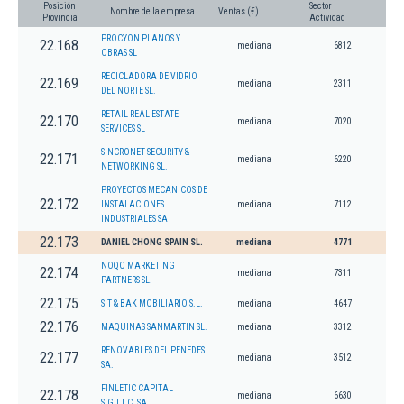
Posición
Sector
Nombre de la empresa
Ventas (€)
Provincia
Actividad
PROCYON PLANOS Y
22.168
mediana
6812
OBRAS SL
RECICLADORA DE VIDRIO
22.169
mediana
2311
DEL NORTE SL.
RETAIL REAL ESTATE
22.170
mediana
7020
SERVICES SL
SINCRONET SECURITY &
22.171
mediana
6220
NETWORKING SL.
PROYECTOS MECANICOS DE
22.172
INSTALACIONES
mediana
7112
INDUSTRIALES SA
22.173
DANIEL CHONG SPAIN SL.
mediana
4771
NOQO MARKETING
22.174
mediana
7311
PARTNERS SL.
22.175
SIT & BAK MOBILIARIO S.L.
mediana
4647
22.176
MAQUINAS SANMARTIN SL.
mediana
3312
RENOVABLES DEL PENEDES
22.177
mediana
3512
SA.
FINLETIC CAPITAL
22.178
mediana
6630
S.G.I.I.C. SA.