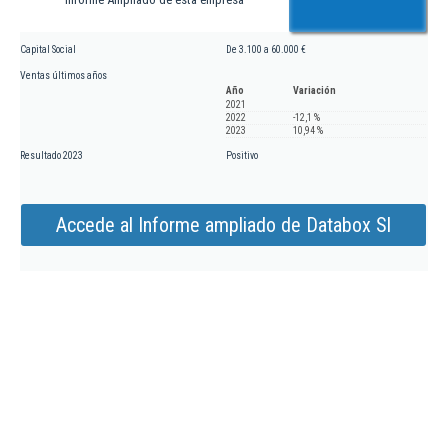
Capital Social
De 3.100 a 60.000 €
Ventas últimos años
Año
Variación
2021
2022
-12,1 %
2023
10,94 %
Resultado 2023
Positivo
Accede al Informe ampliado de Databox Sl