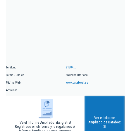
Teléfono
91884...
Forma Jurídica
Sociedad limitada
Página Web
www.databoxsl.es
Actividad
Ver el Informe
Ampliado de Databox
Ve el Informe Ampliado. ¡Es gratis!
Regístrese en eInforma y le regalamos el
Sl
Informe Ampliado de esta empresa