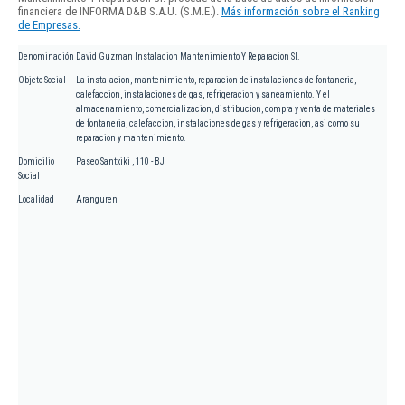
financiera de INFORMA D&B S.A.U. (S.M.E.).
Más información sobre el Ranking
de Empresas.
Denominación
David Guzman Instalacion Mantenimiento Y Reparacion Sl.
Objeto Social
La instalacion, mantenimiento, reparacion de instalaciones de fontaneria,
calefaccion, instalaciones de gas, refrigeracion y saneamiento. Y el
almacenamiento, comercializacion, distribucion, compra y venta de materiales
de fontaneria, calefaccion, instalaciones de gas y refrigeracion, asi como su
reparacion y mantenimiento.
Domicilio
Paseo Santxiki , 110 - BJ
Social
Localidad
Aranguren