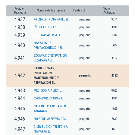
Posición
Sector
Nombre de la empresa
Ventas (€)
Provincia
Actividad
4.937
ARENA ENTRENA PADEL SL.
pequeña
9311
4.938
IÑIGO AZCONA SL.
pequeña
4101
4.939
BODEGAS AYERRA SL
pequeña
1102
NAVARRA DE
4.940
pequeña
6629
PERITACIONES 2014 SL.
EXCAVACIONES PATRICIO
4.941
pequeña
4312
LIZARRAGA SL
DAVID GUZMAN
INSTALACION
4.942
pequeña
4322
MANTENIMIENTO Y
REPARACION SL.
4.943
MEDIDERMA ALSE S.L.
pequeña
8622
4.944
CRON-ESTRUCTURAS SL
pequeña
4101
CARPINTERIA IRIBARREN
4.945
pequeña
1623
ANAIAK SL.
4.946
SOLARBELAS SERVICIOS SL.
pequeña
5630
DISTRIBUCION TELEFONIA
4.947
pequeña
4650
NAVARRA SL.