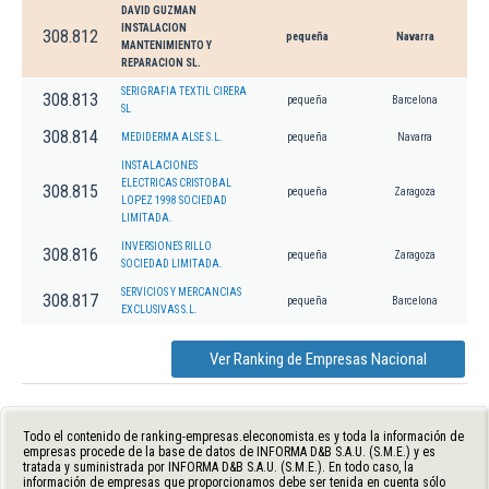
DAVID GUZMAN
INSTALACION
308.812
pequeña
Navarra
MANTENIMIENTO Y
REPARACION SL.
SERIGRAFIA TEXTIL CIRERA
308.813
pequeña
Barcelona
SL
308.814
MEDIDERMA ALSE S.L.
pequeña
Navarra
INSTALACIONES
ELECTRICAS CRISTOBAL
308.815
pequeña
Zaragoza
LOPEZ 1998 SOCIEDAD
LIMITADA.
INVERSIONES RILLO
308.816
pequeña
Zaragoza
SOCIEDAD LIMITADA.
SERVICIOS Y MERCANCIAS
308.817
pequeña
Barcelona
EXCLUSIVAS S.L.
Ver Ranking de Empresas Nacional
Todo el contenido de ranking-empresas.eleconomista.es y toda la información de
empresas procede de la base de datos de INFORMA D&B S.A.U. (S.M.E.) y es
tratada y suministrada por INFORMA D&B S.A.U. (S.M.E.). En todo caso, la
información de empresas que proporcionamos debe ser tenida en cuenta sólo