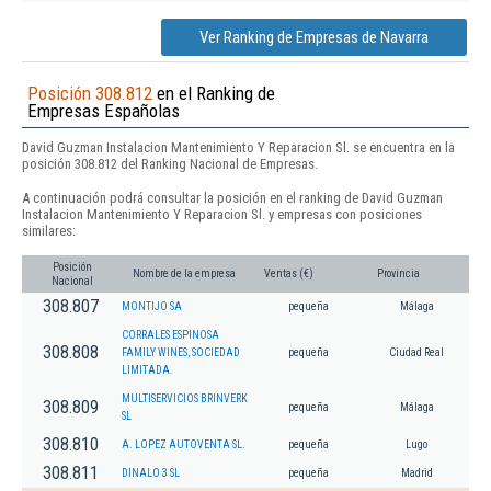
Ver Ranking de Empresas de Navarra
Posición 308.812
en el Ranking de
Empresas Españolas
David Guzman Instalacion Mantenimiento Y Reparacion Sl. se encuentra en la
posición 308.812 del Ranking Nacional de Empresas.
A continuación podrá consultar la posición en el ranking de David Guzman
Instalacion Mantenimiento Y Reparacion Sl. y empresas con posiciones
similares:
Posición
Nombre de la empresa
Ventas (€)
Provincia
Nacional
308.807
MONTIJO SA
pequeña
Málaga
CORRALES ESPINOSA
308.808
FAMILY WINES, SOCIEDAD
pequeña
Ciudad Real
LIMITADA.
MULTISERVICIOS BRINVERK
308.809
pequeña
Málaga
SL
308.810
A. LOPEZ AUTOVENTA SL.
pequeña
Lugo
308.811
DINALO 3 SL
pequeña
Madrid