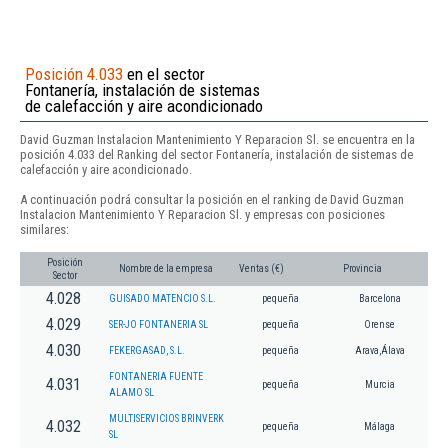
Posición 4.033
en el sector
Fontanería, instalación de sistemas
de calefacción y aire acondicionado
David Guzman Instalacion Mantenimiento Y Reparacion Sl. se encuentra en la
posición 4.033 del Ranking del sector Fontanería, instalación de sistemas de
calefacción y aire acondicionado.
A continuación podrá consultar la posición en el ranking de David Guzman
Instalacion Mantenimiento Y Reparacion Sl. y empresas con posiciones
similares:
Posición
Nombre de la empresa
Ventas (€)
Provincia
Sector
4.028
GUISADO MATENCIO S.L.
pequeña
Barcelona
4.029
SER-JO FONTANERIA SL
pequeña
Orense
4.030
FEKERGASAD, S.L.
pequeña
Arava,Álava
FONTANERIA FUENTE
4.031
pequeña
Murcia
ALAMO SL
MULTISERVICIOS BRINVERK
4.032
pequeña
Málaga
SL