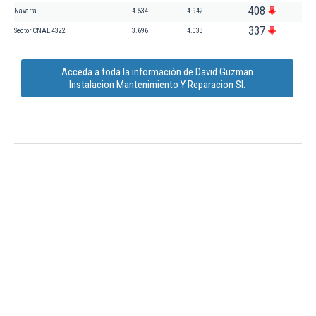
408
Navarra
4.534
4.942
337
Sector CNAE 4322
3.696
4.033
Acceda a toda la información de David Guzman
Instalacion Mantenimiento Y Reparacion Sl.