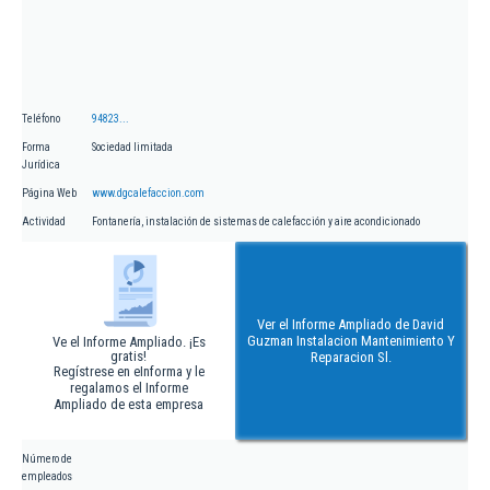
Teléfono
94823...
Forma
Sociedad limitada
Jurídica
Página Web
www.dgcalefaccion.com
Actividad
Fontanería, instalación de sistemas de calefacción y aire acondicionado
Ver el Informe Ampliado de David
Guzman Instalacion Mantenimiento Y
Ve el Informe Ampliado. ¡Es
gratis!
Reparacion Sl.
Regístrese en eInforma y le
regalamos el Informe
Ampliado de esta empresa
Número de
empleados