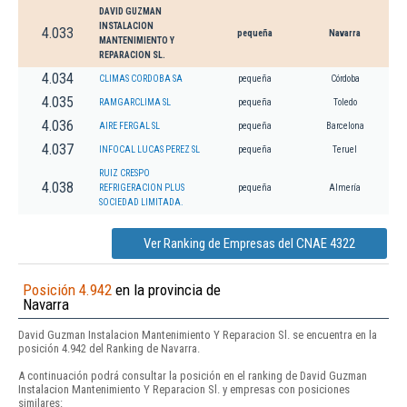
DAVID GUZMAN
INSTALACION
4.033
pequeña
Navarra
MANTENIMIENTO Y
REPARACION SL.
4.034
CLIMAS CORDOBA SA
pequeña
Córdoba
4.035
RAMGARCLIMA SL
pequeña
Toledo
4.036
AIRE FERGAL SL
pequeña
Barcelona
4.037
INFOCAL LUCAS PEREZ SL
pequeña
Teruel
RUIZ CRESPO
4.038
REFRIGERACION PLUS
pequeña
Almería
SOCIEDAD LIMITADA.
Ver Ranking de Empresas del CNAE 4322
Posición 4.942
en la provincia de
Navarra
David Guzman Instalacion Mantenimiento Y Reparacion Sl. se encuentra en la
posición 4.942 del Ranking de Navarra.
A continuación podrá consultar la posición en el ranking de David Guzman
Instalacion Mantenimiento Y Reparacion Sl. y empresas con posiciones
similares: