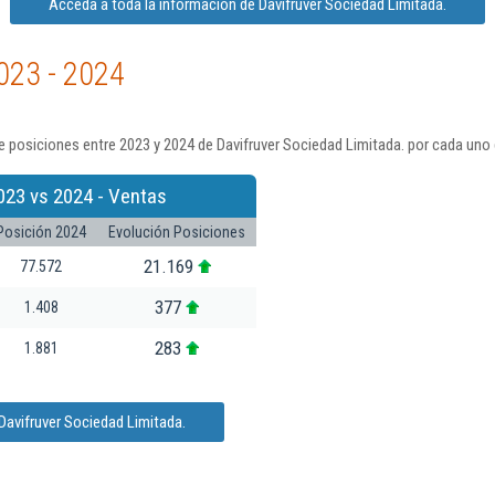
Acceda a toda la información de Davifruver Sociedad Limitada.
023 - 2024
 posiciones entre 2023 y 2024 de Davifruver Sociedad Limitada. por cada uno 
023 vs 2024 - Ventas
Posición 2024
Evolución Posiciones
21.169
77.572
377
1.408
283
1.881
Davifruver Sociedad Limitada.