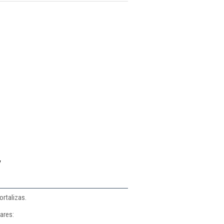
y
ortalizas.
ares: