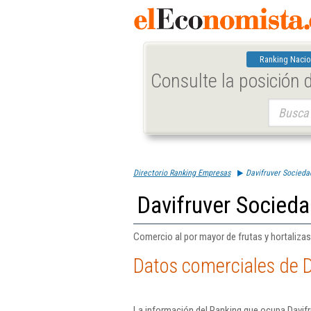
Ranking Nacio
Consulte la posición
Buscar:
Directorio Ranking Empresas
Davifruver Socieda
Davifruver Socieda
Comercio al por mayor de frutas y hortalizas
Datos comerciales de D
La información del Ranking que ocupa Davifr