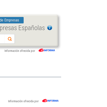
 de Empresas
mpresas Españolas
Información ofrecida por
Información ofrecida por