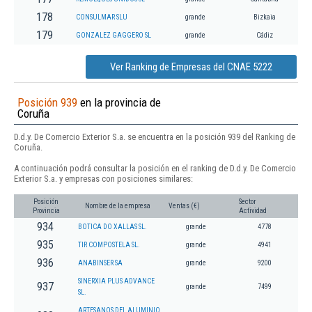
178
CONSULMAR SLU
grande
Bizkaia
179
GONZALEZ GAGGERO SL
grande
Cádiz
Ver Ranking de Empresas del CNAE 5222
Posición 939
en la provincia de
Coruña
D.d.y. De Comercio Exterior S.a. se encuentra en la posición 939 del Ranking de
Coruña.
A continuación podrá consultar la posición en el ranking de D.d.y. De Comercio
Exterior S.a. y empresas con posiciones similares:
Posición
Sector
Nombre de la empresa
Ventas (€)
Provincia
Actividad
934
BOTICA DO XALLAS SL.
grande
4778
935
TIR COMPOSTELA SL.
grande
4941
936
ANABINSER SA
grande
9200
SINERXIA PLUS ADVANCE
937
grande
7499
SL.
ARTESANOS DEL ALUMINIO