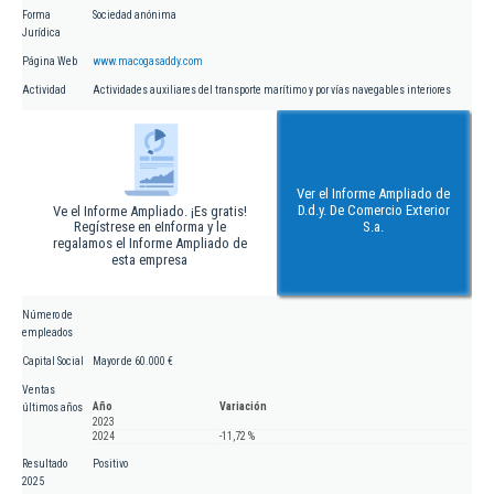
Forma
Sociedad anónima
Jurídica
Página Web
www.macogasaddy.com
Actividad
Actividades auxiliares del transporte marítimo y por vías navegables interiores
Ver el Informe Ampliado de
D.d.y. De Comercio Exterior
Ve el Informe Ampliado. ¡Es gratis!
Regístrese en eInforma y le
S.a.
regalamos el Informe Ampliado de
esta empresa
Número de
empleados
Capital Social
Mayor de 60.000 €
Ventas
Año
Variación
últimos años
2023
2024
-11,72 %
Resultado
Positivo
2025