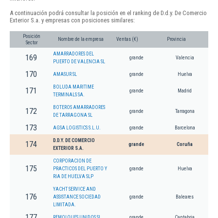
A continuación podrá consultar la posición en el ranking de D.d.y. De Comercio
Exterior S.a. y empresas con posiciones similares:
Posición
Nombre de la empresa
Ventas (€)
Provincia
Sector
AMARRADORES DEL
169
grande
Valencia
PUERTO DE VALENCIA SL
170
AMASUR SL
grande
Huelva
BOLUDA MARITIME
171
grande
Madrid
TERMINALS SA.
BOTEROS AMARRADORES
172
grande
Tarragona
DE TARRAGONA SL
173
AGSA LOGISTICS S.L.U.
grande
Barcelona
D.D.Y. DE COMERCIO
174
grande
Coruña
EXTERIOR S.A.
CORPORACION DE
175
PRACTICOS DEL PUERTO Y
grande
Huelva
RIA DE HUELVA SLP
YACHT SERVICE AND
176
ASSISTANCE SOCIEDAD
grande
Baleares
LIMITADA.
177
REMOLQUES UNIDOS SL
grande
Cantabria