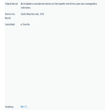
Objeto Social
Actividades complementarias al transporte marítimo y por vías navegables
interiores.
Domicilio
Calle Muelle este , S/N
Social
Localidad
a Coruña
Teléfono
98117...