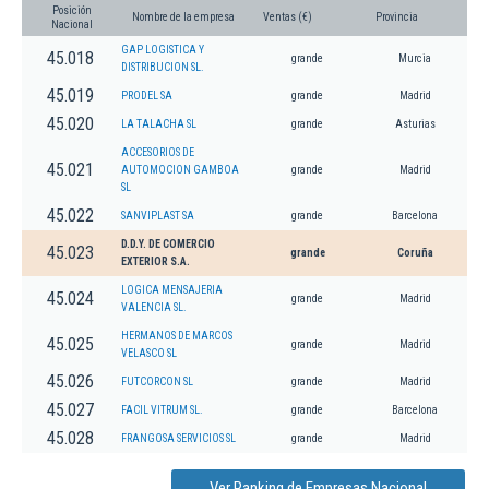
Posición
Nombre de la empresa
Ventas (€)
Provincia
Nacional
GAP LOGISTICA Y
45.018
grande
Murcia
DISTRIBUCION SL.
45.019
PRODEL SA
grande
Madrid
45.020
LA TALACHA SL
grande
Asturias
ACCESORIOS DE
45.021
AUTOMOCION GAMBOA
grande
Madrid
SL
45.022
SANVIPLAST SA
grande
Barcelona
D.D.Y. DE COMERCIO
45.023
grande
Coruña
EXTERIOR S.A.
LOGICA MENSAJERIA
45.024
grande
Madrid
VALENCIA SL.
HERMANOS DE MARCOS
45.025
grande
Madrid
VELASCO SL
45.026
FUTCORCON SL
grande
Madrid
45.027
FACIL VITRUM SL.
grande
Barcelona
45.028
FRANGOSA SERVICIOS SL
grande
Madrid
Ver Ranking de Empresas Nacional