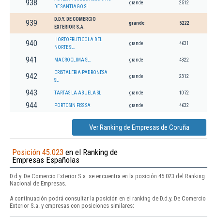
938
grande
2512
DE SANTIAGO SL
D.D.Y. DE COMERCIO
939
grande
5222
EXTERIOR S.A.
HORTOFRUTICOLA DEL
940
grande
4631
NORTE SL.
941
MACROCLIMA SL.
grande
4322
CRISTALERIA PADRONESA
942
grande
2312
SL
943
TARTAS LA ABUELA SL
grande
1072
944
PORTOSIN FISS SA
grande
4632
Ver Ranking de Empresas de Coruña
Posición 45.023
en el Ranking de
Empresas Españolas
D.d.y. De Comercio Exterior S.a. se encuentra en la posición 45.023 del Ranking
Nacional de Empresas.
A continuación podrá consultar la posición en el ranking de D.d.y. De Comercio
Exterior S.a. y empresas con posiciones similares: