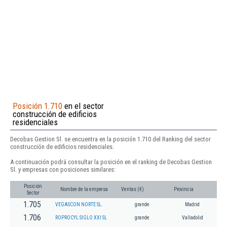
Posición 1.710
en el sector
construcción de edificios
residenciales
Decobas Gestion Sl. se encuentra en la posición 1.710 del Ranking del sector
construcción de edificios residenciales.
A continuación podrá consultar la posición en el ranking de Decobas Gestion
Sl. y empresas con posiciones similares:
Posición
Nombre de la empresa
Ventas (€)
Provincia
Sector
1.705
VEGASCON NORTE SL.
grande
Madrid
1.706
ROPROCYL SIGLO XXI SL
grande
Valladolid