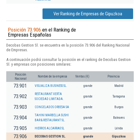
Ver Ranking de Empresas de Gipuzkoa
Posición 73.906
en el Ranking de
Empresas Españolas
Decobas Gestion Sl. se encuentra en la posición 73.906 del Ranking Nacional
de Empresas.
A continuación podrá consultar la posición en el ranking de Decobas Gestion
Sl. y empresas con posiciones similares:
Posición
Nombre de la empresa
Ventas (€)
Provincia
Nacional
73.901
VISUALIZA BUSINESS SL.
grande
Madrid
RESTAURANT XERTA
73.902
grande
Tarragona
SOCIEDAD LIMITADA.
73.903
CONGELADOS ORBESA SA
grande
Burgos
TAHINI MARBELLA SUSHI
73.904
grande
Baleares
BAR & RESTAURANT SL.
73.905
HIERROS ALCARRAS SL
grande
Lérida
73.906
DECOBAS GESTION SL.
grande
Gipuzkoa