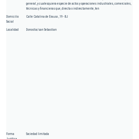
general, y cualesquiera especie de actos y operaciones industriales, comerciales,
técnicas y financieras que, directa o indirectamente, ten
Domicilio
Calle Catalina de Erauso , 19 - BJ
Social
Localidad
Donostia/san Sebastian
Forma
Sociedad limitada
Jurídica