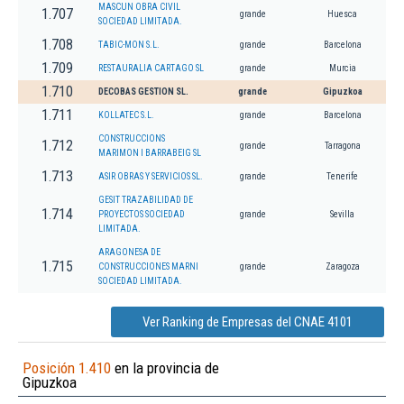
MASCUN OBRA CIVIL
1.707
grande
Huesca
SOCIEDAD LIMITADA.
1.708
TABIC-MON S.L.
grande
Barcelona
1.709
RESTAURALIA CARTAGO SL
grande
Murcia
1.710
DECOBAS GESTION SL.
grande
Gipuzkoa
1.711
KOLLATEC S.L.
grande
Barcelona
CONSTRUCCIONS
1.712
grande
Tarragona
MARIMON I BARRABEIG SL
1.713
ASIR OBRAS Y SERVICIOS SL.
grande
Tenerife
GESIT TRAZABILIDAD DE
1.714
PROYECTOS SOCIEDAD
grande
Sevilla
LIMITADA.
ARAGONESA DE
1.715
CONSTRUCCIONES MARNI
grande
Zaragoza
SOCIEDAD LIMITADA.
Ver Ranking de Empresas del CNAE 4101
Posición 1.410
en la provincia de
Gipuzkoa