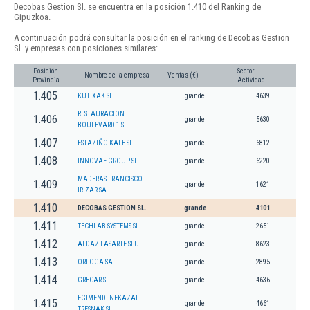
Decobas Gestion Sl. se encuentra en la posición 1.410 del Ranking de
Gipuzkoa.
A continuación podrá consultar la posición en el ranking de Decobas Gestion
Sl. y empresas con posiciones similares:
Posición
Sector
Nombre de la empresa
Ventas (€)
Provincia
Actividad
1.405
KUTIXAK SL
grande
4639
RESTAURACION
1.406
grande
5630
BOULEVARD 1 SL.
1.407
ESTAZIÑO KALE SL
grande
6812
1.408
INNOVAE GROUP SL.
grande
6220
MADERAS FRANCISCO
1.409
grande
1621
IRIZAR SA
1.410
DECOBAS GESTION SL.
grande
4101
1.411
TECHLAB SYSTEMS SL
grande
2651
1.412
ALDAZ LASARTE SLU.
grande
8623
1.413
ORLOGA SA
grande
2895
1.414
GRECAR SL
grande
4636
EGIMENDI NEKAZAL
1.415
grande
4661
TRESNAK SL