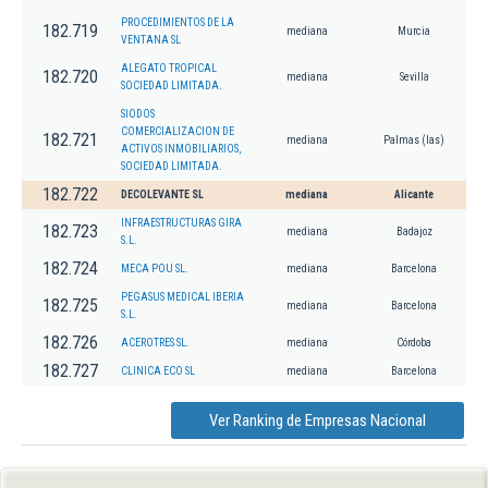
PROCEDIMIENTOS DE LA
182.719
mediana
Murcia
VENTANA SL
ALEGATO TROPICAL
182.720
mediana
Sevilla
SOCIEDAD LIMITADA.
SIODOS
COMERCIALIZACION DE
182.721
mediana
Palmas (las)
ACTIVOS INMOBILIARIOS,
SOCIEDAD LIMITADA.
182.722
DECOLEVANTE SL
mediana
Alicante
INFRAESTRUCTURAS GIRA
182.723
mediana
Badajoz
S.L.
182.724
MECA POU SL.
mediana
Barcelona
PEGASUS MEDICAL IBERIA
182.725
mediana
Barcelona
S.L.
182.726
ACEROTRES SL.
mediana
Córdoba
182.727
CLINICA ECO SL
mediana
Barcelona
Ver Ranking de Empresas Nacional