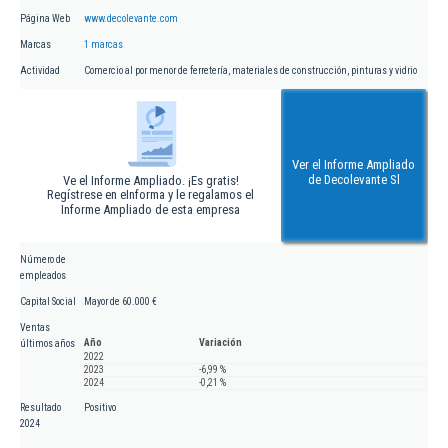
Página Web
www.decolevante.com
Marcas
1 marcas
Actividad
Comercio al por menor de ferretería, materiales de construcción, pinturas y vidrio
Ver el Informe Ampliado
de Decolevante Sl
Ve el Informe Ampliado. ¡Es gratis!
Regístrese en eInforma y le regalamos el
Informe Ampliado de esta empresa
Número de
empleados
Capital Social
Mayor de 60.000 €
Ventas
Año
Variación
últimos años
2022
2023
-6,99 %
2024
-0,21 %
Resultado
Positivo
2024