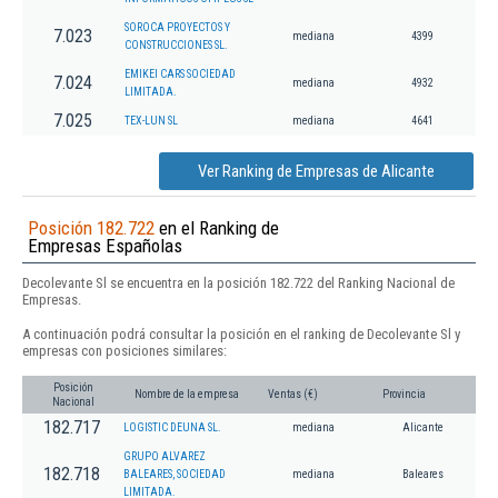
SOROCA PROYECTOS Y
7.023
mediana
4399
CONSTRUCCIONES SL.
EMIKEI CARS SOCIEDAD
7.024
mediana
4932
LIMITADA.
7.025
TEX-LUN SL
mediana
4641
Ver Ranking de Empresas de Alicante
Posición 182.722
en el Ranking de
Empresas Españolas
Decolevante Sl se encuentra en la posición 182.722 del Ranking Nacional de
Empresas.
A continuación podrá consultar la posición en el ranking de Decolevante Sl y
empresas con posiciones similares:
Posición
Nombre de la empresa
Ventas (€)
Provincia
Nacional
182.717
LOGISTIC DEUNA SL.
mediana
Alicante
GRUPO ALVAREZ
182.718
BALEARES, SOCIEDAD
mediana
Baleares
LIMITADA.