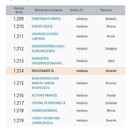
Posición
Nombre de la empresa
Ventas (€)
Provincia
Sector
1.209
FERRETERIA PLOMER SL
mediana
Baleares
1.210
SURDIPO 2022 SL.
mediana
Murcia
VENPROES SOCIEDAD
1.211
mediana
Sevilla
LIMITADA.
GIRONES DISTRIBUCIONS I
1.212
mediana
Tarragona
ELABORACIONS SL
SUMINISTROS
1.213
mediana
Cádiz
INDUSTRIALES BAHIA SL
1.214
DECOLEVANTE SL
mediana
Alicante
AGRICONSTRUCCION
1.215
MANUEL GARCIA
mediana
Asturias
RODRIGUEZ SL
1.216
AZUYPAV RAMOS SL
mediana
Huelva
1.217
CENTRAL DE PINTURAS S.A.
mediana
Cantabria
1.218
HIERROS MORATA SL
mediana
Melilla
LOREGO INVERSIONES
1.219
mediana
Tenerife
COMERCIALES SL.