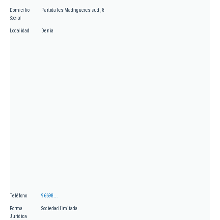
Domicilio
Partida les Madrigueres sud , 8
Social
Localidad
Denia
Teléfono
96698...
Forma
Sociedad limitada
Jurídica