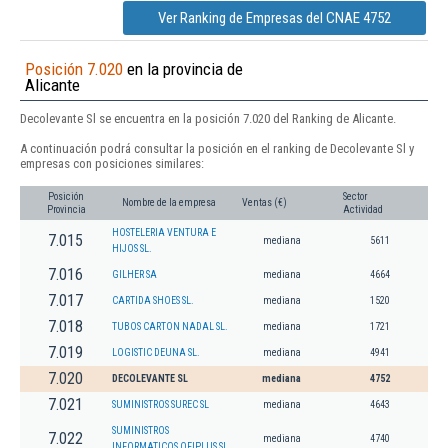
Ver Ranking de Empresas del CNAE 4752
Posición 7.020
en la provincia de
Alicante
Decolevante Sl se encuentra en la posición 7.020 del Ranking de Alicante.
A continuación podrá consultar la posición en el ranking de Decolevante Sl y
empresas con posiciones similares:
Posición
Sector
Nombre de la empresa
Ventas (€)
Provincia
Actividad
HOSTELERIA VENTURA E
7.015
mediana
5611
HIJOS SL.
7.016
GILHER SA
mediana
4664
7.017
CARTIDA SHOES SL.
mediana
1520
7.018
TUBOS CARTON NADAL SL.
mediana
1721
7.019
LOGISTIC DEUNA SL.
mediana
4941
7.020
DECOLEVANTE SL
mediana
4752
7.021
SUMINISTROS SUREC SL
mediana
4643
SUMINISTROS
7.022
mediana
4740
INFORMATICOS OFIPLUS SL