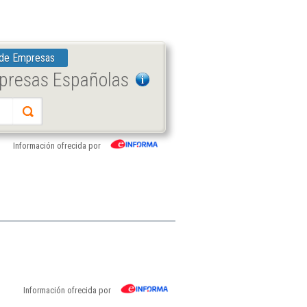
 de Empresas
mpresas Españolas
Información ofrecida por
Información ofrecida por