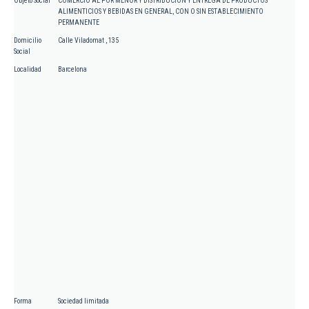
Objeto Social
COMERCIO AL POR MENOR Y DISTRIBUCION Y ENTREGA DE PRODUCTOS
ALIMENTICIOS Y BEBIDAS EN GENERAL, CON O SIN ESTABLECIMIENTO
PERMANENTE
Domicilio
Calle Viladomat , 135
Social
Localidad
Barcelona
Forma
Sociedad limitada