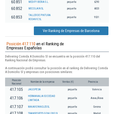
60.851
MEDIFY IBERIA S.L.
pequeña
6290
60.852
MECOLAIN SL
pequeña
6820
TALLER DE PINTURA
60.853
pequeña
9531
RODAVIC SL
Ver Ranking de Empresas de Barcelona
Posición 417.110
en el Ranking de
Empresas Españolas
Delivering Comida A Domicilio Sl se encuentra en la posición 417.110 del
Ranking Nacional de Empresas.
A continuación podrá consultar la posición en el ranking de Delivering Comida
A Domicilio Sl y empresas con posiciones similares:
Posición
Nombre de la empresa
Ventas (€)
Provincia
Nacional
417.105
JAGOPE SA
pequeña
Valencia
HERMANALIA SOCIEDAD
417.106
pequeña
Arava,Álava
LIMITADA
417.107
MAIAR D'ANGLES SL
pequeña
Gerona
417.108
TRANSPORTES GONLOBO SL.
pequeña
Madrid