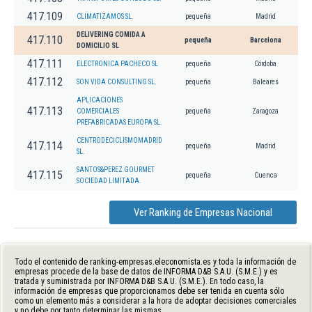
417.109
CLIMATIZAMOS SL.
pequeña
Madrid
DELIVERING COMIDA A
417.110
pequeña
Barcelona
DOMICILIO SL
417.111
ELECTRONICA PACHECO SL
pequeña
Córdoba
417.112
SON VIDA CONSULTING SL.
pequeña
Baleares
APLICACIONES
417.113
COMERCIALES
pequeña
Zaragoza
PREFABRICADAS EUROPA SL.
CENTRODECICLISMOMADRID
417.114
pequeña
Madrid
SL.
SANTOS&PEREZ GOURMET
417.115
pequeña
Cuenca
SOCIEDAD LIMITADA.
Ver Ranking de Empresas Nacional
Todo el contenido de ranking-empresas.eleconomista.es y toda la información de
empresas procede de la base de datos de INFORMA D&B S.A.U. (S.M.E.) y es
tratada y suministrada por INFORMA D&B S.A.U. (S.M.E.). En todo caso, la
información de empresas que proporcionamos debe ser tenida en cuenta sólo
como un elemento más a considerar a la hora de adoptar decisiones comerciales
y no debe por tanto determinar las mismas.