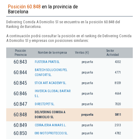
Posición 60.848
en la provincia de
Barcelona
Delivering Comida A Domicilio Sl se encuentra en la posición 60.848 del
Ranking de Barcelona.
A continuación podrá consultar la posición en el ranking de Delivering Comida
A Domicilio Sl y empresas con posiciones similares:
Posición
Sector
Nombre de la empresa
Ventas (€)
Provincia
Actividad
60.843
FUSTERIA PRATS SL
pequeña
4332
BATECH SOLUCIONS PEL
60.844
pequeña
4771
CONFORT SL.
60.845
STICK ART ACADEMY SL.
pequeña
8559
INVERCA GLOBAL BARTAR
60.846
pequeña
4664
S.L.
60.847
DIRECT2PET SL.
pequeña
7020
DELIVERING COMIDA A
60.848
pequeña
5811
DOMICILIO SL
60.849
CERRAJERIA AIMAR S.L.
pequeña
2513
60.850
080 MOTOPROTECCIO SL.
pequeña
4782