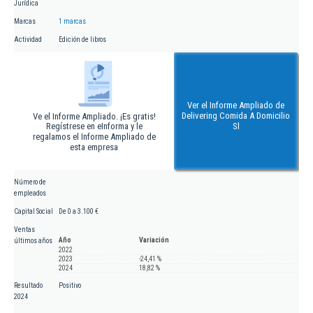
Jurídica
Marcas
1 marcas
Actividad
Edición de libros
Ver el Informe Ampliado de
Delivering Comida A Domicilio
Ve el Informe Ampliado. ¡Es gratis!
Regístrese en eInforma y le
Sl
regalamos el Informe Ampliado de
esta empresa
Número de
empleados
Capital Social
De 0 a 3.100 €
Ventas
Año
Variación
últimos años
2022
2023
-24,41 %
2024
18,82 %
Resultado
Positivo
2024