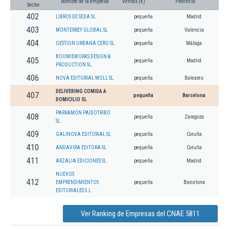
Nombre de la empresa
Ventas (€)
Provincia
Sector
402
LIBROS DE SEDA SL.
pequeña
Madrid
403
MONTERREY GLOBAL SL
pequeña
Valencia
404
GESTION URBANA CERO SL
pequeña
Málaga
BOOMIEWORKS DESIGN &
405
pequeña
Madrid
PRODUCTION SL.
406
NOVA EDITORIAL MOLL SL.
pequeña
Baleares
DELIVERING COMIDA A
407
pequeña
Barcelona
DOMICILIO SL
PARRAMON PAIDOTRIBO
408
pequeña
Zaragoza
SL.
409
GALINOVA EDITORIAL SL
pequeña
Coruña
410
ANDAVIRA EDITORA SL
pequeña
Coruña
411
ARZALIA EDICIONES SL.
pequeña
Madrid
NUEVOS
412
EMPRENDIMIENTOS
pequeña
Barcelona
EDITORIALES S.L.
Ver Ranking de Empresas del CNAE 5811