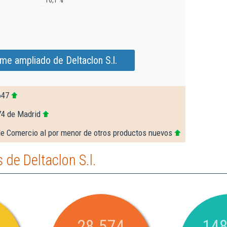
16,1 %
me ampliado de Deltaclon S.l.
647
74 de Madrid
de Comercio al por menor de otros productos nuevos
de Deltaclon S.l.
28.574
148