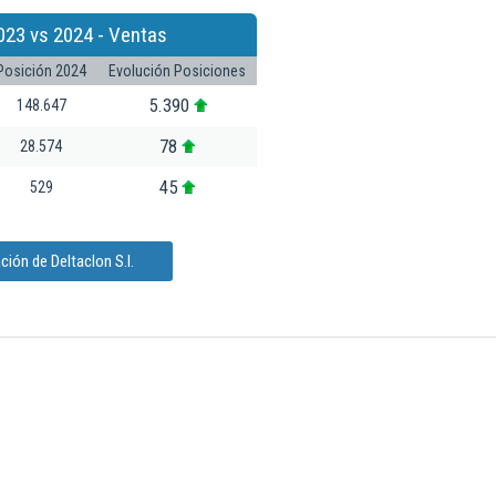
023 vs 2024 - Ventas
Posición 2024
Evolución Posiciones
5.390
148.647
78
28.574
45
529
ión de Deltaclon S.l.