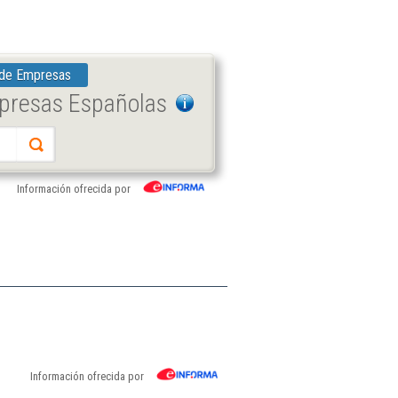
 de Empresas
mpresas Españolas
Información ofrecida por
Información ofrecida por