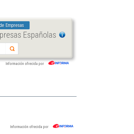
 de Empresas
mpresas Españolas
Información ofrecida por
Información ofrecida por