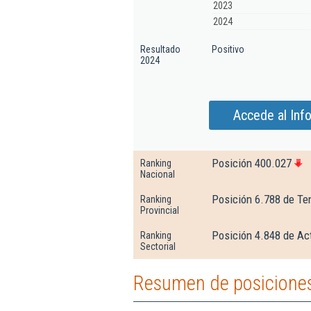
2023
2024
Resultado
Positivo
2024
Accede al Inf
Posición 400.027
Ranking
Nacional
Posición 6.788 de Te
Ranking
Provincial
Posición 4.848 de Ac
Ranking
Sectorial
Resumen de posiciones 