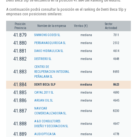
Denti Beca Slp se encuentra en la posición 41.884 del Ranking de Madrid.
A continuación podrá consultar la posición en el ranking de Denti Beca Slp y
empresas con posiciones similares:
Posición
Sector
Nombre de la empresa
Ventas (€)
Provincia
Actividad
41.879
SIMMONS GODED SL
mediana
7311
41.880
PERSIANAS QUIROGA SL
mediana
2512
41.881
DAKO HIDRAULICA SL
mediana
4614
41.882
DESTRIERO SL
mediana
4648
CENTRO DE
41.883
RECUPERACION INTEGRAL
mediana
8693
PEÑALARA SL
41.884
DENTI BECA SLP
mediana
8623
41.885
CAYAL 2011 SL
mediana
4690
41.886
ARGAN OIL SL
mediana
4645
NAVICAR
41.887
mediana
8230
COMERCIALIZADORA SL.
A & D CONSULTORES
41.888
mediana
4647
DISEÑO Y DECORACION SL
41.889
AUDIOPTICA SA
mediana
4778