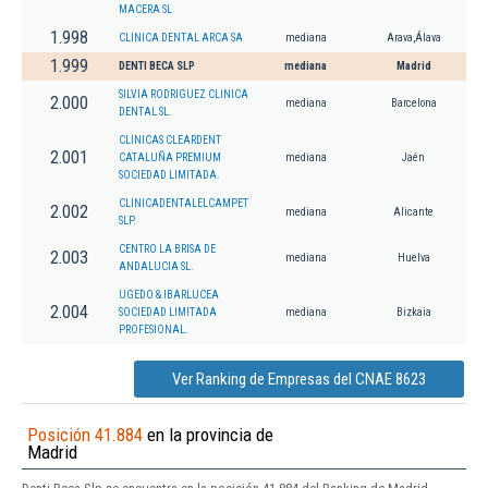
MACERA SL
1.998
CLINICA DENTAL ARCA SA
mediana
Arava,Álava
1.999
DENTI BECA SLP
mediana
Madrid
SILVIA RODRIGUEZ CLINICA
2.000
mediana
Barcelona
DENTAL SL.
CLINICAS CLEARDENT
2.001
CATALUÑA PREMIUM
mediana
Jaén
SOCIEDAD LIMITADA.
CLINICADENTALELCAMPET
2.002
mediana
Alicante
SLP.
CENTRO LA BRISA DE
2.003
mediana
Huelva
ANDALUCIA SL.
UGEDO & IBARLUCEA
2.004
SOCIEDAD LIMITADA
mediana
Bizkaia
PROFESIONAL.
Ver Ranking de Empresas del CNAE 8623
Posición 41.884
en la provincia de
Madrid