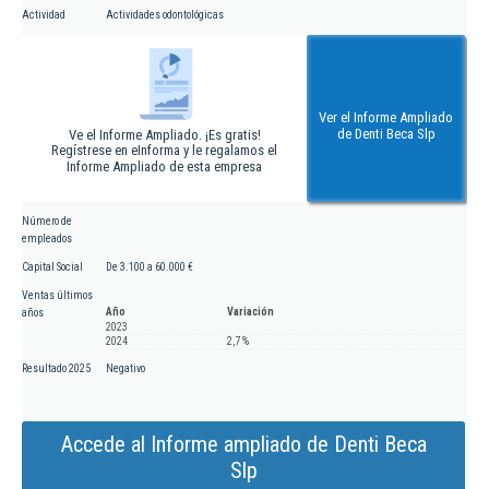
Actividad
Actividades odontológicas
Ver el Informe Ampliado
de Denti Beca Slp
Ve el Informe Ampliado. ¡Es gratis!
Regístrese en eInforma y le regalamos el
Informe Ampliado de esta empresa
Número de
empleados
Capital Social
De 3.100 a 60.000 €
Ventas últimos
Año
Variación
años
2023
2024
2,7 %
Resultado 2025
Negativo
Accede al Informe ampliado de Denti Beca
Slp