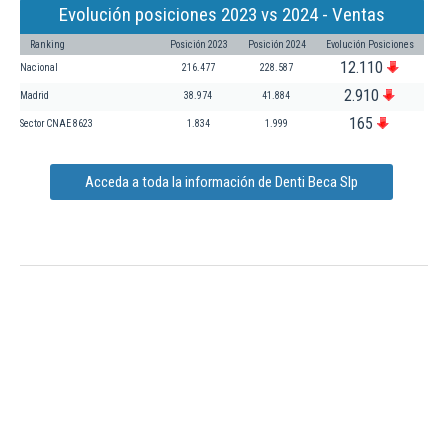
Evolución posiciones 2023 vs 2024 - Ventas
Ranking
Posición 2023
Posición 2024
Evolución Posiciones
12.110
Nacional
216.477
228.587
2.910
Madrid
38.974
41.884
165
Sector CNAE 8623
1.834
1.999
Acceda a toda la información de Denti Beca Slp