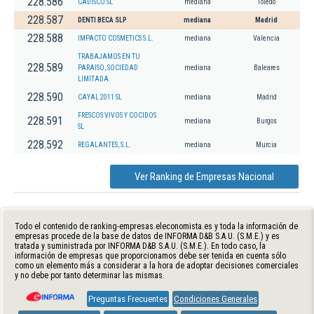
228.586
CADISCO SL
mediana
Toledo
228.587
DENTI BECA SLP
mediana
Madrid
228.588
IMPACTO COSMETICS S.L.
mediana
Valencia
TRABAJAMOS EN TU
228.589
PARAISO, SOCIEDAD
mediana
Baleares
LIMITADA.
228.590
CAYAL 2011 SL
mediana
Madrid
FRESCOS VIVOS Y COCIDOS
228.591
mediana
Burgos
SL
228.592
REGALANTES, S.L.
mediana
Murcia
Ver Ranking de Empresas Nacional
Todo el contenido de ranking-empresas.eleconomista.es y toda la información de
empresas procede de la base de datos de INFORMA D&B S.A.U. (S.M.E.) y es
tratada y suministrada por INFORMA D&B S.A.U. (S.M.E.). En todo caso, la
información de empresas que proporcionamos debe ser tenida en cuenta sólo
como un elemento más a considerar a la hora de adoptar decisiones comerciales
y no debe por tanto determinar las mismas.
Preguntas Frecuentes
Condiciones Generales