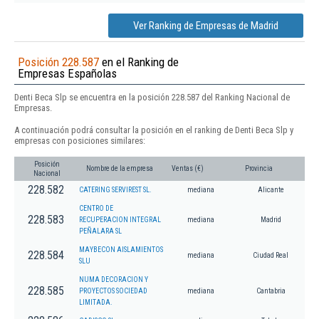
Ver Ranking de Empresas de Madrid
Posición 228.587
en el Ranking de
Empresas Españolas
Denti Beca Slp se encuentra en la posición 228.587 del Ranking Nacional de
Empresas.
A continuación podrá consultar la posición en el ranking de Denti Beca Slp y
empresas con posiciones similares:
Posición
Nombre de la empresa
Ventas (€)
Provincia
Nacional
228.582
CATERING SERVIREST SL.
mediana
Alicante
CENTRO DE
228.583
RECUPERACION INTEGRAL
mediana
Madrid
PEÑALARA SL
MAYBECON AISLAMIENTOS
228.584
mediana
Ciudad Real
SLU
NUMA DECORACION Y
228.585
PROYECTOS SOCIEDAD
mediana
Cantabria
LIMITADA.