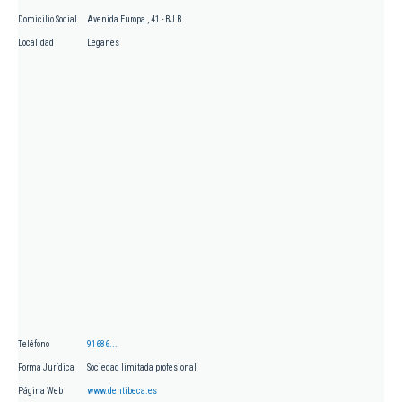
Domicilio Social
Avenida Europa , 41 - BJ B
Localidad
Leganes
Teléfono
91686...
Forma Jurídica
Sociedad limitada profesional
Página Web
www.dentibeca.es