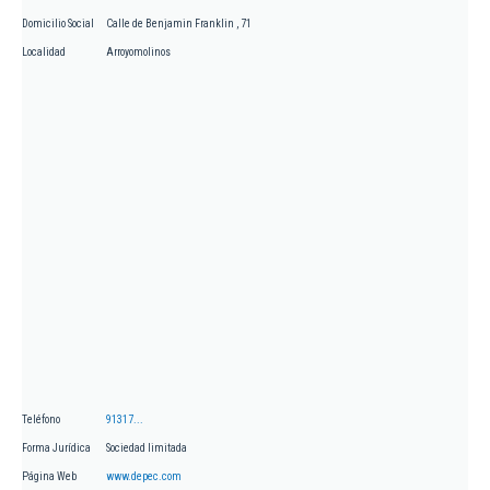
Domicilio Social
Calle de Benjamin Franklin , 71
Localidad
Arroyomolinos
Teléfono
91317...
Forma Jurídica
Sociedad limitada
Página Web
www.depec.com