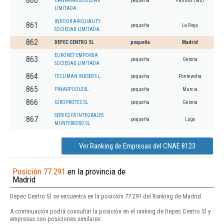
860
CANARIAS SOCIEDAD
pequeña
Palmas (las)
LIMITADA.
INDOOR AIR QUALITY
861
pequeña
La Rioja
SOCIEDAD LIMITADA.
862
DEPEC CENTRO SL
pequeña
Madrid
EURONET EMPORDA
863
pequeña
Gerona
SOCIEDAD LIMITADA
864
TECLIMAN INDSER S.L.
pequeña
Pontevedra
865
PINARPOOLS SL.
pequeña
Murcia
866
GIROPROTEC SL
pequeña
Gerona
SERVICIOS INTEGRALES
867
pequeña
Lugo
MONTERROSO SL.
Ver Ranking de Empresas del CNAE 8123
Posición 77.291
en la provincia de
Madrid
Depec Centro Sl se encuentra en la posición 77.291 del Ranking de Madrid.
A continuación podrá consultar la posición en el ranking de Depec Centro Sl y
empresas con posiciones similares: