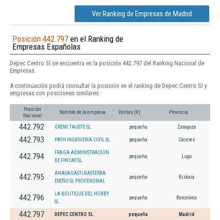
Ver Ranking de Empresas de Madrid
Posición 442.797
en el Ranking de
Empresas Españolas
Depec Centro Sl se encuentra en la posición 442.797 del Ranking Nacional de
Empresas.
A continuación podrá consultar la posición en el ranking de Depec Centro Sl y
empresas con posiciones similares:
Posición
Nombre de la empresa
Ventas (€)
Provincia
Nacional
442.792
GREMI TAUSTE SL
pequeña
Zaragoza
442.793
PATH INGENIERIA CIVIL SL.
pequeña
Cáceres
FRAGA ADMINISTRACION
442.794
pequeña
Lugo
DE FINCAS SL
ANASAGASTI-BASTERRA-
442.795
pequeña
Bizkaia
EREÑO SL PROFESIONAL
LA BOUTIQUE DEL HOBBY
442.796
pequeña
Barcelona
SL.
442.797
DEPEC CENTRO SL
pequeña
Madrid