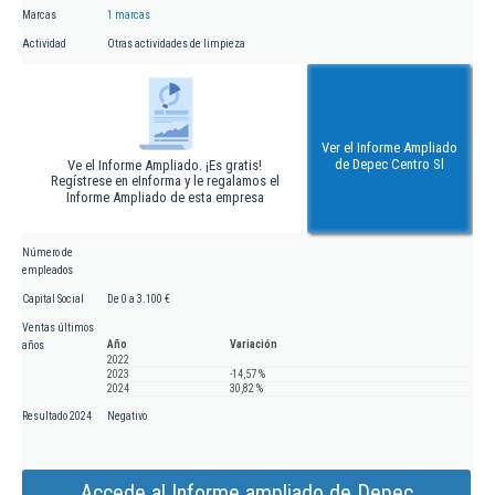
Marcas
1 marcas
Actividad
Otras actividades de limpieza
Ver el Informe Ampliado
de Depec Centro Sl
Ve el Informe Ampliado. ¡Es gratis!
Regístrese en eInforma y le regalamos el
Informe Ampliado de esta empresa
Número de
empleados
Capital Social
De 0 a 3.100 €
Ventas últimos
Año
Variación
años
2022
2023
-14,57 %
2024
30,82 %
Resultado 2024
Negativo
Accede al Informe ampliado de Depec