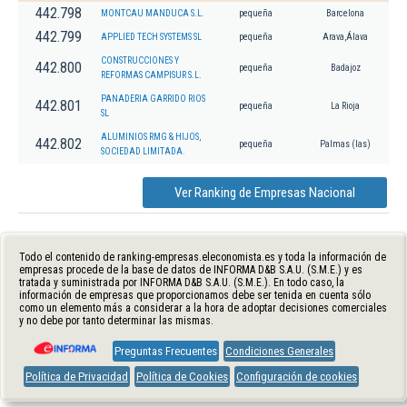
442.798
MONTCAU MANDUCA S.L.
pequeña
Barcelona
442.799
APPLIED TECH SYSTEMS SL
pequeña
Arava,Álava
CONSTRUCCIONES Y
442.800
pequeña
Badajoz
REFORMAS CAMPISUR S.L.
PANADERIA GARRIDO RIOS
442.801
pequeña
La Rioja
SL
ALUMINIOS RMG & HIJOS,
442.802
pequeña
Palmas (las)
SOCIEDAD LIMITADA.
Ver Ranking de Empresas Nacional
Todo el contenido de ranking-empresas.eleconomista.es y toda la información de
empresas procede de la base de datos de INFORMA D&B S.A.U. (S.M.E.) y es
tratada y suministrada por INFORMA D&B S.A.U. (S.M.E.). En todo caso, la
información de empresas que proporcionamos debe ser tenida en cuenta sólo
como un elemento más a considerar a la hora de adoptar decisiones comerciales
y no debe por tanto determinar las mismas.
Preguntas Frecuentes
Condiciones Generales
Política de Privacidad
Política de Cookies
Configuración de cookies