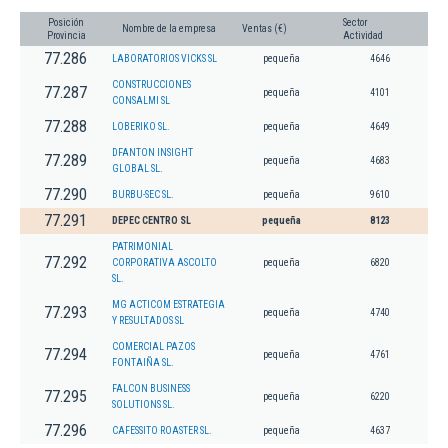
Posición
Sector
Nombre de la empresa
Ventas (€)
Provincia
Actividad
77.286
LABORATORIOS VICKS SL
pequeña
4646
CONSTRUCCIONES
77.287
pequeña
4101
CONSALMI SL
77.288
LOBERIKO SL.
pequeña
4649
DFANTON INSIGHT
77.289
pequeña
4683
GLOBAL SL.
77.290
BURBU-SEC SL.
pequeña
9610
77.291
DEPEC CENTRO SL
pequeña
8123
PATRIMONIAL
77.292
CORPORATIVA ASCOLTO
pequeña
6820
SL.
MG ACTICOM ESTRATEGIA
77.293
pequeña
4740
Y RESULTADOS SL
COMERCIAL PAZOS
77.294
pequeña
4761
FONTAIÑA SL.
FALCON BUSINESS
77.295
pequeña
6220
SOLUTIONS SL.
77.296
CAFESSITO ROASTER SL.
pequeña
4637