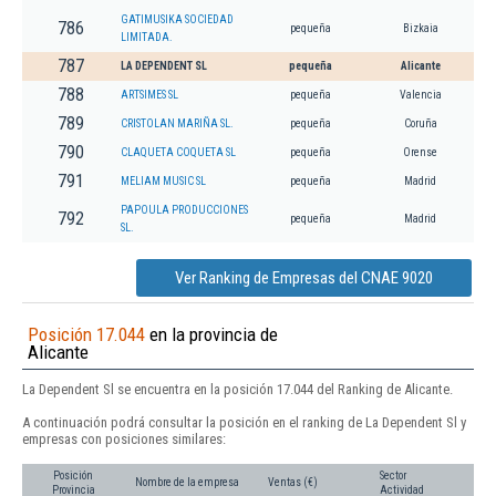
GATIMUSIKA SOCIEDAD
786
pequeña
Bizkaia
LIMITADA.
787
LA DEPENDENT SL
pequeña
Alicante
788
ARTSIMES SL
pequeña
Valencia
789
CRISTOLAN MARIÑA SL.
pequeña
Coruña
790
CLAQUETA COQUETA SL
pequeña
Orense
791
MELIAM MUSIC SL
pequeña
Madrid
PAPOULA PRODUCCIONES
792
pequeña
Madrid
SL.
Ver Ranking de Empresas del CNAE 9020
Posición 17.044
en la provincia de
Alicante
La Dependent Sl se encuentra en la posición 17.044 del Ranking de Alicante.
A continuación podrá consultar la posición en el ranking de La Dependent Sl y
empresas con posiciones similares:
Posición
Sector
Nombre de la empresa
Ventas (€)
Provincia
Actividad