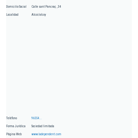
Domicilio Social
Calle sant Pancraç , 34
Localidad
Alcoi/alcoy
Teléfono
96554...
Forma Jurídica
Sociedad limitada
Página Web
www.ladependent.com