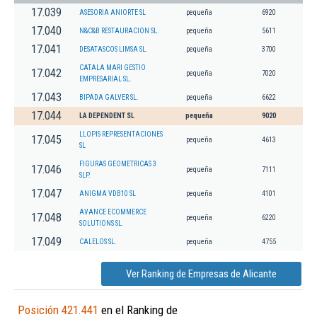
17.039
ASESORIA ANIORTE SL
pequeña
6920
17.040
N&C&B RESTAURACION SL.
pequeña
5611
17.041
DESATASCOS LIMSA SL.
pequeña
3700
CATALA MARI GESTIO
17.042
pequeña
7020
EMPRESARIAL SL.
17.043
BIPADA GALVER SL.
pequeña
6622
17.044
LA DEPENDENT SL
pequeña
9020
LLOPIS REPRESENTACIONES
17.045
pequeña
4613
SL
FIGURAS GEOMETRICAS 3
17.046
pequeña
7111
SLP.
17.047
ANIGMA VDB10 SL
pequeña
4101
AVANCE ECOMMERCE
17.048
pequeña
6220
SOLUTIONS SL.
17.049
CALELOS SL.
pequeña
4755
Ver Ranking de Empresas de Alicante
Posición 421.441
en el Ranking de