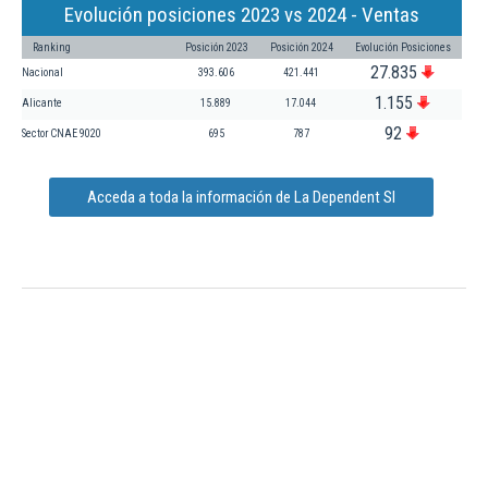
Evolución posiciones 2023 vs 2024 - Ventas
Ranking
Posición 2023
Posición 2024
Evolución Posiciones
27.835
Nacional
393.606
421.441
1.155
Alicante
15.889
17.044
92
Sector CNAE 9020
695
787
Acceda a toda la información de La Dependent Sl