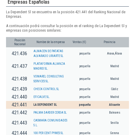
Empresas Españolas
La Dependent Sl se encuentra en la posición 421.441 del Ranking Nacional de
Empresas.
A continuación podrá consultar la posición en el ranking de La Dependent Sl y
empresas con posiciones similares:
Posición
Nombre de la empresa
Ventas (€)
Provincia
Nacional
ALMACEN DE PATATAS
421.436
pequeña
Arava,Álava
ALVARADO URIARTE SL
PLATAFORMA ALIANZA
421.437
pequeña
Madrid
MADRID SL.
VDMAREL CONSULTING
421.438
pequeña
Madrid
SERVICES SL.
421.439
CHECK-CONTROL SL
pequeña
Cádiz
421.440
EFICALVE SL.
pequeña
Madrid
421.441
LA DEPENDENT SL
pequeña
Alicante
421.442
PALMA DARDER CERDA SL
pequeña
Baleares
CASMARA COMUNIDADES
421.443
pequeña
Sevilla
S.L.
421.444
100 PER CENT PYMES SL
pequeña
Gerona