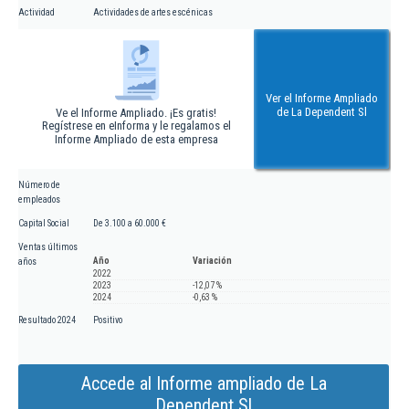
Actividad
Actividades de artes escénicas
Ver el Informe Ampliado
de La Dependent Sl
Ve el Informe Ampliado. ¡Es gratis!
Regístrese en eInforma y le regalamos el
Informe Ampliado de esta empresa
Número de
empleados
Capital Social
De 3.100 a 60.000 €
Ventas últimos
Año
Variación
años
2022
2023
-12,07 %
2024
-0,63 %
Resultado 2024
Positivo
Accede al Informe ampliado de La
Dependent Sl