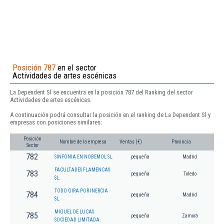
Posición 787
en el sector
Actividades de artes escénicas
La Dependent Sl se encuentra en la posición 787 del Ranking del sector
Actividades de artes escénicas.
A continuación podrá consultar la posición en el ranking de La Dependent Sl y
empresas con posiciones similares:
Posición
Nombre de la empresa
Ventas (€)
Provincia
Sector
782
SINFONIA EN NOBEMOL SL.
pequeña
Madrid
FACULTADES FLAMENCAS
783
pequeña
Toledo
SL.
TODO GIRA POR INERCIA
784
pequeña
Madrid
SL.
MIGUEL DE LUCAS
785
pequeña
Zamora
SOCIEDAD LIMITADA.